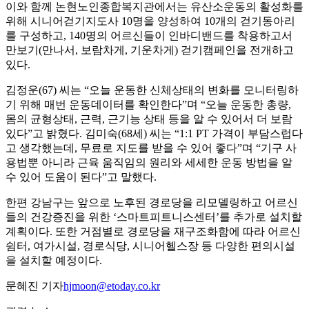
이와 함께 논현노인종합복지관에서는 유산소운동의 활성화를
위해 시니어걷기지도사 10명을 양성하여 10개의 걷기동아리
를 구성하고, 140명의 어르신들이 인바디밴드를 착용하고서
만보기(만나서, 보람차게, 기운차게) 걷기캠페인을 전개하고
있다.
김정운(67) 씨는 “오늘 운동한 신체상태의 변화를 모니터링하
기 위해 매번 운동데이터를 확인한다”며 “오늘 운동한 총량,
몸의 균형상태, 근력, 근기능 상태 등을 알 수 있어서 더 보람
있다”고 밝혔다. 김미숙(68세) 씨는 “1:1 PT 가격이 부담스럽다
고 생각했는데, 무료로 지도를 받을 수 있어 좋다”며 “기구 사
용법뿐 아니라 근육 움직임의 원리와 세세한 운동 방법을 알
수 있어 도움이 된다”고 말했다.
한편 강남구는 앞으로 노후된 경로당을 리모델링하고 어르신
들의 건강증진을 위한 ‘스마트피트니스센터’를 추가로 설치할
계획이다. 또한 거점별로 경로당을 재구조화함에 따라 어르신
쉼터, 여가시설, 경로식당, 시니어헬스장 등 다양한 편의시설
을 설치할 예정이다.
문혜진 기자
hjmoon@etoday.co.kr