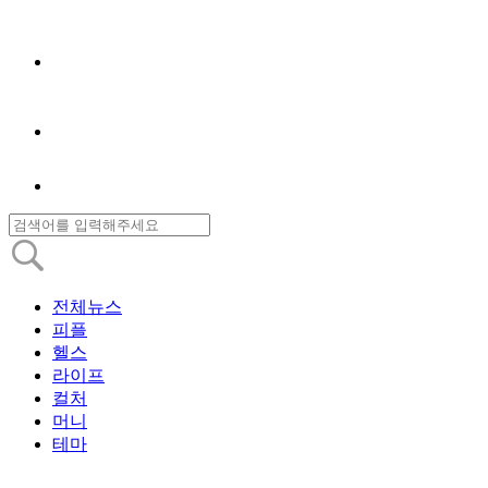
전체뉴스
피플
헬스
라이프
컬처
머니
테마