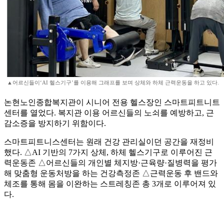
▲어르신들이‘AI 헬스기구’를 이용해 그래프를 보며 상체와 하체 근력운동을 하고 있다.
논현노인종합복지관이 시니어 전용 헬스장인 스마트피트니트
센터를 열었다. 복지관 이용 어르신들의 노쇠를 예방하고, 근
감소증을 방지하기 위함이다.
스마트피트니스센터는 원래 건강 관리실이던 공간을 재정비
했다. △AI 기반의 7가지 상체, 하체 헬스기구로 이루어진 근
력운동존 △어르신들의 개인별 체지방·근육량·질병력을 평가
해 맞춤형 운동처방을 하는 건강측정존 △근력운동 후 밴드와
체조를 통해 몸을 이완하는 스트레칭존 총 3개로 이루어져 있
다.