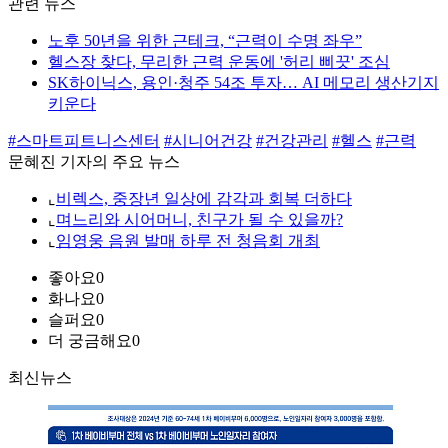
관련 뉴스
노후 50년을 위한 근테크, “근력이 수명 좌우”
헬스장 찾다, 무리한 근력 운동에 '허리 삐끗' 조심
SK하이닉스, 용인·청주 54조 투자… AI 메모리 생산기지
키운다
#스마트피트니스센터
#시니어건강
#건강관리
#헬스
#근력
문혜진 기자의 주요 뉴스
⌞
비렉스, 중장년 일상에 감각과 회복 더하다
⌞
며느리와 시어머니, 친구가 될 수 있을까?
⌞
임영웅 음원 발매 하루 전 청음회 개최
좋아요
0
화나요
0
슬퍼요
0
더 궁금해요
0
최신뉴스