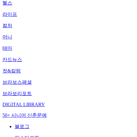
헬스
라이프
컬처
머니
테마
카드뉴스
컷&칼럼
브라보스페셜
브라보리포트
DIGITAL LIBRARY
50+ 시니어 신춘문예
블로그