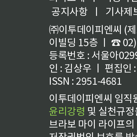
공지사항
ㅣ
기사제
㈜이투데이피엔씨 (제호
이빌딩 15층 ㅣ ☎ 02)
등록번호 : 서울아02992
인 : 김상우 ㅣ 편집인
ISSN : 2951-4681
이투데이피엔씨 임직원
윤리강령
및 실천규정을
브라보 마이 라이프의
저작권법의 보호를 받