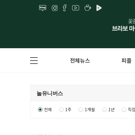
전체뉴스
피플
전체
1주
1개월
1년
직