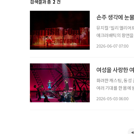
검색결과 총
2
건
손주 생각에 눈물
뮤지컬 ‘빌리 엘리어트
애크러배틱의 향연을 
나도 떠오른다. 아름다
2026-06-07 07:00
여성을 사랑한 여
화려한 캐스팅, 동성
여러 기대를 한 몸에 
해 여성의 욕망과 정
2026-05-03 06:00
다. ◇공연 소개 일