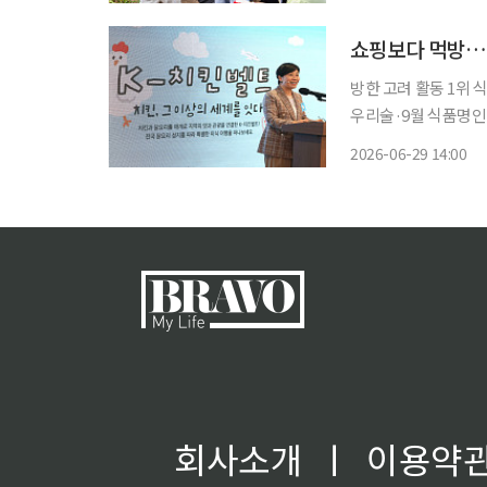
일까지 이틀간 강원도
쇼핑보다 먹방…‘
방한 고려 활동 1위 
우리술·9월 식품명인 투어로 미식 관광 확
옮겨가고 있다. 외국
2026-06-29 14:00
고, 한국식 치킨이 
회사소개
ㅣ
이용약