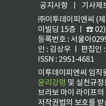
공지사항
ㅣ
기사제
㈜이투데이피엔씨 (제호
이빌딩 15층 ㅣ ☎ 02)
등록번호 : 서울아02992
인 : 김상우 ㅣ 편집인
ISSN : 2951-4681
이투데이피엔씨 임직원
윤리강령
및 실천규정을
브라보 마이 라이프의
저작권법의 보호를 받