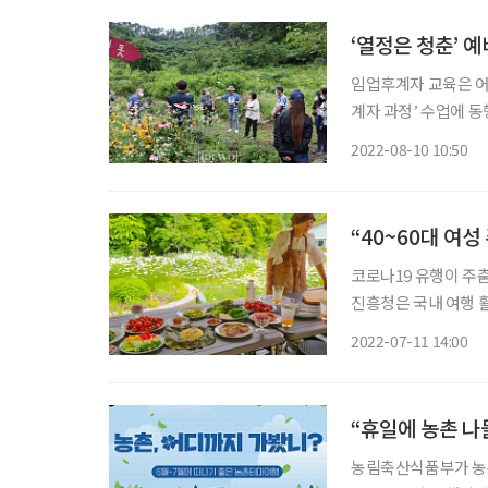
‘열정은 청춘’ 
임업후계자 교육은 어
계자 과정’ 수업에 동행했다. 미래산림연구소는 산림청 지정 전문 교
업후계자 과정’은 5일
2022-08-10 10:50
하고, 2일간은 현장
“40~60대 여성
코로나19 유행이 주
진흥청은 국내 여행 
은 여행’ 상품인 ‘농
2022-07-11 14:00
행객이 농촌교육농장,
“휴일에 농촌 나
농림축산식품부가 농촌