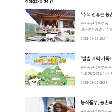
검색결과 총
24
건
'추석 연휴는 농
농림축산식품부 송미령
비 농촌관광 준비 상황
하고 마을 운영위원·
2025-09-19 10:24
'별별 매력 가득!
농림축산식품부는 농촌
다고 28일 밝혔다.
이 있는 마을을 발굴
2025-07-29 09:36
했다. ‘스타마을
농식품부, 농촌
농림축산식품부가 농촌