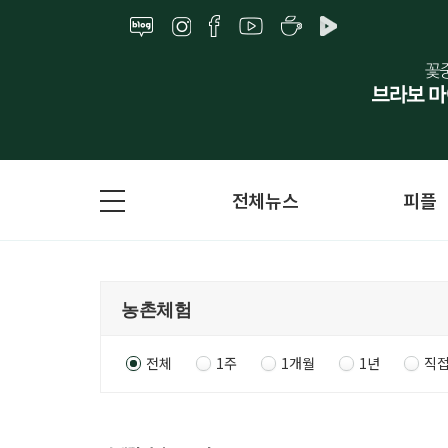
전체뉴스
피플
전체
1주
1개월
1년
직