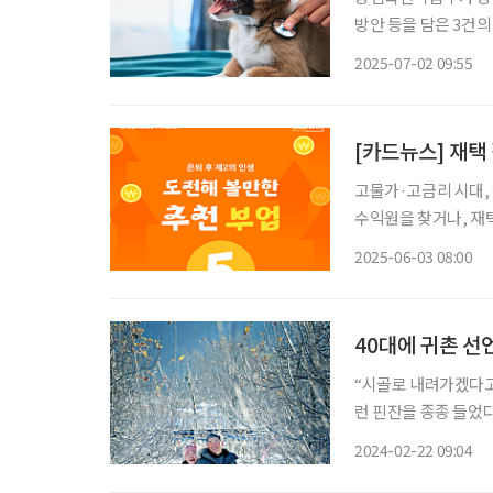
방안 등을 담은 3건의 주요 정책을 발표했다
동물 진료비 접근성 
2025-07-02 09:55
행규칙을 개정했다. 
[카드뉴스] 재택
고물가·고금리 시대, 
수익원을 찾거나, 재
이템에 대한 관심이 높
2025-06-03 08:00
섯
40대에 귀촌 선
“시골로 내려가겠다고?
런 핀잔을 종종 들었
느라 몸은 물론 마음
2024-02-22 09:04
동을 걸었다. 시골살