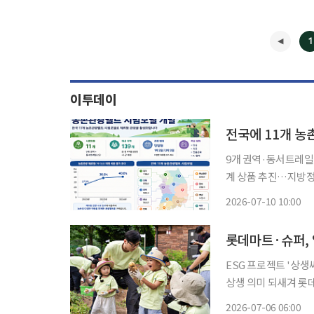
1
이투데이
전국에 11개 
9개 권역·동서트레일
계 상품 추진…지방정부에 개발 가이드라
하나로 묶는 '농촌관
2026-07-10 10:00
전국 11개 시범모델
롯데마트·슈퍼, 
ESG 프로젝트 '상생
상생 의미 되새겨 롯데마트·슈퍼가 임직원 가족들과 함께 강원도 영월에서 친환경 농업의 가
치를 직접 체험하고 농촌 상생
2026-07-06 06:00