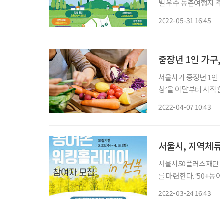
별 우수 농촌여행지 추천 등
는 달’은 국내여행을
2022-05-31 16:45
제로 한다. 농림축산식
중장년 1인 가구,
서울시가 중장년 1인
상’을 이달부터 시작
1인 가구의 식생활을
2022-04-07 10:43
기
서울시, 지역체류
서울시50플러스재단이
를 마련한다. ‘50
진행하는 지역체류형 인턴십 과정이다. 신청자 중 선
2022-03-24 16:43
주·임실·부안에 체류