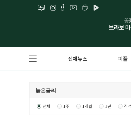
전체뉴스
피플
전체
1주
1개월
1년
직