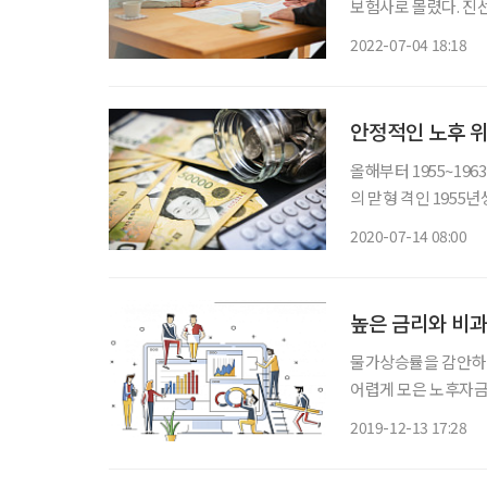
보험사로 몰렸다. 진선미 더불어민주당 국회의원이 금융감독원으로부터 제출받은 ‘업권별
대출액 현황’에 따르면,
2022-07-04 18:18
억 원을 기록했다. 이
안정적인 노후 위
올해부터 1955~19
의 맏형 격인 1955
앞으로 매년 80만 
2020-07-14 08:00
다 지출이 늘어나는 
높은 금리와 비과
물가상승률을 감안하면
어렵게 모은 노후자금
인 노후생활이 불가능
2019-12-13 17:28
보지만 엄두가 나지 