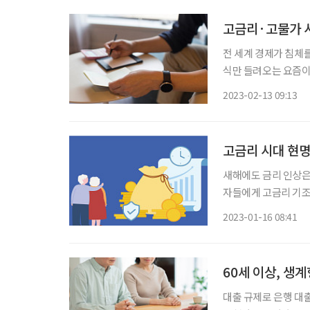
고금리·고물가 시
전 세계 경제가 침체
식만 들려오는 요즘이
해 알아보자. 1 ‘호시탐탐’ 금리 높은 상품 노리고 있다면 파킹 통장 주차장에 잠깐 차를 대듯
2023-02-13 09:13
목돈을 은행에 ‘파킹’(
고금리 시대 현명
새해에도 금리 인상은
자들에게 고금리 기조
은 금융회사가 망하기라
2023-01-16 08:41
영업정지 사태를 경험
60세 이상, 생계
대출 규제로 은행 대