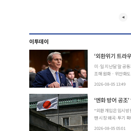
이투데이
미·일 지난달 말 공동
조해 원화ㆍ위안화도 
금리인상 우회 압박 스콧 베선트 미국 재무장관은 지난달 말 일본 당국과 외환시장 공동 개입
2026-08-05 13:49
에 나선 배경으로 엔
“외환 개입은 임시방편
땐 시장 왜곡·투기 확대 우
화 가치를 끌어올리기
2026-08-05 05:01