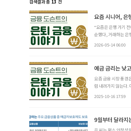
검색결과 총
13
건
요즘 시니어, 은
“요즘은 은행 가기 전에 유튜브를 먼저 봐요.
순했다, 거래하는 은행
계증권), 브라질 채권
2026-05-14 06:00
업점에서 얻는 경우가
예금 금리는 낮고
요즘 금융 시장 풍경
럼 내려가지 않는다. 
가 경신 소식을 전하
2025-10-16 17:59
투자는 부담스럽고, 
9월부터 달라지
은 씨는 평소 안정성