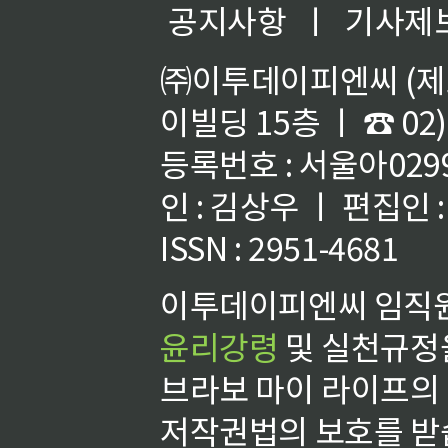
공지사항
ㅣ
기사제
㈜이투데이피엔씨 (제호
이빌딩 15층 ㅣ ☎ 02)
등록번호 : 서울아02992
인 : 김상우 ㅣ 편집인
ISSN : 2951-4681
이투데이피엔씨 임직원
윤리강령
및 실천규정을
브라보 마이 라이프의
저작권법의 보호를 받