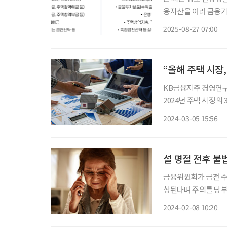
융자산을 여러 금융기
리해왔다. 은 씨는 예금
2025-08-27 07:00
향된다는 소식을 접하
“올해 주택 시장,
KB금융지주 경영연구소
2024년 주택 시장의
을 내놨다. 세 변수 
2024-03-05 15:56
로 보인다.
설 명절 전후 불
금융위원회가 금전 수
상된다며 주의를 당부했다. 금융범죄로는 불법사금융, 명절 선물 배송·
조사 알림 등을 사칭한 스미싱, 
2024-02-08 10:20
는 금융범죄 피해 예방