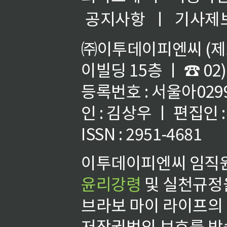
공지사항
ㅣ
기사제
㈜이투데이피엔씨 (제호
이빌딩 15층 ㅣ ☎ 02)
등록번호 : 서울아02992
인 : 김상우 ㅣ 편집인
ISSN : 2951-4681
이투데이피엔씨 임직원
윤리강령
및 실천규정을
브라보 마이 라이프의
저작권법의 보호를 받