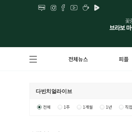
전체뉴스
피플
전체
1주
1개월
1년
직