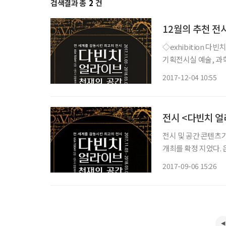
검색결과 총
2
건
12월의 추천 전시
◇exhibition 다빈치 얼라이브: 천재의 공간 일정 2018년 3월 4일까지 장소 용산 전쟁기념관
기획전시실 예술, 과
다빈치의 생애를 색과 
2017-12-04 10:55
다빈치를 만나다’, ‘
전시 <다빈치 얼라
전시 및 공간 콘텐츠기
개최를 확정 지었다. 은 호주에 본사를 둔 전시 전문기업 그랜드 엑시비션(Grand
Exhibitions)이 
2017-09-06 15:26
Experience)’