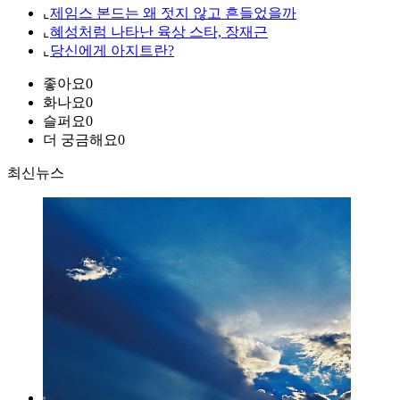
⌞
제임스 본드는 왜 젓지 않고 흔들었을까
⌞
혜성처럼 나타난 육상 스타, 장재근
⌞
당신에게 아지트란?
좋아요
0
화나요
0
슬퍼요
0
더 궁금해요
0
최신뉴스