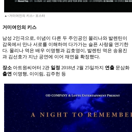
▲<거미여인의 키스> 포스터
거미여인의 키스
남성 2인극으로, 이념이 다른 두 주인공인 몰리나와 발렌틴이
감옥에서 만나 서로를 이해하며 다가가는 슬픈 사랑을 연기한
다. 몰리나 역은 배우 이명행과 김호영이, 발렌틴 역은 송용진
과 김선호가 지난 공연에 이어 재연을 확정했다.
장소
아트원씨어터 2관
일정
2018년 2월 25일까지
연출
문삼화
출연
이명행, 이이림, 김주헌 등