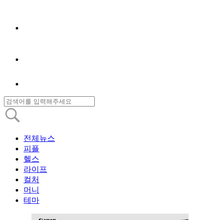
전체뉴스
피플
헬스
라이프
컬처
머니
테마