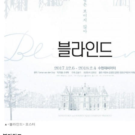
▲<블라인드> 포스터