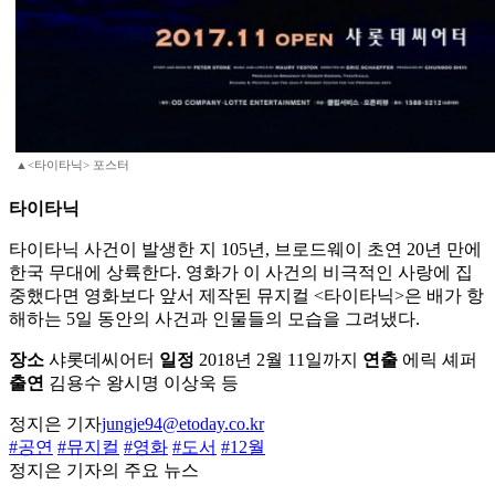
▲<타이타닉> 포스터
타이타닉
타이타닉 사건이 발생한 지 105년, 브로드웨이 초연 20년 만에
한국 무대에 상륙한다. 영화가 이 사건의 비극적인 사랑에 집
중했다면 영화보다 앞서 제작된 뮤지컬 <타이타닉>은 배가 항
해하는 5일 동안의 사건과 인물들의 모습을 그려냈다.
장소
샤롯데씨어터
일정
2018년 2월 11일까지
연출
에릭 셰퍼
출연
김용수 왕시명 이상욱 등
정지은 기자
jungje94@etoday.co.kr
#공연
#뮤지컬
#영화
#도서
#12월
정지은 기자의 주요 뉴스