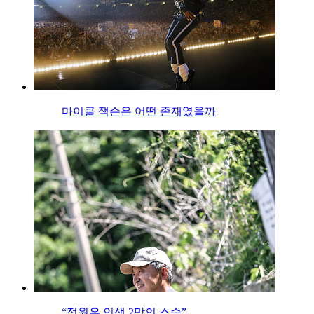
마이클 잭슨은 어떤 존재였을까
“정원은 인생 2막의 스승”