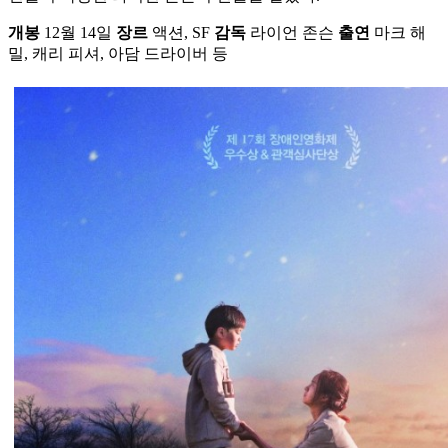
개봉
12월 14일
장르
액션, SF
감독
라이언 존슨
출연
마크 해
밀, 캐리 피셔, 아담 드라이버 등