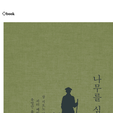
◇book