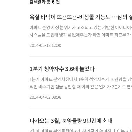
검색결과 총
6
건
욕실 바닥이 뜨끈뜨끈-비상콜 기능도 …삶의 
아파트 분양 시장 분위기가 고조되고 있는 기발한 아이디어를
시스템을 도입해 냉기를 없애주는가 하면 아파트 저층부 가스배
일 닥터아파트에 따르면 올해 분양되는 아파트는 약 26만100
2014-05-18 12:00
1분기 청약자수 3.6배 늘었다
1분기 아파트 분양시장에서 1순위 청약자수가 10만명을 넘었다
적인 비수기인 점을 감안할 때 이와 같은 열기가 2분기로 연결될지 귀추가 주목된다. 2일 닥터아
실적을 조사한 결과 53개 단지, 2만4609가구가 분양된 것
2014-04-02 08:06
다가오는 3월, 분양물량 9년만에 최대
3월에 아파트 분양물량이 2만5천가구가 쏟아진다. 이는 지난 2005년 이후 9년 