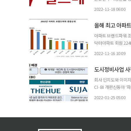
테이트만의 차별화 된
2022-11-18 06:00
랫폼(Life-Style
올해 최고 아파
아파트 브랜드파워 조사결과 G
닥터아파트 회원 224
랜드파워 설문조사를 시행한 
2022-11-16 10:09
는 2위를, 롯데건설
도시정비사업 사
회사 인지도와 이미지
CI·BI 개편신동아 '
들이 기존 주거 브랜
2022-01-25 05:00
다. 대형건설사가 대
호 경