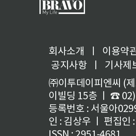
회사소개
ㅣ
이용약
공지사항
ㅣ
기사제
㈜이투데이피엔씨 (제호
이빌딩 15층 ㅣ ☎ 02)
등록번호 : 서울아02992
인 : 김상우 ㅣ 편집인
ISSN : 2951-4681