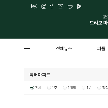
전체뉴스
피플
전체
1주
1개월
1년
직