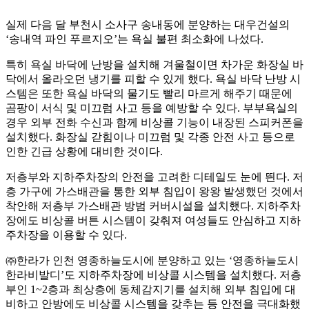
실제 다음 달 부천시 소사구 송내동에 분양하는 대우건설의
‘송내역 파인 푸르지오’는 욕실 불편 최소화에 나섰다.
특히 욕실 바닥에 난방을 설치해 겨울철이면 차가운 화장실 바
닥에서 올라오던 냉기를 피할 수 있게 했다. 욕실 바닥 난방 시
스템은 또한 욕실 바닥의 물기도 빨리 마르게 해주기 때문에
곰팡이 서식 및 미끄럼 사고 등을 예방할 수 있다. 부부욕실의
경우 외부 전화 수신과 함께 비상콜 기능이 내장된 스피커폰을
설치했다. 화장실 갇힘이나 미끄럼 및 각종 안전 사고 등으로
인한 긴급 상황에 대비한 것이다.
저층부와 지하주차장의 안전을 고려한 디테일도 눈에 띈다. 저
층 가구에 가스배관을 통한 외부 침입이 왕왕 발생했던 것에서
착안해 저층부 가스배관 방범 커버시설을 설치했다. 지하주차
장에도 비상콜 버튼 시스템이 갖춰져 여성들도 안심하고 지하
주차장을 이용할 수 있다.
㈜한라가 인천 영종하늘도시에 분양하고 있는 ‘영종하늘도시
한라비발디’도 지하주차장에 비상콜 시스템을 설치했다. 저층
부인 1~2층과 최상층에 동체감지기를 설치해 외부 침입에 대
비하고 안방에도 비상콜 시스템을 갖추는 등 안전을 극대화했