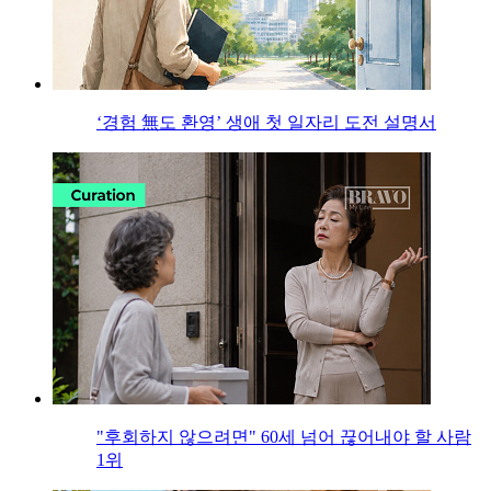
‘경험 無도 환영’ 생애 첫 일자리 도전 설명서
"후회하지 않으려면" 60세 넘어 끊어내야 할 사람
1위