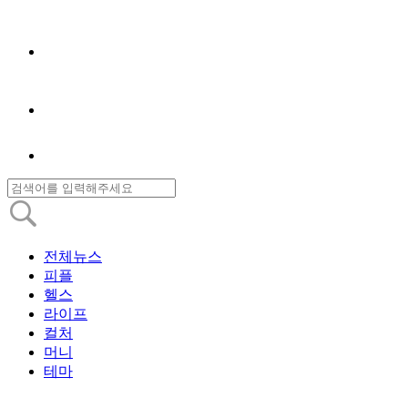
전체뉴스
피플
헬스
라이프
컬처
머니
테마