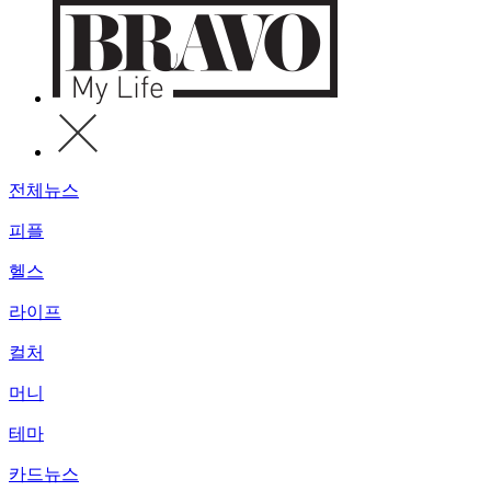
전체뉴스
피플
헬스
라이프
컬처
머니
테마
카드뉴스