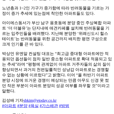
노년층과 1~2인 가구가 증가함에 따라 반려동물을 기르는 가
정이 증가 추세에 있는점에 착안한 아파트들도 있다.
아이에스동서가 부산 남구 용호동에 분양 중인 주상복합 아파
트 ‘더 더블유’는 단지내에 애견카페를 설치해 반려동물을 기
르는 입주민들을 배려했다. 지난해 분양한 ‘위례신도시 힐스
테이트’는 반려동물을 위한 공간까지 배치한 평면 구성으로
크게 인기를 끈 바 있다.
박상언 유엔알 컨설팅 대표는 “최고급 중대형 아파트에만 적
용되던 옵션들이 점차 일반 중소형 아파트로 확대 적용되고 있
는 추세”라며 “평형에 관계없이 아파트 거주자들의 삶의 질이
향상되면서 과거의 천편일률적인 성냥갑 아파트로는 경쟁할
수 없는 상황에 이르렀다”고 밝혔다. 이어 “올 하반기 아파트
분양 시장에 뜨거운 경쟁이 예상되는 만큼 아무도 신경 못 썼
던 작은 부분이 아파트 분양의 성공 여부를 좌우할 것”이라고
말했다.
김성배 기자
sbkim@etoday.co.kr
#아파트
#분양
#욕실
#가스배관
#방범