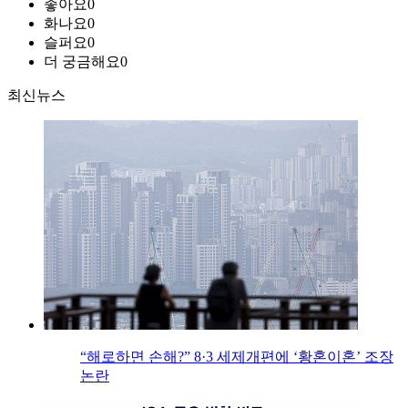
좋아요
0
화나요
0
슬퍼요
0
더 궁금해요
0
최신뉴스
“해로하면 손해?” 8·3 세제개편에 ‘황혼이혼’ 조장
논란