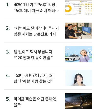
1.
4050 1인 가구 ‘노후’ 걱정,
“노후 대비 자금 준비 어려
워”
2.
“새벽에도 달려갑니다” 재가
임종 지키는 방문진료 의사
3.
앱 없이도 택시 부릅니다
“120 전화 한 통이면 끝”
4.
“50대 이후 만남, ‘지금의
삶’ 함께할 사람 찾는 것”
5.
마이클 잭슨은 어떤 존재였
을까