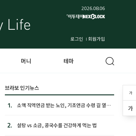
2026.08.06
로그인
회원가입
머니
테마
브라보 인기뉴스
가
1.
소액 직역연금 받는 노인, 기초연금 수령 길 열린
가
다
2.
설탕 vs 소금, 콩국수를 건강하게 먹는 법