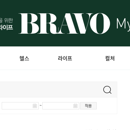
헬스
라이프
컬처
~
적용