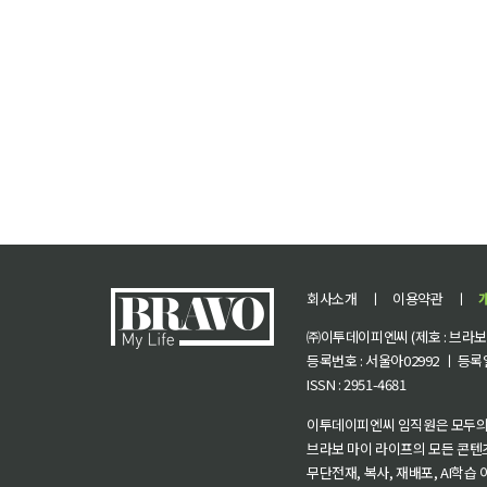
회사소개
ㅣ
이용약관
ㅣ
㈜이투데이피엔씨 (제호 : 브라보 마
등록번호 : 서울아02992 ㅣ 등록일자
ISSN : 2951-4681
이투데이피엔씨 임직원은 모두의
브라보 마이 라이프의 모든 콘텐
무단전재, 복사, 재배포, AI학습