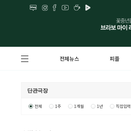
전체뉴스
피플
전체
1주
1개월
1년
직접입력