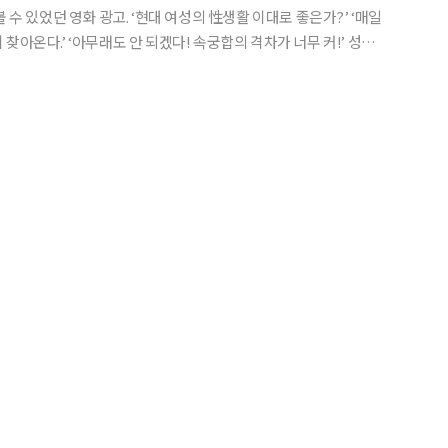
 ‘현대 여성의 性생활 이대로 좋은가?’ ‘매일
아온다.’ ‘아무래도 안 되겠다! 속궁합의 격차가 너무 커!’ 성인
. ◇1980년대에 포르노를 보려면… 기자가
선생님 한 분이