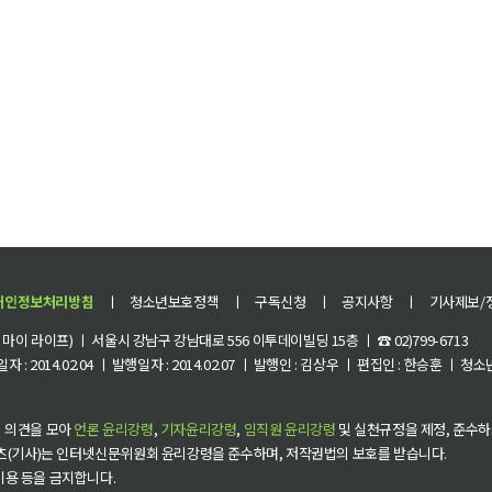
개인정보처리방침
ㅣ
청소년보호정책
ㅣ
구독신청
ㅣ
공지사항
ㅣ
기사제보/
이 라이프) ㅣ 서울시 강남구 강남대로 556 이투데이빌딩 15층 ㅣ ☎ 02)799-6713
 : 2014.02.04 ㅣ 발행일자 : 2014.02.07 ㅣ 발행인 : 김상우 ㅣ 편집인 : 한승훈 ㅣ
 의견을 모아
언론 윤리강령
,
기자윤리강령
,
임직원 윤리강령
및 실천규정을 제정, 준수하
츠(기사)는 인터넷신문위원회 윤리강령을 준수하며, 저작권법의 보호를 받습니다.
 이용 등을 금지합니다.