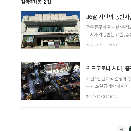
검색결과 총
2
건
86살 시민의 동반자
광주 동구에 위치한 ‘충장
도시가 각광받는 요즘, 충
여전히 가장 먼저 떠오르는 
2021-12-17 09:57
질 사진 대신 손그림 영화
위드코로나 시대, 중
지난 1일 단계적 일상회복
부가 29일 공개한 계획에
운영제한 완화, 2차 개편
2021-11-03 16:15
이다. 한 단계를 4주간 운