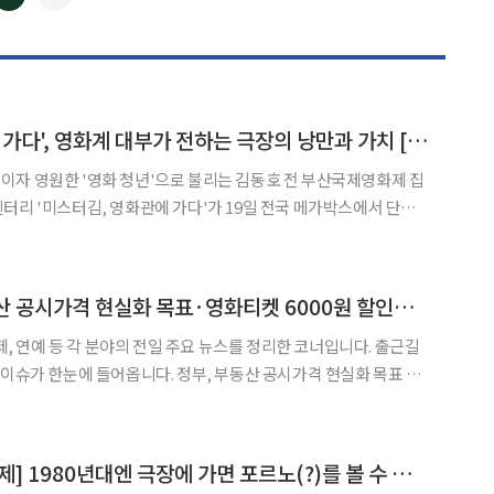
◀
▶
'미스터김, 영화관에 가다', 영화계 대부가 전하는 극장의 낭만과 가치 [시네마천국]
자 영원한 '영화 청년'으로 불리는 김동호 전 부산국제영화제 집
터리 '미스터김, 영화관에 가다'가 19일 전국 메가박스에서 단독
. 공직에서 은퇴한 그가 직접 메가폰을 잡고 영화인의 시선으로 극
게 기록한 이 작품은, 침체된 극장가에 영화라는 매체가 지닌 본
[출근길] 정부, 부동산 공시가격 현실화 목표·영화티켓 6000원 할인권 이벤트 재개 外 (경제)
경제, 연예 등 각 분야의 전일 주요 뉴스를 정리한 코너입니다. 출근길
옵니다. 정부, 부동산 공시가격 현실화 목표 정
 공시가격 현실화율의 90%를 맞추는 방안을 추진할 예정입니다. 더
원장은 27일 원내대책회의에서 "국토연구원이 공
[옛날광고로 보는 경제] 1980년대엔 극장에 가면 포르노(?)를 볼 수 있었다