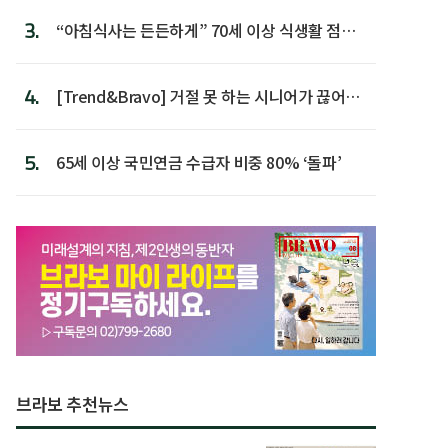
3.
“아침식사는 든든하게” 70세 이상 식생활 점수
가장 높아
4.
[Trend&Bravo] 거절 못 하는 시니어가 끊어야
할 행동 5
5.
65세 이상 국민연금 수급자 비중 80% ‘돌파’
브라보 추천뉴스