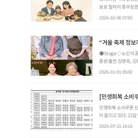
보로 철저히 중무장한
한 조부모의 애정 어린 마음에는 변함이 없다.
2026-02-06 07:00
가까운 친인척이 모여
“겨울 축제 정보
●Stage ◇노인의 꿈 일정 1월 9일 ~ 3월 22일 장소 LG아트센터 서울 U+ 스테이지 연출 성
종완 출연 김영옥, 김용림, 손숙, 하희라, 이일화, 신은정 등 연극 ‘노인의 꿈’은 작은 미술학원
을 운영하는 봄희가 
2026-01-01 05:00
며 시작한다. 작품은
[민생회복 소비쿠
민생회복 소비쿠폰 신
이 쏠리고 있다. 21일 행정안전부에 따르면 이날 오전 9시부터 민생회복 소비쿠폰을 은행, 카
드, 주민센터 등 온·오프라인을 통해 신
2025-07-21 14:10
본으로 한다. 소득별