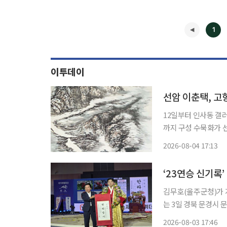
1
이투데이
선암 이춘택, 고
12일부터 인사동 갤
까지 구성 수묵화가 선암(仙巖) 이춘택이 설악산 공룡능선과 고향 단양의 풍경을 담은 작품
으로 관람객을 만난다.
2026-08-04 17:13
제작한 수묵산수 21점
◀
‘23연승 신기록
김무호(울주군청)가 개
는 3일 경북 문경시
회’ 한라급(105㎏
2026-08-03 17:46