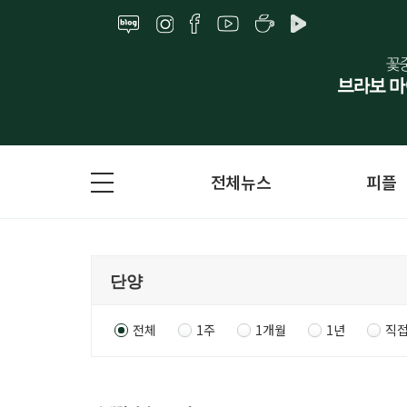
전체뉴스
피플
전체
1주
1개월
1년
직