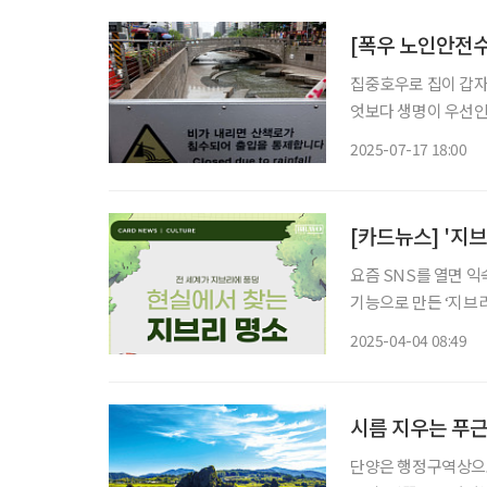
[폭우 노인안전수
집중호우로 집이 갑자
엇보다 생명이 우선인 만큼 맨
안전포털에 따르면 
2025-07-17 18:00
러운 구두·하이힐이나
물
[카드뉴스] '지
요즘 SNS를 열면 
기능으로 만든 ‘지브리
에서 벗어나, 실제로 
2025-04-04 08:49
오롯이 느낄 수 있는
시름 지우는 푸근
단양은 행정구역상으로