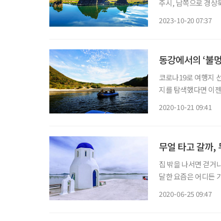
주시, 남쪽으로 경상
연계한 여행을 계획할 때 좋은 위치에
2023-10-20 07:37
날려버리고 지친 마음
동강에서의 ‘불멍
코로나19로 여행지 
지를 탐색했다면 이젠
행지가 선택의 우선순
2020-10-21 09:41
이다. KTX가 개통된
지
무얼 타고 갈까,
집 밖을 나서면 걷거
달한 요즘은 어디든 가
엔 비행기나 기차, 
2020-06-25 09:47
동안 누가 뭐래도 여행