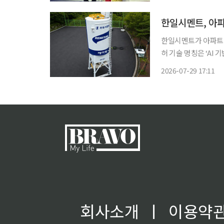
다. 역대 최다인 
한일시멘트, 아파
한일시멘트가 아파트 바
허 기술 명칭은 ‘AI
인 바닥 모르타르 타
2026-07-29 17:11
합해 펌프로 고층까지
회사소개
ㅣ
이용약