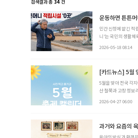
검색결과 총
34
건
운동하면 튼튼머니
민간 신청에 맡긴 적립
니’는 국민의 생활체
브 제도다. 올해 3월
2026-05-18 08:14
찍고 로그인을 해야 하
[카드뉴스] 5월 
5월을 맞아 전국 각지
산 철쭉과 고창 청보리
절 식재료를 주제로 한 먹거리 축
2026-04-27 06:00
문객을 위한 체험형 
과거와 요즘의 육
육아의 방식과 환경은