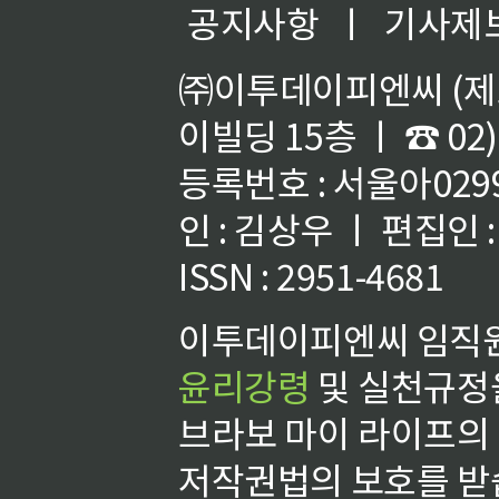
공지사항
ㅣ
기사제
㈜이투데이피엔씨 (제호
이빌딩 15층 ㅣ ☎ 02)
등록번호 : 서울아02992
인 : 김상우 ㅣ 편집인
ISSN : 2951-4681
이투데이피엔씨 임직원
윤리강령
및 실천규정을
브라보 마이 라이프의
저작권법의 보호를 받