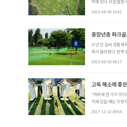
적해 있다. 무분별한 
등 온갖 문제 집합소
2023-08-09 10:41
중장년층 파크골프
수년 전 실버 생활체
에서 들려왔다. 반짝
되면서 아예 실버 생
2023-08-03 08:17
있어서. 단지 그뿐일
고독 해소에 좋은
“하루에 한 가지 취미
직에 있을 때는 이런
것입니다. 그러나 정
2017-11-22 09:54
회가 점점 줄어드는 