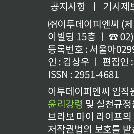
공지사항
ㅣ
기사제
㈜이투데이피엔씨 (제호
이빌딩 15층 ㅣ ☎ 02)
등록번호 : 서울아02992
인 : 김상우 ㅣ 편집인
ISSN : 2951-4681
이투데이피엔씨 임직원
윤리강령
및 실천규정을
브라보 마이 라이프의
저작권법의 보호를 받