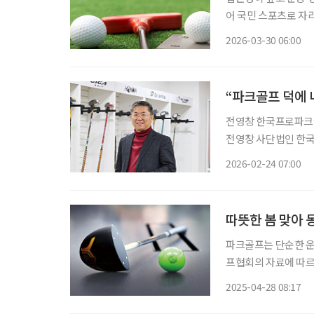
어 국민 스포츠로 자리
명에서 2024년 18
2026-03-30 06:00
을 받으며 걷는 유산소
“파크골프 덕에
전영창 한국프로파크골프협회 수석부회장 199
전영창 사단법인 한국
유롭게 오가는 사람들
2026-02-24 07:00
커피 한잔 값보다 저렴
따뜻한 봄 맞아 동
파크골프는 단순한 운
프협회의 자료에 따르면
를 앞두고 있다. 전
2025-04-28 08:17
이지 않는다