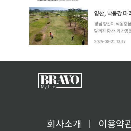
리며 일상 속에서 활
양산, 낙동강 따
경남 양산이 낙동강을
말까지 황산·가산공원
에만 162홀을 확보할 계획이라고 20일 밝혔
2025-08-21 13:17
만7500㎡)에 54홀,
회사소개
ㅣ
이용약