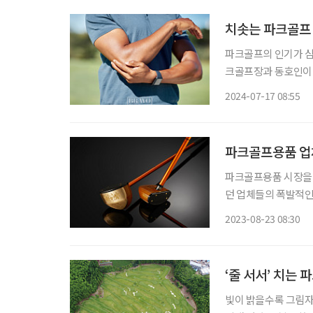
치솟는 파크골프 
파크골프의 인기가 심
크골프장과 동호인이 
크골프는 공원(Park
2024-07-17 08:55
다. 1984년 일본 
파크골프용품 업체
파크골프용품 시장을 
던 업체들의 폭발적인
다. 하루하루가 다르다는
2023-08-23 08:30
채 하나, 공 하나만 
‘줄 서서’ 치는 
빛이 밝을수록 그림자