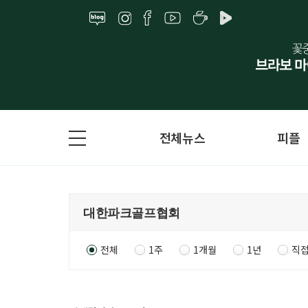
전체뉴스
피플
전체
1주
1개월
1년
직