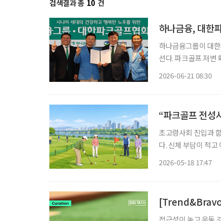
검색결과 총
10
건
하나금융그룹이 대한
선다. 파크골프 저변
포츠를 결합한 차별화된 
2026-06-21 08:30
단법인 대한파크골프협
체결했
“파크골프 전성시
초고령사회 진입과 함
다. 신체 부담이 적
전국 지방자치단체들도
2026-05-18 17:47
세대 갈등, 시설 운
[Trend&Bra
접근성이 높고 운동 