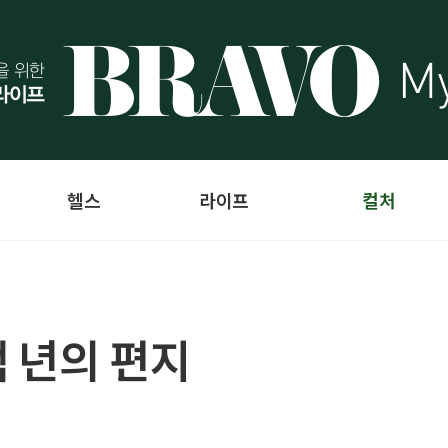
헬스
라이프
컬처
 년의 편지