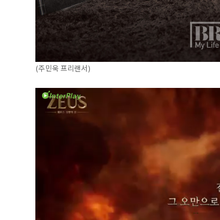
(주민욱 프리랜서)