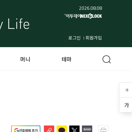
2026.08.08
로그인
회원가입
머니
테마
가
가
선호매체 추가