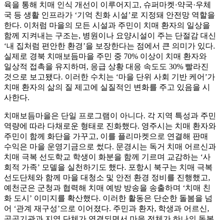
육을 통해 치매 인식 개선이 이루어지고, 슈퍼마켓·약국·우체
국 등 생활 인프라가 ‘기억 친화 시설’로 지정돼 안전망 역할을
한다. 이처럼 마을의 모든 시설과 주민이 치매 환자의 일상을
함께 지켜내는 구조는, 병원이나 요양시설이 주는 단절감 대신
‘내 집처럼 편안한 환경’을 보장한다는 점에서 큰 의미가 있다.
실제로 경북 치매보듬마을 주민 중 70% 이상이 치매 환자와
일상적 접촉을 유지하며, 응급 상황 대응 속도도 30% 빨라진
것으로 보고됐다. 이러한 수치는 ‘마을 단위 사회 기반 케어’가
치매 환자의 삶의 질 제고에 실질적인 변화를 주고 있음을 시
사한다.
치매보듬마을은 단일 프로그램이 아니다. 각 지역 특성과 주민
역량에 따라 다채로운 형태로 진화했다. 영주시는 치매 환자와
주민이 함께 화단을 가꾸고, 이를 플리마켓으로 연결해 판매
수익은 마을 운영기금으로 썼다. 문경시는 독거 치매 어르신과
치매 극복 선도학교 학생이 화분을 함께 기르며 교감하는 ‘사
회적 가족’ 모델을 실천하기도 했다. 포항시 북구는 치매 극복
선도단체와 함께 마을 대청소 및 안전 환경 정비를 진행했고,
예천군은 군청과 협력해 치매 예방 방송을 송출하며 ‘치매 친
화 도시’ 이미지를 확산했다. 이러한 활동은 단순한 돌봄을 넘
어 ‘관계 재구성’으로 이어졌다. 주민과 환자, 학생과 어르신,
공공기관과 지역 단체가 연결되면서 마을 전체가 하나의 돌봄