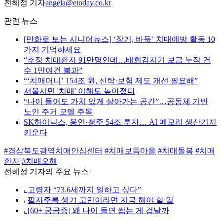
전혜정 기자
angela@etoday.co.kr
관련 뉴스
[만화로 보는 시니어뉴스] ‘장기, 바둑’ 치매예방 활동 10
가지 기억하세요
“추정 치매환자 91만명인데…배회감지기 보급 누적 건
수 1만여건 불과”
“‘치매머니’ 154조 원, 신탁·보험 제도 개선 필요해”
서울시민 '치매' 이해도 높아졌다
“나이 들어도 가치 있게 살아가는 공간”…공동체 기반
노인 주거 모델 주목
SK하이닉스, 용인·청주 54조 투자… AI 메모리 생산기지
키운다
#경상북도광역치매안심센터
#치매보듬마을
#치매돌봄
#치매
환자
#치매오해
전혜정 기자의 주요 뉴스
⌞
고령자 “73.6세까지 일하고 싶다”
⌞
팔자주름 생겨 고민이라면 지금 해야 할 일
⌞
[60+ 궁금증] 왜 나이 들면 씹는 게 겁날까