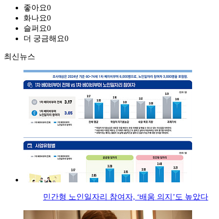
좋아요
0
화나요
0
슬퍼요
0
더 궁금해요
0
최신뉴스
민간형 노인일자리 참여자, ‘배움 의지’도 높았다