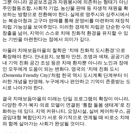
그뿐 아니라 공공보조금과 자원봉사에 의존하는 형태가 아닌
주민협동조합, 사회적 기업, 농산물 판매 등 자생적 재원을 확
보하는 방향으로 전환해야 한다. 실제로 영주시와 상주시에서
는 복숭아청과 고구마 판매를 통해 운영비를 마련하며 재정적
자립 가능성을 보여주었다. 이러한 경제적 자립은 단순한 수익
창출을 넘어, 지역이 스스로 치매 친화적 환경을 유지할 수 있
는 기반을 마련한다는 점에서 의미가 깊다.
아울러 치매보듬마을의 철학은 ‘치매 친화적 도시환경’으로
확장해야 한다. 안내표지, 보행자 안전, 조명과 색채, 공공기관
내 기억 친화 공간 조성 등은 치매 환자뿐 아니라 노인과 장애
인 모두에게 도움이 되는 변화다. 영국의 ‘치매 친화 도시
(Dementia Friendly City)’처럼 한국 역시 도시계획 단계부터 이
러한 개념을 반영해, 누구에게나 편안하고 기억이 존중받는 도
시로 나아가야 한다.
결국 치매보듬마을의 미래는 단일 프로그램의 확장이 아니라,
다양한 주거·복지·의료 모델이 연결된 ‘통합 돌봄 생태계’로 진
화하는 데 있다. 지역 커뮤니티, 요양시설, 실버 케어하우스, 공
공임대형 복합단지가 서로 유기적으로 연계될 때 비로소 치매
와 함께 살아가는 사회가 완성될 것이다.