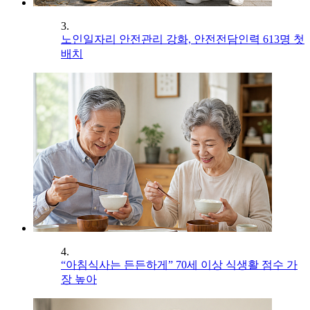
3.
노인일자리 안전관리 강화, 안전전담인력 613명 첫
배치
4.
“아침식사는 든든하게” 70세 이상 식생활 점수 가
장 높아