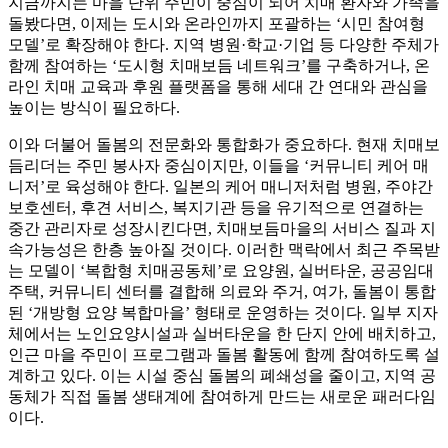
지금까지는 마을 단위 주민이 중심이 되어 치매 환자와 가족을
돌봤다면, 이제는 도시와 온라인까지 포괄하는 ‘시민 참여형
모델’로 확장해야 한다. 지역 병원·학교·기업 등 다양한 주체가
함께 참여하는 ‘도시형 치매보듬 네트워크’를 구축하거나, 온
라인 치매 교육과 후원 플랫폼을 통해 세대 간 연대와 관심을
높이는 방식이 필요하다.
이와 더불어 돌봄의 전문화와 통합화가 중요하다. 현재 치매보
듬리더는 주민 봉사자 중심이지만, 이들을 ‘커뮤니티 케어 매
니저’로 육성해야 한다. 일본의 케어 매니저처럼 병원, 주야간
보호센터, 후견 서비스, 복지기관 등을 유기적으로 연결하는
중간 관리자로 성장시킨다면, 치매보듬마을의 서비스 질과 지
속가능성은 한층 높아질 것이다. 이러한 맥락에서 최근 주목받
는 모델이 ‘복합형 치매공동체’로 요양원, 실버타운, 공공임대
주택, 커뮤니티 센터를 결합해 의료와 주거, 여가, 돌봄이 통합
된 ‘개방형 요양 복합마을’ 형태로 운영하는 것이다. 일부 지자
체에서는 노인요양시설과 실버타운을 한 단지 안에 배치하고,
인근 마을 주민이 프로그램과 돌봄 활동에 함께 참여하도록 설
계하고 있다. 이는 시설 중심 돌봄의 폐쇄성을 줄이고, 지역 공
동체가 직접 돌봄 생태계에 참여하게 만드는 새로운 패러다임
이다.