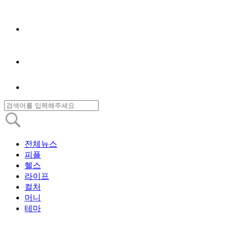
전체뉴스
피플
헬스
라이프
컬처
머니
테마