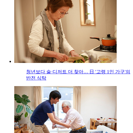
청년보다 술·디저트 더 찾아… 日 '고령 1인 가구'의
반전 식탁