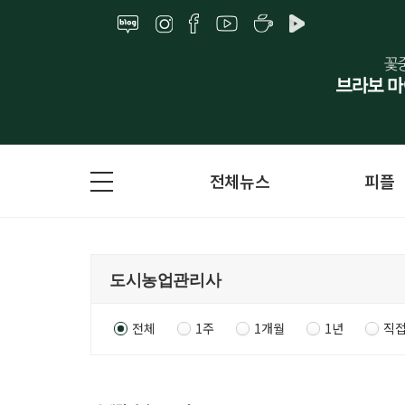
전체뉴스
피플
전체
1주
1개월
1년
직