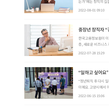
는가’에는 창직의 길
로 실렸다. 이중 중장
2022-08-01 09:10
험자로서 느끼는 문제
중장년 창직자 “
한국고용정보원이 이달
층, 새로운 비즈니스
스그룹 인터뷰를 통해
2022-07-28 15:29
경력과 인맥을 강점으
“일하고 싶어요
“정년퇴직 후 다시 일
이에요. 고양시에서 
요.” (60대 여성 구
2022-06-15 15:06
장년일자리박람회’가