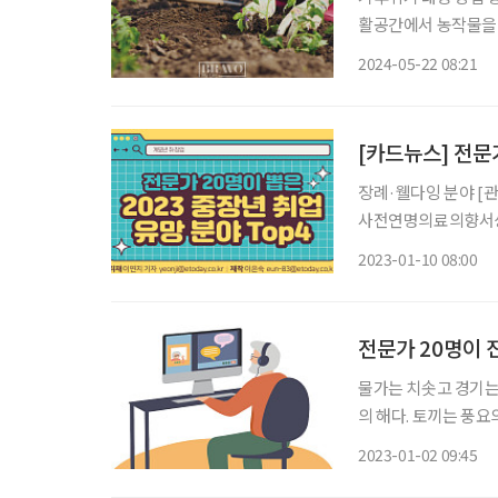
활공간에서 농작물을 
꾸기, 주말농장 운영 
2024-05-22 08:21
[카드뉴스] 전문가
장례·웰다잉 분야 [
사전연명의료의향서상담사, 반려동물장의사
호사, 간병사, 인지건
2023-01-10 08:00
분야 [관련 직업] 기
전문가 20명이 
물가는 치솟고 경기는 
의 해다. 토끼는 풍요
장년 취·창업 전문가
2023-01-02 09:45
잘 살펴 약간의 지혜를