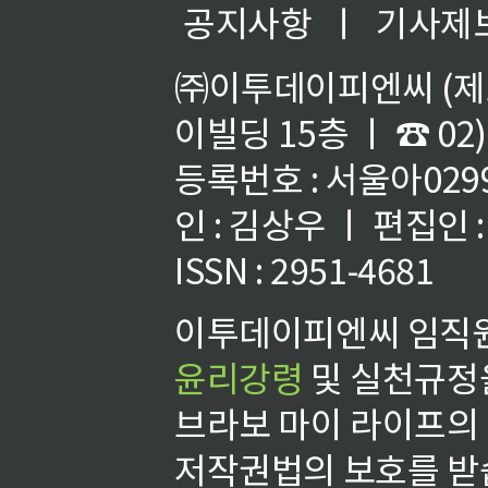
공지사항
ㅣ
기사제
㈜이투데이피엔씨 (제호
이빌딩 15층 ㅣ ☎ 02)
등록번호 : 서울아02992
인 : 김상우 ㅣ 편집인
ISSN : 2951-4681
이투데이피엔씨 임직원
윤리강령
및 실천규정을
브라보 마이 라이프의
저작권법의 보호를 받