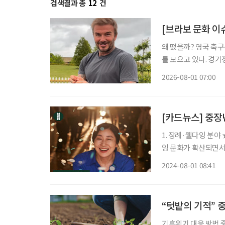
검색결과 총
12
건
[브라보 문화 이
왜 떴을까? 영국 축구선수 데이비드 베컴(51)이 최근 인스타그램을 통해 공개한 일상이 화제
를 모으고 있다. 경기
는 모습은 이제 그의 
2026-08-01 07:00
삶을 꾸려가는 중장년층
[카드뉴스] 중장
1. 장례·웰다잉 분
잉 문화가 확산되면서
가 많다. 2. 안전 관리 분야 ★기업재난관리사, 고령자 주택 개조사, 연구실 안전 전문가 등 현
2024-08-01 08:41
장에서 중장년의 경험
“텃밭의 기적” 
기후위기 대응 방법 