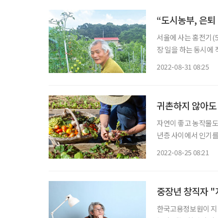
“도시농부, 은퇴
서울에 사는 홍전기(5
장 일을 하는 동시에
삶을 살고 있다. 불과
2022-08-31 08:25
기 씨는 서울대학교를 
귀촌하지 않아도
자연이 좋고 농작물도
년층 사이에서 인기를 
시농부’라고 표현된다
2022-08-25 08:21
중장년 창직자 "
한국고용정보원이 지난