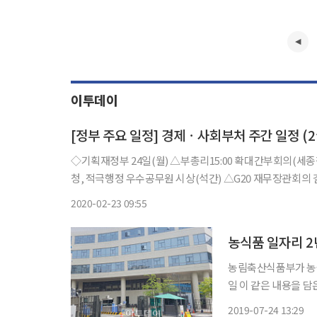
이투데이
[정부 주요 일정] 경제ㆍ사회부처 주간 일정 (2월
◇기획재정부 24일(월) △부총리15:00 확대간부회의(세종청사) △기재부 1차관 08:00 확대 거시경제금융회의(은행회관) △통계
청, 적극행정 우수공무원 시상(석간) △G20 재무장관회의 결과(석간) △확대 거시경제금융회의 개최(석간) △기획재정부, 확대간
부회의 개최 △2019년 경지면적조사 결과 △2019
2020-02-23 09:55
농식품 일자리 2
농림축산식품부가 농식품 일
일 이 같은 내용을 담
해 농식품 분야 일자
2019-07-24 13:29