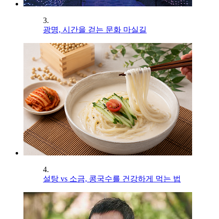
3.
광명, 시간을 걷는 문화 마실길
4.
설탕 vs 소금, 콩국수를 건강하게 먹는 법