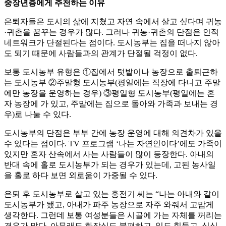
중장년층에게 추천하는 이유
은퇴자들은 도시의 삶에 지쳤고 자연 속에서 살고 싶다며 귀농
·귀촌을 꿈꾸는 경우가 많다. 그러나 귀농·귀촌의 단점은 인적
네트워크가 단절된다는 점이다. 도시농부는 집을 떠나지 않아
도 되기 때문에 사람들과의 관계가 단절될 걱정이 없다.
보통 도시농부 유형은 ①집에서 텃밭이나 농장으로 출퇴근하
는 도시농부 ②주말형 도시농부(평일에는 직장에 다니고 주말
에만 농장을 운영하는 경우) ③평일형 도시농부(평일에는 혼
자 농장에 가 있고, 주말에는 집으로 돌아와 가족과 보내는 경
우)로 나눌 수 있다.
도시농부의 단점은 부부 간에 농장 운영에 대해 의견차가 있을
수 있다는 점이다. TV 프로그램 ‘나는 자연인이다’에도 가족이
있지만 혼자 산속에서 사는 사람들이 많이 등장한다. 아내의
반대 속에 홀로 도시농부가 되는 경우가 있는데, 고된 농사일
을 홀로 하다 보면 외로움이 가중될 수 있다.
은퇴 후 도시농부로 살고 있는 홍전기 씨는 “나는 아내와 같이
도시농부가 됐고, 아내가 파주 농장으로 자주 와줘서 고맙게
생각한다. 그런데 보통 여성분들은 시골에 가는 자체를 꺼리는
경우가 많다. 아무래도 화장실도 불편하고, 일도 힘들고, 심심