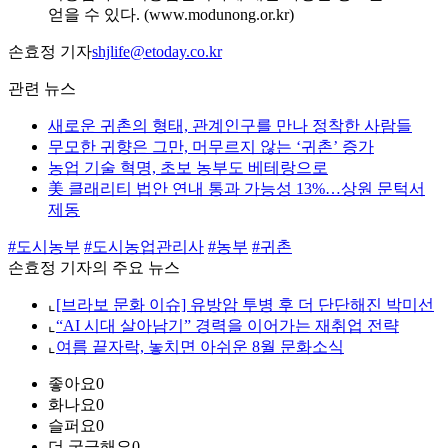
얻을 수 있다. (www.modunong.or.kr)
손효정 기자
shjlife@etoday.co.kr
관련 뉴스
새로운 귀촌의 형태, 관계인구를 만나 정착한 사람들
무모한 귀향은 그만, 머무르지 않는 ‘귀촌’ 증가
농업 기술 혁명, 초보 농부도 베테랑으로
美 클래리티 법안 연내 통과 가능성 13%…상원 문턱서
제동
#도시농부
#도시농업관리사
#농부
#귀촌
손효정 기자의 주요 뉴스
⌞
[브라보 문화 이슈] 유방암 투병 후 더 단단해진 박미선
⌞
“AI 시대 살아남기” 경력을 이어가는 재취업 전략
⌞
여름 끝자락, 놓치면 아쉬운 8월 문화소식
좋아요
0
화나요
0
슬퍼요
0
더 궁금해요
0