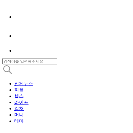
전체뉴스
피플
헬스
라이프
컬처
머니
테마