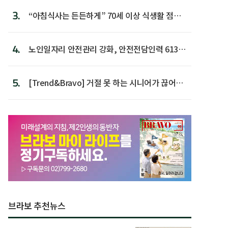
3.
“아침식사는 든든하게” 70세 이상 식생활 점수
가장 높아
4.
노인일자리 안전관리 강화, 안전전담인력 613명
첫 배치
5.
[Trend&Bravo] 거절 못 하는 시니어가 끊어야
할 행동 5
브라보 추천뉴스