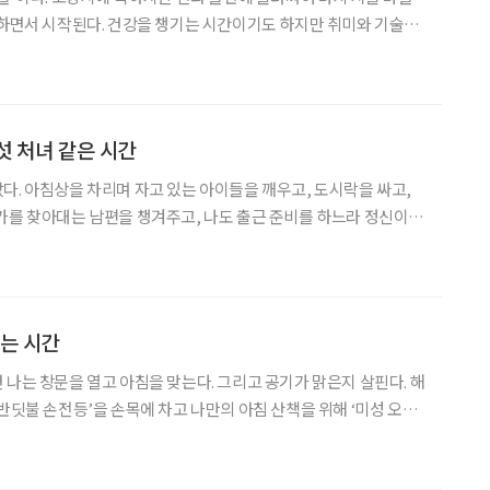
 하면서 시작된다. 건강을 챙기는 시간이기도 하지만 취미와 기술을
조의 효과를 누리고 있다. 마을을 둘러싼 나지막한 동
 좁고 구불구불한 숲속 길을 걸으면 머리가 맑아진다. 흙
섯 처녀 같은 시간
다. 아침상을 차리며 자고 있는 아이들을 깨우고, 도시락을 싸고,
가를 찾아대는 남편을 챙겨주고, 나도 출근 준비를 하느라 정신이
 자기 좀 봐 달라던 아침. 이젠 까마득해진 시절의 아침 풍경이다.
 매일 아이 준비물을 미리 챙겨 현관에 놔두곤 했는데
드는 시간
 나는 창문을 열고 아침을 맞는다. 그리고 공기가 맑은지 살핀다. 해
‘반딧불 손전등’을 손목에 차고 나만의 아침 산책을 위해 ‘미성 오솔
일어나는 습관은 사회생활을 할 때부터 시작됐다. 젊을 때는 더러 늦
면서부터 ‘5시 기상’을 목표로 삼았다. 그런데