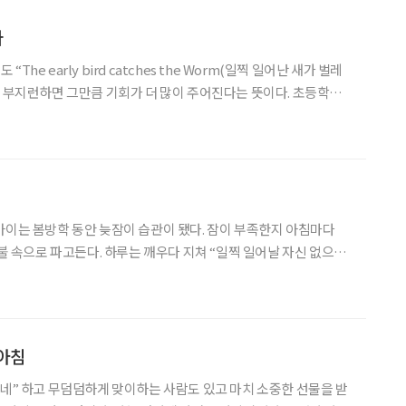
다
he early bird catches the Worm(일찍 일어난 새가 벌레
. 부지런하면 그만큼 기회가 더 많이 주어진다는 뜻이다. 초등학교
일어나자”라는 말을 귀에 못이 박히도록 들었고, 등굣길에는 “새 나
니다. 잠꾸러기 없는 나라 우리나라 좋은
아이는 봄방학 동안 늦잠이 습관이 됐다. 잠이 부족한지 아침마다
이불 속으로 파고든다. 하루는 깨우다 지쳐 “일찍 일어날 자신 없으면
보다 늦게 자는데 아침에 벌떡 일어나잖아!” 했더니 아이가 이불을 젖
한마디한다. “나이가 들면 아침잠이 없어진대. 엄마
아침
왔네” 하고 무덤덤하게 맞이하는 사람도 있고 마치 소중한 선물을 받