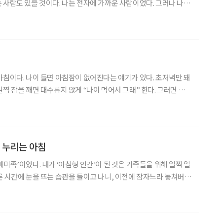
 사람도 있을 것이다. 나는 전자에 가까운 사람이었다. 그러나 나이
음이 사뭇 달라졌다. 아마도 젊은 시절에는 일에 파묻혀 사느라 아
라 하고 밀어냈던 탓이리라. 고교 시절, 영어 선생님이
아침이다. 나이 들면 아침잠이 없어진다는 얘기가 있다. 초저녁만 돼
찍 잠을 깨면 대수롭지 않게 “나이 먹어서 그래” 한다. 그러면 나는
전히 아침잠이 많아 가뿐하게 일어나본 적이 없다. 어린 시절, 이른
대는 소리를 종종 듣곤 했다. 가족 뒷바라지에
을 누리는 아침
미족’이었다. 내가 ‘아침형 인간’이 된 것은 가족들을 위해 일찍 일
른 시간에 눈을 뜨는 습관을 들이고 나니, 이전에 잠자느라 놓쳐버린
 있었다. ‘올빼미족’이었을 때는 새벽까지 책도 읽고, 옷수선도 하
도 하고, 음악도 들으면서 나만의 시간을 즐겼다.