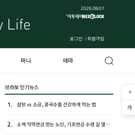
2026.08.07
로그인
회원가입
머니
테마
브라보 인기뉴스
가
1.
설탕 vs 소금, 콩국수를 건강하게 먹는 법
가
2.
소액 직역연금 받는 노인, 기초연금 수령 길 열린
다