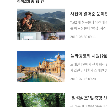
검색결과 총
79
건
사진이 열어준 문제민
“고2 때 친구들과 남산에
는 어르신들이 ‘학생, 사
이라서 언감생심 만져보지
2019-08-30 09:11
대로 셔터를 눌렀죠. ‘찰
플라멩코의 시원(始
오래전 TV에서 전자회사 광
자였던 김태희가 스페인 전
상이었다. 배경이 된 아름
2019-07-16 09:24
'일석삼조’ 맞춤형 
우리 동네 이름은 ‘숲속 