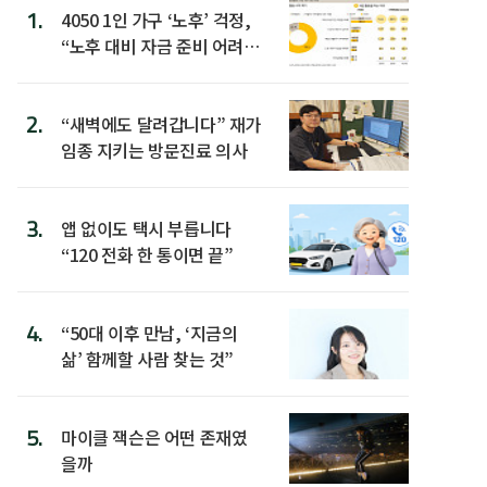
1.
4050 1인 가구 ‘노후’ 걱정,
“노후 대비 자금 준비 어려
워”
2.
“새벽에도 달려갑니다” 재가
임종 지키는 방문진료 의사
3.
앱 없이도 택시 부릅니다
“120 전화 한 통이면 끝”
4.
“50대 이후 만남, ‘지금의
삶’ 함께할 사람 찾는 것”
5.
마이클 잭슨은 어떤 존재였
을까