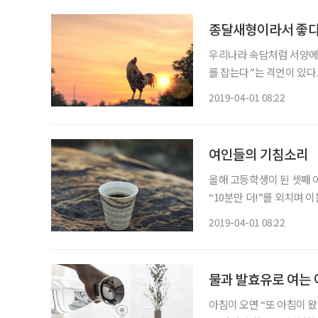
종달새형이라서 좋
우리나라 속담처럼 서양에도 “T
를 잡는다”는 격언이 있다
때부터 “일찍 자고 일찍 
2019-04-01 08:22
라의 어린이는 일찍 일어납
여인들의 기침소리
올해 고등학생이 된 셋째 
“10분만 더!”를 외치며 
밤에 일찍 자! 엄마는 너
2019-04-01 08:22
혀 빼꼼 고개를 내밀더니 
물과 발효유로 여는 
아침이 오면 “또 아침이 