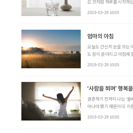
은 것처럼 하루를 시작하는
들고부터 아침을 대하는 마
2019-03-29 10:05
침이 주는 의미를 나 몰라
엄마의 아침
오늘도 간신히 눈을 뜨는 
도 잠이 쏟아지고 아침에 일
나잇값도 못하는 건가. 여
2019-03-29 10:05
새벽 잠결에 엄마가 부스럭
‘사람을 쬐며’ 행복
결혼하기 전까지 나는 ‘올빼
어나야 했기 때문이다. 이
시간들을 마음껏 향유할 수
2019-03-29 10:05
고, 뜨개질이나 레이스뜨기