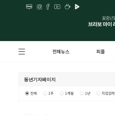
전체뉴스
피플
전체
1주
1개월
1년
직접입력