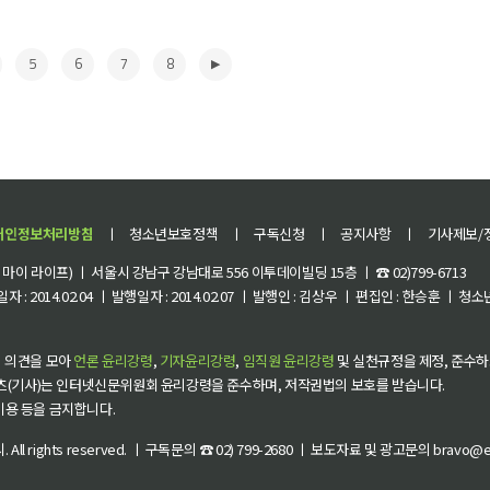
5
6
7
8
개인정보처리방침
ㅣ
청소년보호정책
ㅣ
구독신청
ㅣ
공지사항
ㅣ
기사제보/
이 라이프) ㅣ 서울시 강남구 강남대로 556 이투데이빌딩 15층 ㅣ ☎ 02)799-6713
 : 2014.02.04 ㅣ 발행일자 : 2014.02.07 ㅣ 발행인 : 김상우 ㅣ 편집인 : 한승훈 ㅣ
▶
 의견을 모아
언론 윤리강령
,
기자윤리강령
,
임직원 윤리강령
및 실천규정을 제정, 준수하
츠(기사)는 인터넷신문위원회 윤리강령을 준수하며, 저작권법의 보호를 받습니다.
 이용 등을 금지합니다.
씨
. All rights reserved. ㅣ 구독문의 ☎ 02) 799-2680 ㅣ 보도자료 및 광고문의 bravo@et