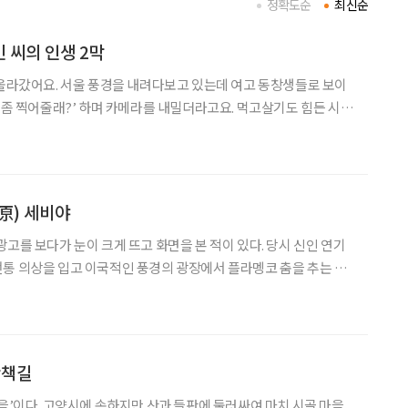
정확도순
최신순
 씨의 인생 2막
 올라갔어요. 서울 풍경을 내려다보고 있는데 여고 동창생들로 보이
진 좀 찍어줄래?’ 하며 카메라를 내밀더라고요. 먹고살기도 힘든 시절
도 못한 카메라였어요. 친구들끼리 서로 미루다가 그분들이 일러준
칵’ 하는 소리가 기막히더라고요.” 까까머리 소년은 그날
原) 세비야
고를 보다가 눈이 크게 뜨고 화면을 본 적이 있다. 당시 신인 연기
통 의상을 입고 이국적인 풍경의 광장에서 플라멩코 춤을 추는 영
다운 광장이 어디인지 궁금했다. 그곳이 스페인 세비야에 있는 ‘스페
인 광장’이라는 사실을 알고 난 뒤 내 버킷 리스트 목록에 들어갔다. 세비야는 스
산책길
마을’이다. 고양시에 속하지만 산과 들판에 둘러싸여 마치 시골 마을