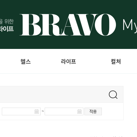
헬스
라이프
컬처
~
적용