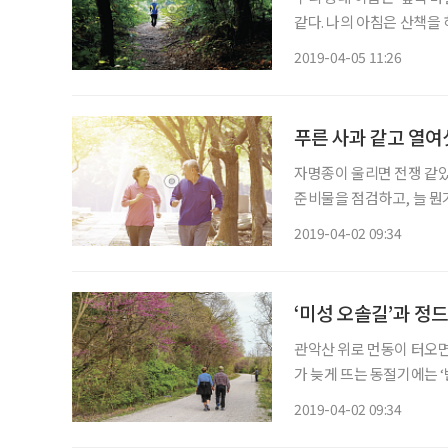
같다. 나의 아침은 산책을
연마하는 장소로도 활용하면서 일석삼
2019-04-05 11:26
산 등성이를 따라 이어지는
푸른 사과 같고 열여
자명종이 울리면 전쟁 같았
준비물을 점검하고, 늘 뭔
없는데 강아지까지 짖어대며
2019-04-02 09:34
한번은 이런 일도 있었다.
‘미성 오솔길’과 정
관악산 위로 먼동이 터오면
가 늦게 뜨는 동절기에는 
길’로 나선다. 아침 일찍 
2019-04-02 09:34
잠이 달콤했지만 중년이 되