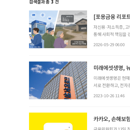
검색결과 총
3
건
[포용금융 리포트
저신용·저소득층, 고
통해 사회적 책임을 강
심이 뜨겁다. 단순 
2026-05-29 06:00
미래에셋생명, 뉴
미래에셋생명은 현재 
서로 전환하고, 전자
스 시스템을 도입해 
2023-10-26 11:46
객이 직접 모바일에서
어 미래에
카카오, 손해보험
금융위원회가 13일 