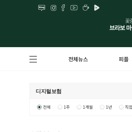
전체뉴스
피플
전체
1주
1개월
1년
직