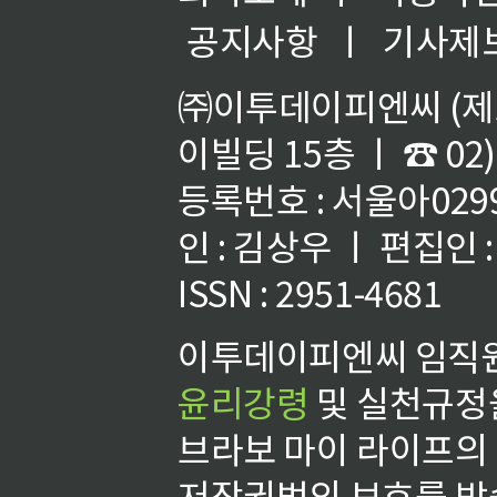
공지사항
ㅣ
기사제
㈜이투데이피엔씨 (제호
이빌딩 15층 ㅣ ☎ 02)
등록번호 : 서울아02992
인 : 김상우 ㅣ 편집인
ISSN : 2951-4681
이투데이피엔씨 임직원
윤리강령
및 실천규정을
브라보 마이 라이프의
저작권법의 보호를 받