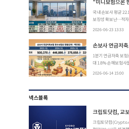
"미니보험으론 한
국내 손보사 평균 22.
보장성 확보난⋯적자 누적이 건전성
국내 손해보험업계 전반의 건전성
2026-06-23 13:33
의 지급여력비율(K-I
손보사 연금저축
1분기 연금저축 보험료
대 1.8% 손해보험사들의 연금저축손해보험 원수보험료 규모가 급감하며 시장 내 존재감이
희미해지고 있다. 설
2026-06-14 15:00
매 유인이 사라진 데다
넥스블록
크립토닷컴(Crypto