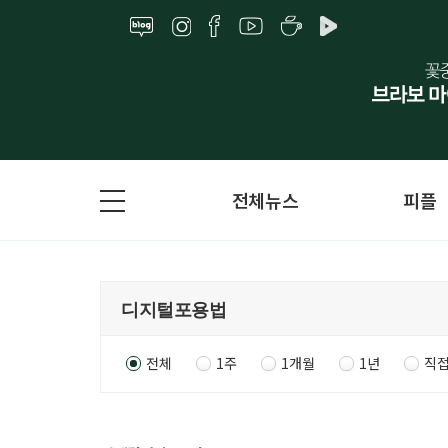
전체뉴스
피플
전체
1주
1개월
1년
직