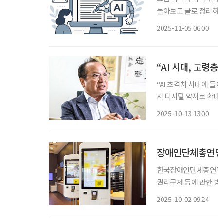
돌아보고 글로 정리하며
를 배우는 시간’이기도
2025-11-05 06:00
교육이
“AI 시대, 고령
“AI 초격차 시대에
지 디지털 약자로 확
니라, 인간 존엄을 지
2025-10-13 13:00
다는 것을 보여주고 
장애인단체총연맹
한국장애인단체총연맹
권리구제 등에 관한 
은 이번 개정안이 “
2025-10-02 09:24
결과를 초래한다”고 주장했다. 한국장총은 성명에서 개정안이 