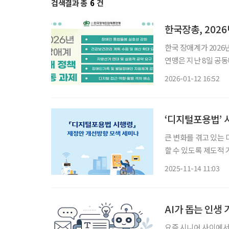
검색결과 총
6
건
한국장총, 2026
한국 장애계가 202
연맹은 지난 8일 공동
12일 밝혔다. 2026년은 제6차 장애인정책종합계획(2023~2027)의 후반부에 접어드는 해이
2026-01-12 16:52
자, 돌봄통합지원법 
‘디지털포용법’ 
큰 변화를 겪고 있는
할 수 있도록 제도적
오후 2시 서울 여의
2025-11-14 11:03
나’를 개최한다고 밝
AI가 돕는 인생
요즘 시니어 사이에서