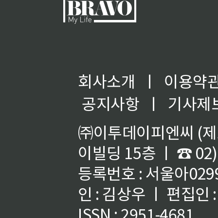
회사소개
ㅣ
이용약
공지사항
ㅣ
기사제
㈜이투데이피엔씨 (제호
이빌딩 15층 ㅣ ☎ 02)
등록번호 : 서울아02992
인 : 김상우 ㅣ 편집인
ISSN : 2951-4681