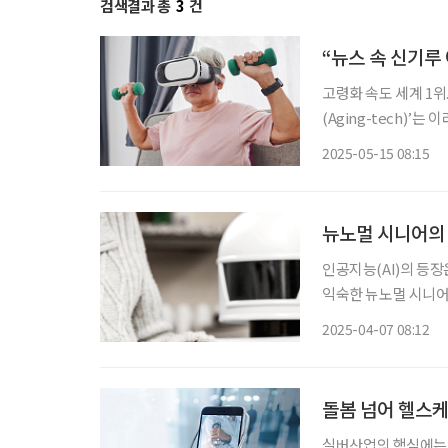
검색결과 총
3
건
“뉴스 속 신기루
고령화 속도 세계 1위. 2
(Aging-tech)’
인구 감소 등에 대응하기 위한 방안 중 하
2025-05-15 08:15
(Aging-tech)는 
뉴노멀 시니어의 
인공지능(AI)의 등장
익숙한 뉴노멀 시니어
돌봄을 넘어 교육·여
2025-04-07 08:12
돌봄 넘어 헬스
실버산업의 핵심에는 기