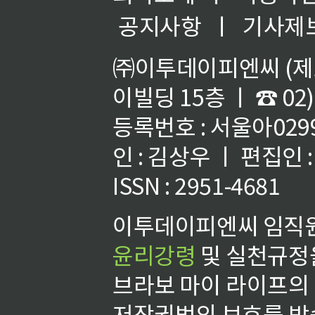
공지사항
ㅣ
기사제
㈜이투데이피엔씨 (제호
이빌딩 15층 ㅣ ☎ 02)
등록번호 : 서울아02992
인 : 김상우 ㅣ 편집인
ISSN : 2951-4681
이투데이피엔씨 임직원
윤리강령
및 실천규정을
브라보 마이 라이프의
저작권법의 보호를 받