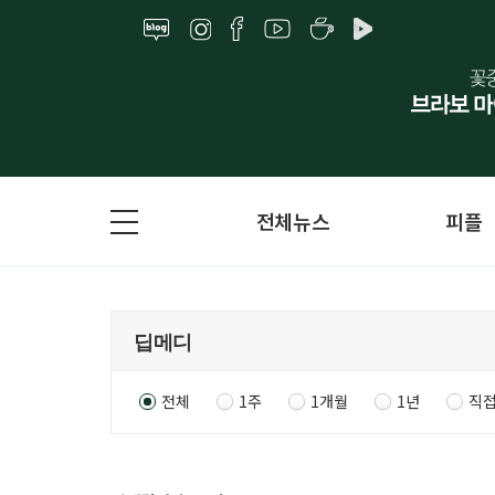
전체뉴스
피플
전체
1주
1개월
1년
직