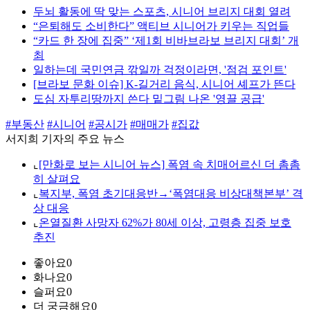
두뇌 활동에 딱 맞는 스포츠, 시니어 브리지 대회 열려
“은퇴해도 소비한다” 액티브 시니어가 키우는 직업들
“카드 한 장에 집중” ‘제1회 비바브라보 브리지 대회’ 개
최
일하는데 국민연금 깎일까 걱정이라면, '점검 포인트'
[브라보 문화 이슈] K-길거리 음식, 시니어 셰프가 뜬다
도심 자투리땅까지 쓴다 밑그림 나온 '영끌 공급'
#부동산
#시니어
#공시가
#매매가
#집값
서지희 기자의 주요 뉴스
⌞
[만화로 보는 시니어 뉴스] 폭염 속 치매어르신 더 촘촘
히 살펴요
⌞
복지부, 폭염 초기대응반→‘폭염대응 비상대책본부’ 격
상 대응
⌞
온열질환 사망자 62%가 80세 이상, 고령층 집중 보호
추진
좋아요
0
화나요
0
슬퍼요
0
더 궁금해요
0