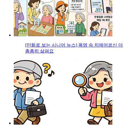
[만화로 보는 시니어 뉴스] 폭염 속 치매어르신 더
촘촘히 살펴요