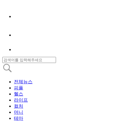
전체뉴스
피플
헬스
라이프
컬처
머니
테마