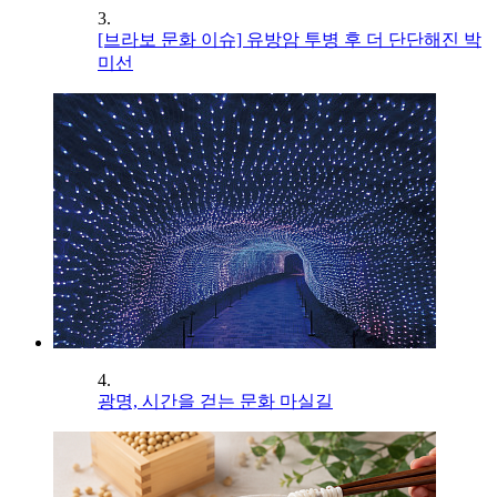
3.
[브라보 문화 이슈] 유방암 투병 후 더 단단해진 박
미선
4.
광명, 시간을 걷는 문화 마실길