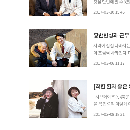
것을 단번에 알 수 있
의 모습이었다. 하지
2017-03-30 15:46
했다. 고려대학교 구
황반변성과 근무
시력이 점점 나빠지는
이 조금씩 사라진다. 마치 무엇이 가로막고
지 않는 부분은 점점 
2017-03-06 11:17
자를 더 옥죄는 것은 
“샤오메이즈(小美子, 
을 꼭 잡으며 이렇게
생은 너무나 고맙고 
2017-02-08 18:31
렸다. 바로 중국 출신