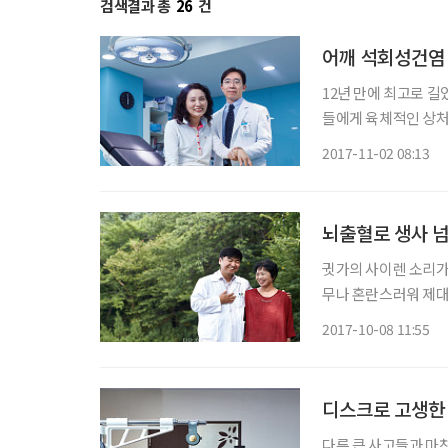
검색결과 총
26
건
어깨 석회성건염 
12년 만에 최고로 길
들에게 육체적인 상처
손목, 어깨 등에 통증
2017-11-02 08:13
수기라는 말이 있을 
뇌출혈로 생사 
귓가의 사이렌 소리가 
무나 혼란스러워 제대
의 다급한 목소리는 
2017-10-08 11:55
위안이 될 뿐이었다.
다른 큰 사고들과 마