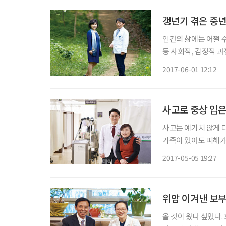
갱년기 겪은 중년
인간의 삶에는 어쩔 
등 사회적, 감정적 과
별로 예방을 필요로 
2017-06-01 12:12
이다. 노화를 비켜갈
사고로 중상 입은
사고는 예기치 않게 
가족이 있어도 피해가
몫이다. 강서 나누리
2017-05-05 19:27
이 다가왔지만, 그저
위암 이겨낸 보
올 것이 왔다 싶었다.