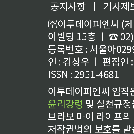
공지사항
ㅣ
기사제
㈜이투데이피엔씨 (제호
이빌딩 15층 ㅣ ☎ 02)
등록번호 : 서울아02992
인 : 김상우 ㅣ 편집인
ISSN : 2951-4681
이투데이피엔씨 임직원
윤리강령
및 실천규정을
브라보 마이 라이프의
저작권법의 보호를 받