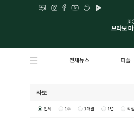
전체뉴스
피플
전체
1주
1개월
1년
직