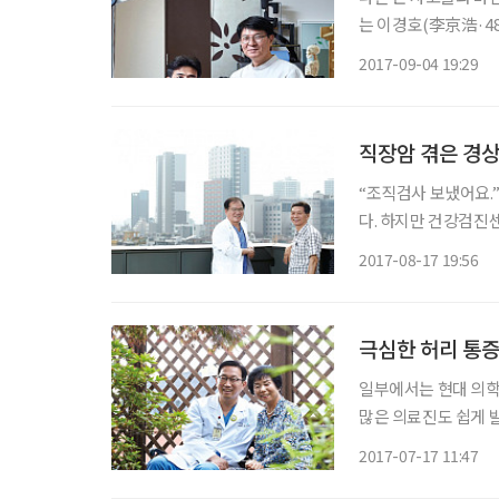
는 이경호(李京浩·4
없었다. 고도의 보안
2017-09-04 19:29
당연히 복잡한 케이블
직장암 겪은 경
“조직검사 보냈어요.” 처음에는 검진을 받아보라는 후배의 권유를 그냥 무시할까 고민도
다. 하지만 건강검진
질이 있는 상황도 신
2017-08-17 19:56
극심한 허리 통증
일부에서는 현대 의학
많은 의료진도 쉽게 
아마 이 때문일 것이
2017-07-17 11:47