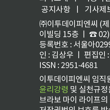
공지사항
ㅣ
기사제
㈜이투데이피엔씨 (제호
이빌딩 15층 ㅣ ☎ 02)
등록번호 : 서울아02992
인 : 김상우 ㅣ 편집인
ISSN : 2951-4681
이투데이피엔씨 임직원
윤리강령
및 실천규정을
브라보 마이 라이프의
저작권법의 보호를 받