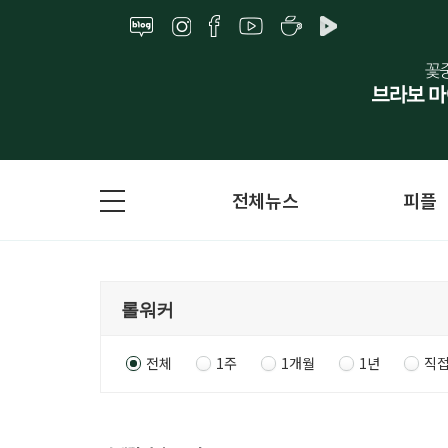
전체뉴스
피플
전체
1주
1개월
1년
직