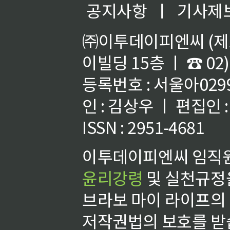
공지사항
ㅣ
기사제
㈜이투데이피엔씨 (제호
이빌딩 15층 ㅣ ☎ 02)
등록번호 : 서울아02992
인 : 김상우 ㅣ 편집인
ISSN : 2951-4681
이투데이피엔씨 임직원
윤리강령
및 실천규정을
브라보 마이 라이프의
저작권법의 보호를 받