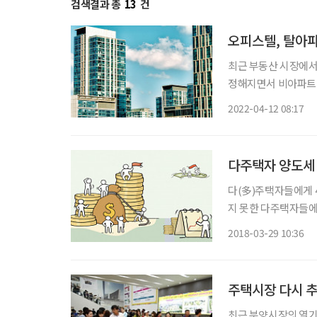
검색결과 총
13
건
오피스텔, 탈아파
최근 부동산 시장에서
정해지면서 비아파트
지 한꺼번에 오피스텔
2022-04-12 08:17
다주택자 양도세
다(多)주택자들에게 4
지 못한 다주택자들에
집을 팔 수 없어 ‘보
2018-03-29 10:36
최근 분양시장의 열기가 점차 식