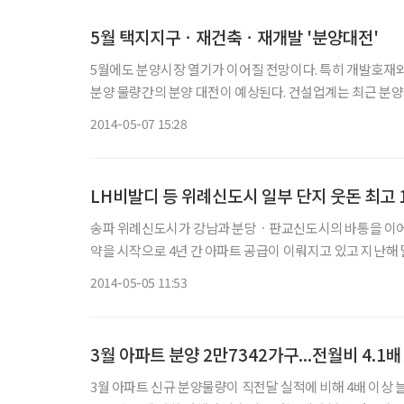
5월 택지지구ㆍ재건축ㆍ재개발 '분양대전'
5월에도 분양시장 열기가 이어질 전망이다. 특히 개발호
분양 물량간의 분양 대전이 예상된다. 건설업계는 최근 분양
하기 위해 앞다퉈 분양을 준비
2014-05-07 15:28
LH비발디 등 위례신도시 일부 단지 웃돈 최고 
송파 위례신도시가 강남과 분당ㆍ판교신도시의 바통을 이어 받
약을 시작으로 4년 간 아파트 공급이 이뤄지고 있고 지난
발을 내디뎠다. 젊은 종사자들은 직주근접을 선호하는
2014-05-05 11:53
3월 아파트 분양 2만7342가구...전월비 4.1배
3월 아파트 신규 분양물량이 직전달 실적에 비해 4배 이상