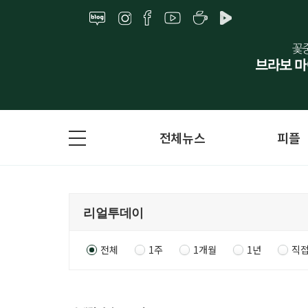
전체뉴스
피플
전체
1주
1개월
1년
직