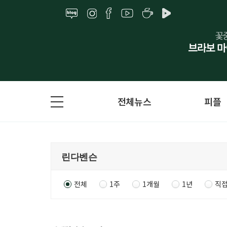
전체뉴스
피플
전체
1주
1개월
1년
직