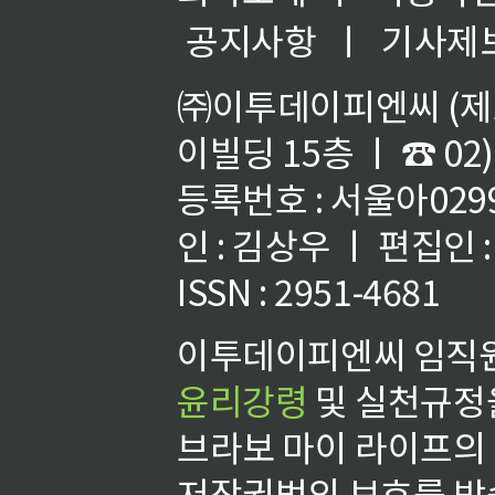
공지사항
ㅣ
기사제
㈜이투데이피엔씨 (제호
이빌딩 15층 ㅣ ☎ 02)
등록번호 : 서울아02992
인 : 김상우 ㅣ 편집인
ISSN : 2951-4681
이투데이피엔씨 임직원
윤리강령
및 실천규정을
브라보 마이 라이프의
저작권법의 보호를 받