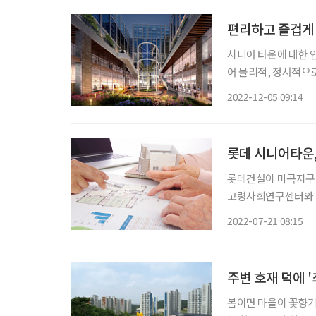
편리하고 즐겁게
시니어 타운에 대한 
어 물리적, 정서적으
접근성을 높여 효율적이고 긍
2022-12-05 09:14
타이틀을 앞세운 근교
롯데 시니어타운,
롯데건설이 마곡지구
고령사회연구센터와 업무협약을 맺었다. 롯데건설
능성을 위한 시니어타
2022-07-21 08:15
주변 호재 덕에 '
봄이면 마을이 꽃향기로