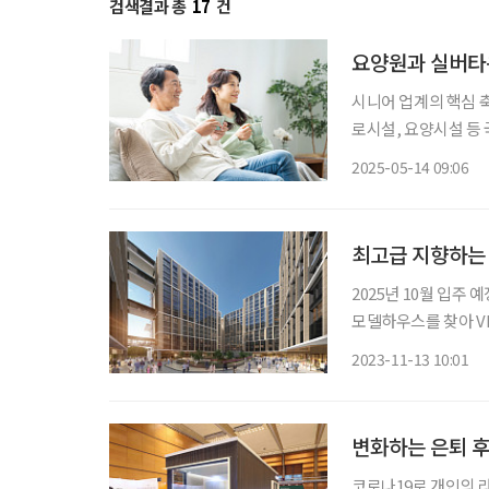
검색결과 총
17
건
요양원과 실버타
시니어 업계의 핵심 
로시설, 요양시설 등
한 수준이다. 이에 따
2025-05-14 09:06
부는 지난해 ‘시니어 
최고급 지향하는 
2025년 10월 입주
모델하우스를 찾아 V
어진 만큼 최고급 시설이 감탄을 자아낸다. ◇서
2023-11-13 10:01
6층~지상 15층, 4개 
변화하는 은퇴 후
코로나19로 개인의 