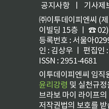
공지사항
ㅣ
기사제
㈜이투데이피엔씨 (제호
이빌딩 15층 ㅣ ☎ 02)
등록번호 : 서울아02992
인 : 김상우 ㅣ 편집인
ISSN : 2951-4681
이투데이피엔씨 임직원
윤리강령
및 실천규정을
브라보 마이 라이프의
저작권법의 보호를 받