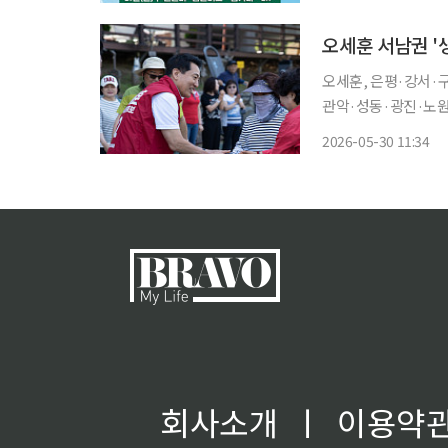
오세훈, 은평·강서·
관악·성동·광진·노원·도
전투표 마지막 날인 3
2026-05-30 11:34
정원오 더불어민주당 
회사소개
ㅣ
이용약