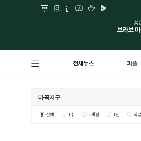
전체뉴스
피플
전체
1주
1개월
1년
직