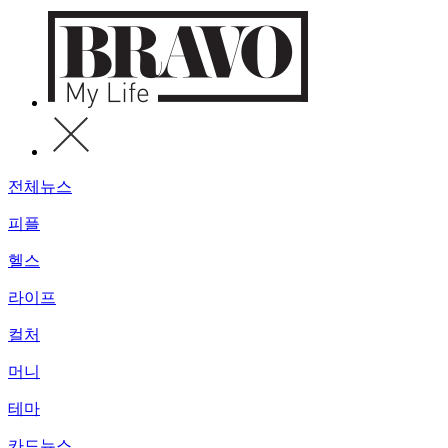
전체뉴스
피플
헬스
라이프
컬처
머니
테마
카드뉴스