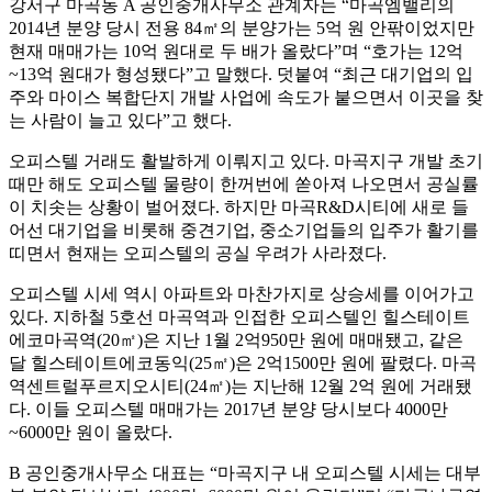
강서구 마곡동 A 공인중개사무소 관계자는 “마곡엠밸리의
2014년 분양 당시 전용 84㎡의 분양가는 5억 원 안팎이었지만
현재 매매가는 10억 원대로 두 배가 올랐다”며 “호가는 12억
~13억 원대가 형성됐다”고 말했다. 덧붙여 “최근 대기업의 입
주와 마이스 복합단지 개발 사업에 속도가 붙으면서 이곳을 찾
는 사람이 늘고 있다”고 했다.
오피스텔 거래도 활발하게 이뤄지고 있다. 마곡지구 개발 초기
때만 해도 오피스텔 물량이 한꺼번에 쏟아져 나오면서 공실률
이 치솟는 상황이 벌어졌다. 하지만 마곡R&D시티에 새로 들
어선 대기업을 비롯해 중견기업, 중소기업들의 입주가 활기를
띠면서 현재는 오피스텔의 공실 우려가 사라졌다.
오피스텔 시세 역시 아파트와 마찬가지로 상승세를 이어가고
있다. 지하철 5호선 마곡역과 인접한 오피스텔인 힐스테이트
에코마곡역(20㎡)은 지난 1월 2억950만 원에 매매됐고, 같은
달 힐스테이트에코동익(25㎡)은 2억1500만 원에 팔렸다. 마곡
역센트럴푸르지오시티(24㎡)는 지난해 12월 2억 원에 거래됐
다. 이들 오피스텔 매매가는 2017년 분양 당시보다 4000만
~6000만 원이 올랐다.
B 공인중개사무소 대표는 “마곡지구 내 오피스텔 시세는 대부