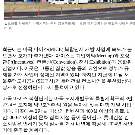
▲트리플 역세권인 마곡지구는 인천·김포공항 및 수도권 광역교통망과 직결된 서남권 관문이다.(박
co.kr)
최근에는 마곡 마이스(MICE) 복합단지 개발 사업에 속도가 붙
으면서 호재가 추가됐다. 마이스는 기업회의(Meeting)와 포상
관광(Incentives), 컨벤션(Convention), 전시(Exhibition)가 융합된
산업이다. 이곳은 그동안 집값 상승 등의 요인으로 정부가 규
제를 가해 사업이 정체된 지역이었다. 하지만 지난해 11월 서
울주택도시공사(SH공사)가 롯데건설 컨소시엄을 우선협상대
상자로 선정하면서 다시 들썩이고 있다.
마곡 마이스 복합단지는 마곡 도시개발구역 특별계획구역 8만
2724㎡ 토지에 약 3조3000억 원을 투자해 짓는 대형 개발 사업
이다. 이곳에는 2만 ㎡ 이상의 컨벤션과 400실 이상의 호텔, 1
만5000㎡ 이상의 문화 집회 시설 등이 들어선다. 롯데건설 컨
소시엄은 인허가 등의 절차를 거쳐 내년에 착공해 2024년 하반
기에 준공할 계획이다.