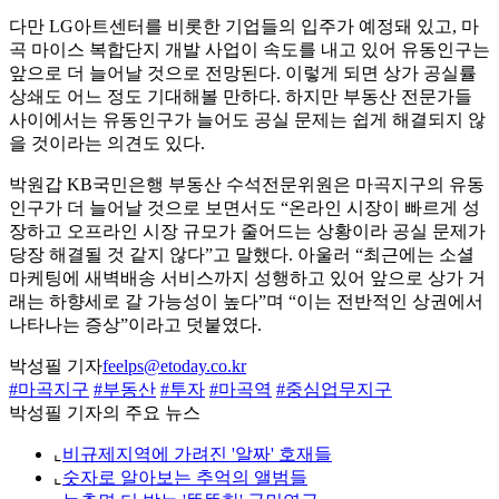
다만 LG아트센터를 비롯한 기업들의 입주가 예정돼 있고, 마
곡 마이스 복합단지 개발 사업이 속도를 내고 있어 유동인구는
앞으로 더 늘어날 것으로 전망된다. 이렇게 되면 상가 공실률
상쇄도 어느 정도 기대해볼 만하다. 하지만 부동산 전문가들
사이에서는 유동인구가 늘어도 공실 문제는 쉽게 해결되지 않
을 것이라는 의견도 있다.
박원갑 KB국민은행 부동산 수석전문위원은 마곡지구의 유동
인구가 더 늘어날 것으로 보면서도 “온라인 시장이 빠르게 성
장하고 오프라인 시장 규모가 줄어드는 상황이라 공실 문제가
당장 해결될 것 같지 않다”고 말했다. 아울러 “최근에는 소셜
마케팅에 새벽배송 서비스까지 성행하고 있어 앞으로 상가 거
래는 하향세로 갈 가능성이 높다”며 “이는 전반적인 상권에서
나타나는 증상”이라고 덧붙였다.
박성필 기자
feelps@etoday.co.kr
#마곡지구
#부동산
#투자
#마곡역
#중심업무지구
박성필 기자의 주요 뉴스
⌞
비규제지역에 가려진 '알짜' 호재들
⌞
숫자로 알아보는 추억의 앨범들