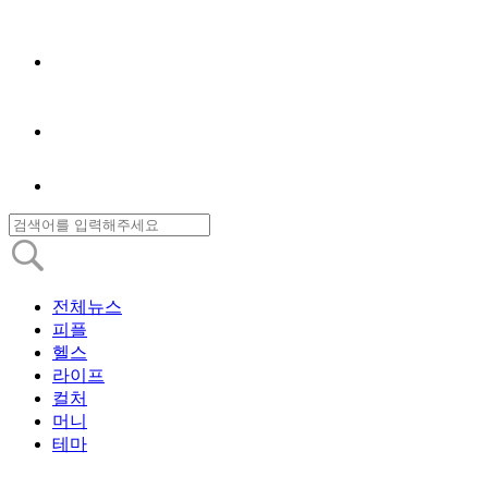
전체뉴스
피플
헬스
라이프
컬처
머니
테마