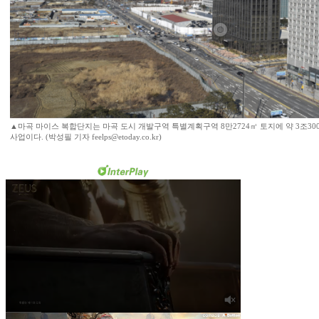
▲마곡 마이스 복합단지는 마곡 도시 개발구역 특별계획구역 8만2724㎡ 토지에 약 3조30
사업이다. (박성필 기자 feelps@etoday.co.kr)