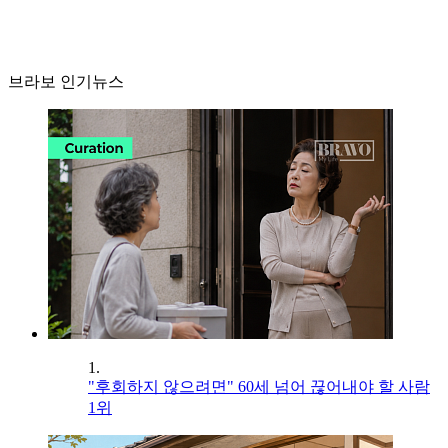
브라보 인기뉴스
1.
"후회하지 않으려면" 60세 넘어 끊어내야 할 사람
1위