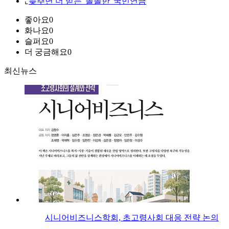
⌞
늦추면 더 받는 '똘똘한' 국민연금
좋아요
0
화나요
0
슬퍼요
0
더 궁금해요
0
최신뉴스
시니어비즈니스학회, 초고령사회 대응 전략 논의