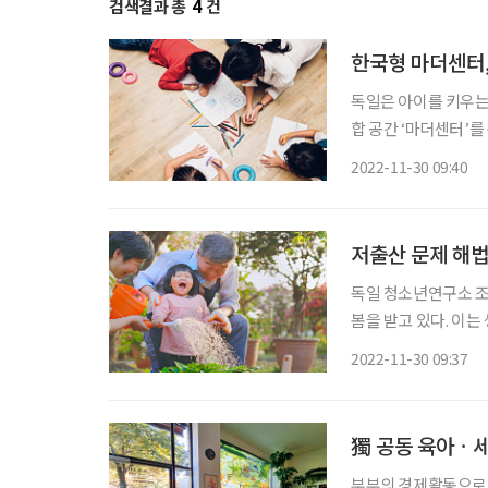
검색결과 총
4
건
한국형 마더센터,
독일은 아이를 키우는 
합 공간 ‘마더센터’
형성할 수 있도록 돕
2022-11-30 09:40
등장하고
저출산 문제 해법
독일 청소년연구소 조
봄을 받고 있다. 이
‘할머니가 아이를 돌
2022-11-30 09:37
의 부담을 더하고 있다
獨 공동 육아ㆍ세
부부의 경제활동으로 