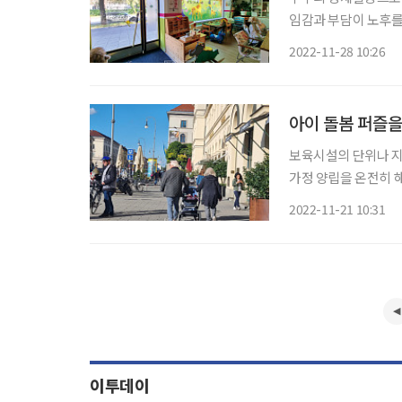
임감과 부담이 노후를 
는 것이 먼저’라고 
2022-11-28 10:26
회적 고립까지 방지하
아이 돌봄 퍼즐을
보육시설의 단위나 지
가정 양립을 온전히 
시터를 이용하든, 결
2022-11-21 10:31
맥상통한다. 그렇게 하
이투데이