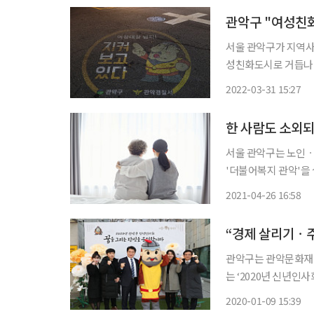
관악구 "여성친
서울 관악구가 지역사
성친화도시로 거듭나고 있다. 31일 관악구에 따르면 구는 주민 의견
를 분석해 안전에 취
2022-03-31 15:27
했다. 어두운 골목길 
한 사람도 소외
서울 관악구는 노인ㆍ
'더불어복지 관악'을 실현하겠다고 26일
노인들의 신체ㆍ인지
2021-04-26 16:58
성할 계
“경제 살리기ㆍ주
관악구는 관악문화재
는 ‘2020년 신년인사회’를 개최했다
“‘경제 살리기’와 ‘
2020-01-09 15:39