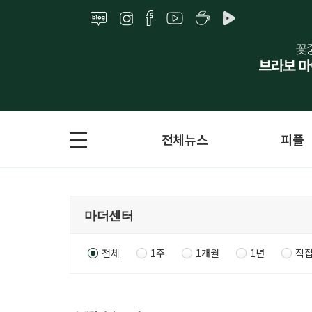
전체뉴스
피플
전체
1주
1개월
1년
직