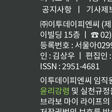
공지사항
ㅣ
기사제
㈜이투데이피엔씨 (제호
이빌딩 15층 ㅣ ☎ 02)
등록번호 : 서울아02992
인 : 김상우 ㅣ 편집인
ISSN : 2951-4681
이투데이피엔씨 임직원
윤리강령
및 실천규정을
브라보 마이 라이프의
저작권법의 보호를 받