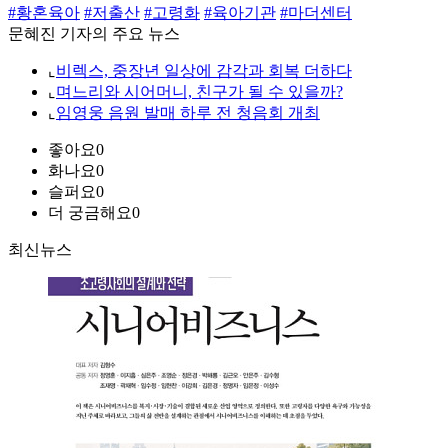
#황혼육아
#저출산
#고령화
#육아기관
#마더센터
문혜진 기자의 주요 뉴스
⌞
비렉스, 중장년 일상에 감각과 회복 더하다
⌞
며느리와 시어머니, 친구가 될 수 있을까?
⌞
임영웅 음원 발매 하루 전 청음회 개최
좋아요
0
화나요
0
슬퍼요
0
더 궁금해요
0
최신뉴스