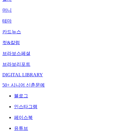
머니
테마
카드뉴스
컷&칼럼
브라보스페셜
브라보리포트
DIGITAL LIBRARY
50+ 시니어 신춘문예
블로그
인스타그램
페이스북
유튜브