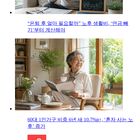
“은퇴 후 얼마 필요할까” 노후 생활비, ‘연금 빼
기’부터 계산해야
60대 1인가구 비중 6년 새 10.7%p↑, ‘혼자 사는 노
후’ 증가