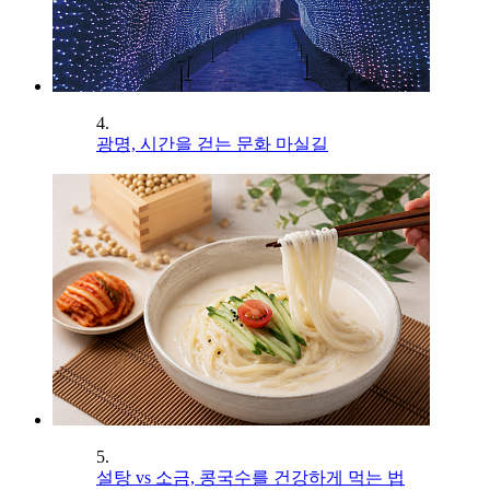
4.
광명, 시간을 걷는 문화 마실길
5.
설탕 vs 소금, 콩국수를 건강하게 먹는 법