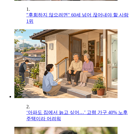
1.
"후회하지 않으려면" 60세 넘어 끊어내야 할 사람
1위
2.
‘아파도 집에서 늙고 싶어…’ 고령 가구 40% 노후
주택이라 어려워