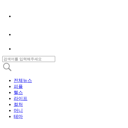
전체뉴스
피플
헬스
라이프
컬처
머니
테마