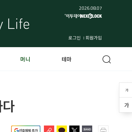
2026.08.07
로그인
회원가입
머니
테마
가
가다
가
선호매체 추가