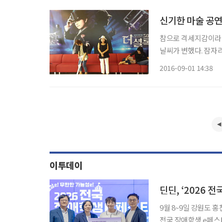
였으
신기한 마술 공
참으로 격세지감이라 
날씨가 변했다. 잠자
한 기온에 그만 장롱을
2016-09-01 14:38
이투데이
딘딘, ‘2026 
9월 8~9일 강원도 홍천 개최…전
전국 장애학생 e페스