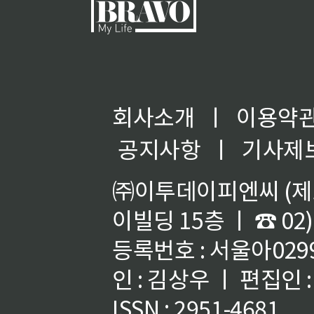
회사소개
ㅣ
이용약
공지사항
ㅣ
기사제
㈜이투데이피엔씨 (제호
이빌딩 15층 ㅣ ☎ 02)
등록번호 : 서울아02992
인 : 김상우 ㅣ 편집인
ISSN : 2951-4681