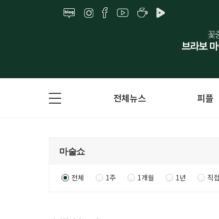
전체뉴스
피플
전체
1주
1개월
1년
직