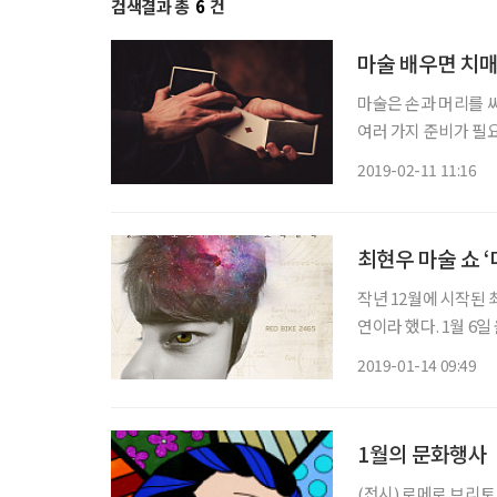
검색결과 총
6
건
마술 배우면 치매
마술은 손과 머리를 
여러 가지 준비가 필
업이 필요할 수도 있다
2019-02-11 11:16
등학교 시절 학예회를 
최현우 마술 쇼 ‘
작년 12월에 시작된
연이라 했다. 1월 
했다. 마술은 당연히
2019-01-14 09:49
1월의 문화행사
(전시) 로메로 브리토 : Colo