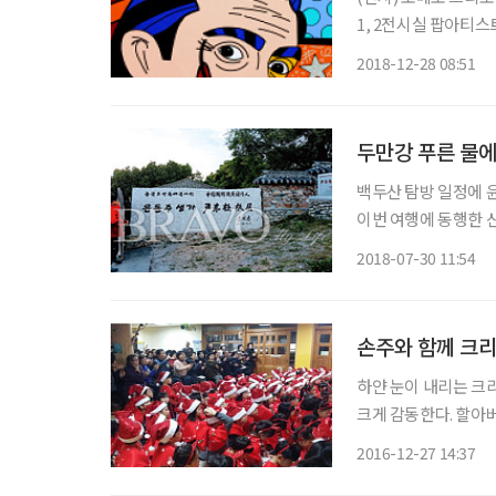
1, 2전시실 팝아티스트 로메로 브리토의 회화와 조각, 영상미디어 등 총 100여 점의 작품을
공개한다. 밝은 색상을 많이 사용하는 그의 작품에는 유쾌한 에너지가 담겨 있어 ‘힐링 아
2018-12-28 08:51
두만강 푸른 물
백두산 탐방 일정에 
이번 여행에 동행한 신광
한 이름이다. 눈물을
2018-07-30 11:54
못한 시인. 시집을 한
손주와 함께 크
하얀 눈이 내리는 크
크게 감동한다. 할아
버지ㆍ할머니를 초대한 유치원 크리스마
2016-12-27 14:37
세종시로 가는 고속버