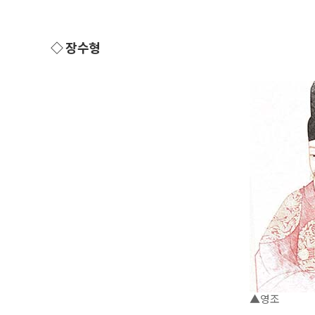
◇ 장수형
▲영조