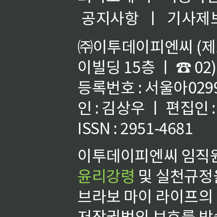
공지사항
ㅣ
기사제
㈜이투데이피엔씨 (제호
이빌딩 15층 ㅣ ☎ 02)
등록번호 : 서울아02992
인 : 김상우 ㅣ 편집인
ISSN : 2951-4681
이투데이피엔씨 임직원
윤리강령
및 실천규정을
브라보 마이 라이프의
저작권법의 보호를 받