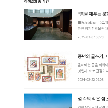
검색결과 총
4
건
“봄을 깨우는 문
●Exhibition ◇그때, 이곳의 기록-청계천 판자촌 일정 3월 30일까지 장소 서울역사박물관
분관 청계천박물관 19
계천 판자촌은 6.2
2025-03-07 08:28
된 공간으로, 상하수
중년의 글쓰기, 
올해에는 글을 써봐야
엇일까. 바로 글감이다
하다. 많은 사람이 내
2024-02-22 09:08
“‘무엇’에 관해 글을
섬 속의 작은 섬
인천 무의도에 딸린 섬