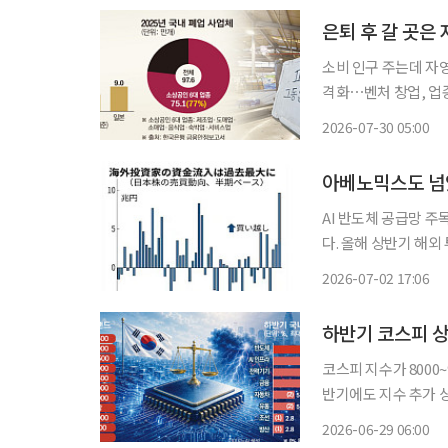
소비 인구 주는데 자영
격화⋯벤처 창업, 업종 전환 유도 시급 소상공인·
고물가·고환율·고유가의
2026-07-30 05:00
사업자는 2년 연속 
아베노믹스도 넘었
AI 반도체 공급망 주목전년 동기 대비 4배
다. 올해 상반기 해외
돼 아베노믹스가 시작됐
2026-07-02 17:06
코스피 지수가 800
반기에도 지수 추가 
이익 상향과 미국 금
2026-06-29 06:00
29일 이투데이가 국