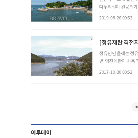
다누리길이 완공되기 
이지만 섬 여행의 매
2019-08-26 09:53
가 들락거리는 아담한 
[정유재란 격전지
정유년인 올해는 정유재란
년. 임진왜란이 치욕의 역사였다면, 정유재란은 왜군이 충남 이북에 발도 못 붙인 구국승전의
역사다. 그 전적지는 
2017-10-30 08:52
한 자취가 남아 있는
이투데이