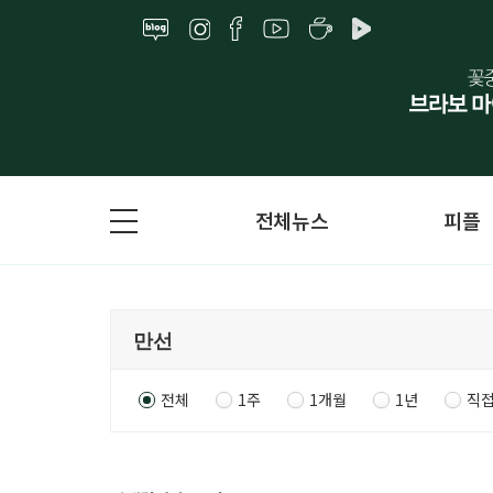
전체뉴스
피플
전체
1주
1개월
1년
직