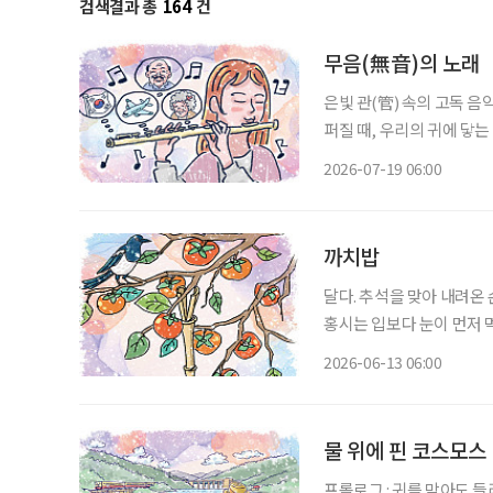
검색결과 총
164
건
무음(無音)의 노래
은빛 관(管) 속의 고독 음
퍼질 때, 우리의 귀에 닿
따라붙는 것을 말한다. 차갑
2026-07-19 06:00
이를 부드럽게 감싸안는 
까치밥
달다. 추석을 맞아 내려온
홍시는 입보다 눈이 먼저 먹
진다. 홍시는 감나무 가지
2026-06-13 06:00
법이 없다. 가지를 살살 
물 위에 핀 코스모스
프롤로그 : 귀를 막아도 들리는 소리 지금도 가끔 텔레비전 뉴스에서