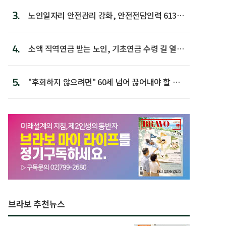
3.
노인일자리 안전관리 강화, 안전전담인력 613명
첫 배치
4.
소액 직역연금 받는 노인, 기초연금 수령 길 열린
다
5.
"후회하지 않으려면" 60세 넘어 끊어내야 할 사
람 1위
브라보 추천뉴스