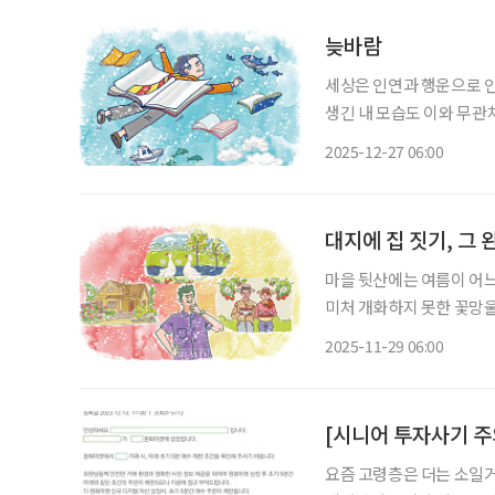
늦바람
세상은 인연과 행운으로 인
생긴 내 모습도 이와 무관
일은 운이 7할, 실력이나 
2025-12-27 06:00
면 그날의 승리자는 화투패
대지에 집 짓기, 그 
마을 뒷산에는 여름이 어느
미처 개화하지 못한 꽃망울
로 한 마장가량 떨어진 작
2025-11-29 06:00
가는 게 보인다. 희뿌연 
요즘 고령층은 더는 소일거