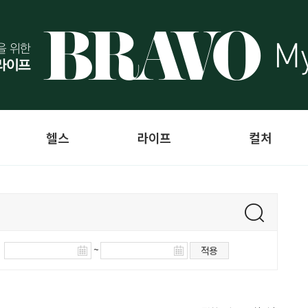
헬스
라이프
컬처
~
적용