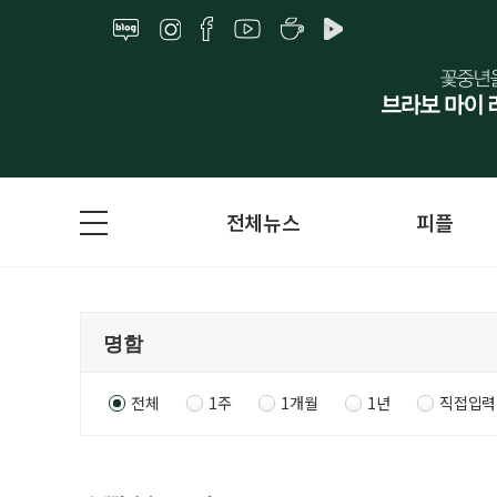
전체뉴스
피플
전체
1주
1개월
1년
직접입력