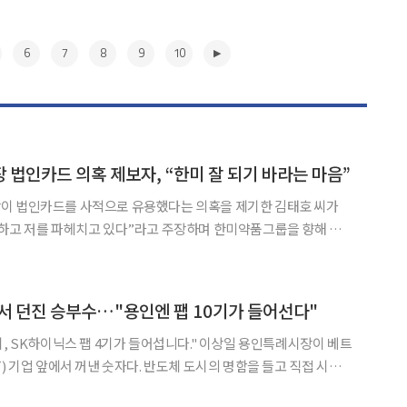
6
7
8
9
10
 법인카드 의혹 제보자, “한미 잘 되기 바라는 마음”
이 법인카드를 사적으로 유용했다는 의혹을 제기한 김태호 씨가
해하고 저를 파헤치고 있다”라고 주장하며 한미약품그룹을 향해 해
중구 코리아나호텔에서 기자회견을
 의혹을 제기한 경위에 대해 “한미가 잘 되기를 바라는 마음”이었다
▶
서 던진 승부수…"용인엔 팹 10기가 들어선다"
닉스 팹 4기가 들어섭니다." 이상일 용인특례시장이 베트
) 기업 앞에서 꺼낸 숫자다. 반도체 도시의 명함을 들고 직접 시장을