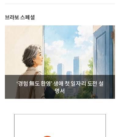
발간
브라보 스페셜
‘경험 無도 환영’ 생애 첫 일자리 도전 설
명서