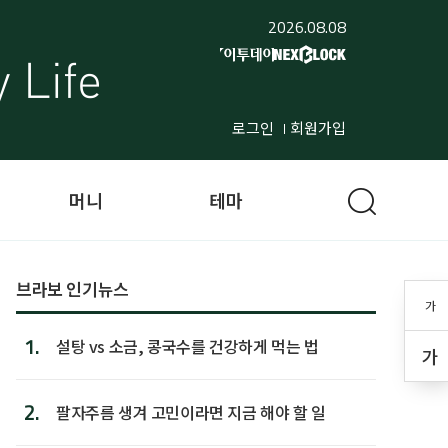
2026.08.08
로그인
회원가입
머니
테마
브라보 인기뉴스
가
1.
설탕 vs 소금, 콩국수를 건강하게 먹는 법
가
2.
팔자주름 생겨 고민이라면 지금 해야 할 일