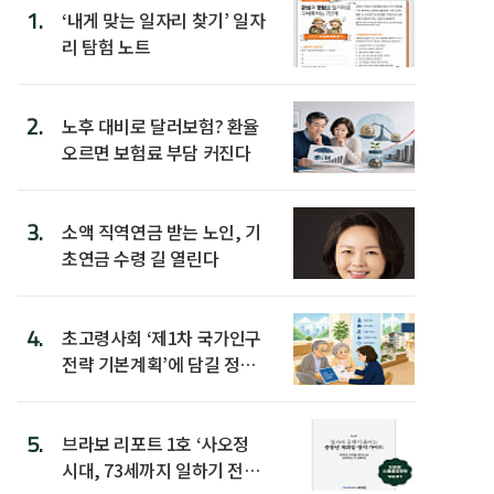
1.
‘내게 맞는 일자리 찾기’ 일자
리 탐험 노트
2.
노후 대비로 달러보험? 환율
오르면 보험료 부담 커진다
3.
소액 직역연금 받는 노인, 기
초연금 수령 길 열린다
4.
초고령사회 ‘제1차 국가인구
전략 기본계획’에 담길 정책
은
5.
브라보 리포트 1호 ‘사오정
시대, 73세까지 일하기 전략’