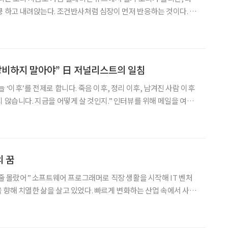
쿵 하고 내려앉는다. 조건반사처럼 심장이 먼저 반응하는 것이다. 강
부대 ‘캠프 페이지’ 담벼락에 기대어 살았던 20년의 세월이 내 몸에
석처럼 새겨진 탓이다. 사람들은 춘천을 ‘호반의 도시
낭비하지 말아야” 日 저널리스트의 일침
 ‘이후’를 전제로 합니다. 죽음 이후, 정리 이후, 남겨진 사람 이후
 지금을 어떻게 살 것인지.” 인터뷰를 위해 메일을 여러
이카와 히로유키(相川浩之) 기자는 이렇게 이야기 했다. 그는 일
을 일했고, 퇴직 후에는 독립 출판사 ‘저
 꿈
 줄 몰랐어” 소프트웨어 프로그래머로 직장 생활을 시작해 IT 벤처
 향해 치열한 삶을 살고 있었다. 빠르게 변화하는 산업 속에서 사업
 누리며 바쁜 나날을 보냈다. 하지만 정작 내 삶을 돌아볼 여유는 없
까운 형님이 갑작스럽게 세상을 떠났고, 학생들