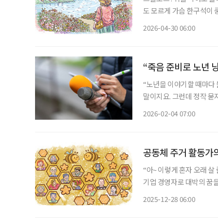
도 모르게 가슴 한구석이 
원도 춘천시 소양로, 미군 
2026-04-30 06:00
화
“죽음 준비로 노년 
“노년을 이야기할 때마다 늘
말이지요. 그런데 정작 묻지 않습니다.
차례 주고받는 과정에서 아
2026-02-04 07:00
본경제신문 기자로 30여 년
공동체 주거 활동가의
“아~ 이렇게 혼자 오래 살
기업 경영자로 대박의 꿈을
을 확장하고 성장의 기쁨을
2025-12-28 06:00
었다. 그러던 어느 날 가