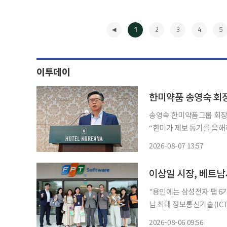
1
2
3
4
5
이투데이
한미약품 송영숙 회장
송영숙 한미약품그룹 회장
“한미가 제보 동기를 음
명과 내부통제 시스템 재건을 촉구했다. 김 씨는 7일 서울 
2026-08-07 13:57
열고 송 회장 일가에 대한
◀
이상일 시장, 베트남
"용인에는 삼성전자 팹 6기, SK하이
남 최대 정보통신기술(ICT
넓히러 나선 행보였다. 6일 이투데이 취재를 종합하면 이 시장은 5일 현지시간 다낭 제2소프
2026-08-06 09:56