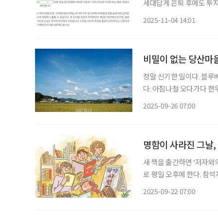
세대답게 은퇴 후에도 투자
며 경제의 흥망성쇠를 몸소
2025-11-04 14:01
비밀이 없는 당산마
정말 신기한 일이다. 블루
다. 아침나절 오다가다 한두
두들 대문을 활짝 열어놓고
2025-09-26 07:00
인해 마실 다니던 발길이 끊
명함이 사라진 그날,
새 책을 출간하면 ‘저자와의
로 평일 오후에 한다. 참석
답과 저자 사인회 시간이 
2025-09-22 07:00