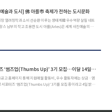
 하이테크·반도체 연구개발(R&D)센터를 찾아 응
예술과 도시] 佛 아를市 축제가 전하는 도시문화
시장 열려창작과 소비 선순환 이루는 생태계韓 우수역량 살릴 네트
명 남짓한 도시에서 열리는 아를 국제사진축제(Les Rencontres
7회를 맞으며 세계에서 가장 영향력 있는 사진예술
빗썸, 대학생 서포터즈 ‘썸즈업(Thumbs Up)’ 3기 모집…이달 14일까지
용공고 홈페이지 통해 지원매월 활동비, 우수 활동자에는 상금ㆍ앰
을 강화하는 대학생 홍보대사다. 이번 3기는 다음 달 4일 발대식을 시작으로 이전