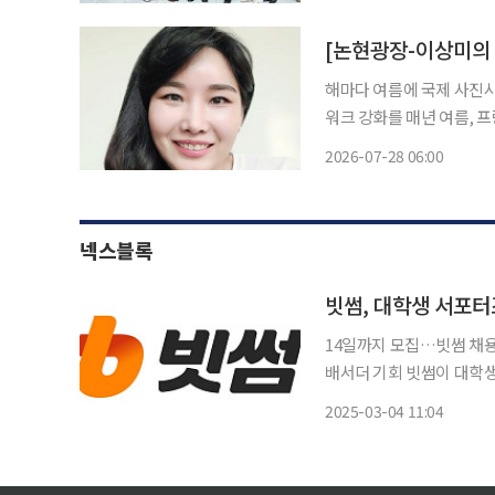
트웨어파크에 자리한 FPT
[논현광장-이상미의 
해마다 여름에 국제 사진
워크 강화를 매년 여름, 프랑스 남부의 작고 조용한 도시 아를(Arles)은 세계 사진예술의 중심
지로 변모한다. 인구 5만 
2026-07-28 06:00
d’Arles)는 올해로 5
넥스블록
14일까지 모집…빗썸 채
배서더 기회 빗썸이 대학생 서포터즈 ‘썸즈업(Thumbs Up)’ 3기를 모집 중이라고 4일 밝혔
다. 썸즈업은 빗썸의 브랜드 가치를 제고하고, 차별화된 아이디어를 통해 빗썸의 미래 경쟁력
2025-03-04 11:04