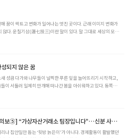
해 꿈이 싹트고 변화가 일어나는 멋진 곳이다. 근래 이미지 변화가
치 않다. 운칠기삼(運七技三)이란 말이 있다. 말 그대로 세상의 모든
기술이 3할을 차지한다는 7:3 법칙이다. 비근한 예로 고스톱을 쳐보
가 잘 들어오고 뒤집는 패가 잘 맞는 사람이다
완성되지 않은 꿈
새 성큼 다가와 나무들이 널찍한 푸른 잎을 늘어뜨리기 시작하고,
들이 서둘러 일제히 만개해 떠나간 봄을 아쉬워하고 있다. 동쪽으
은 농촌 마을을 가로질러 물뱀처럼 휘감아 도는 개울물이 돌돌 흘러
안개가 먼 산들 사이에 바닷물처럼 출렁이고, 우뚝 솟은 산봉
[시니어 투자사기 주의보⑤] “가상자산거래소 팀장입니다”…신분 사칭 ‘주의’
리나 집안일만 돕는 ‘뒷방 늙은이’가 아니다. 경제활동이 활발했던