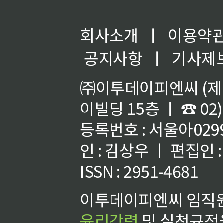
회사소개
ㅣ
이용약
공지사항
ㅣ
기사제
㈜이투데이피엔씨 (제호
이빌딩 15층 ㅣ ☎ 02)
등록번호 : 서울아02992
인 : 김상우 ㅣ 편집인
ISSN : 2951-4681
이투데이피엔씨 임직원
윤리강령
및 실천규정을