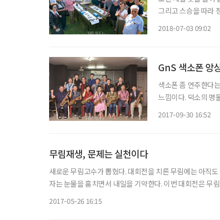
그리고 스승을 따라 정
한 번에 손발 착착 
2018-07-03 09:02
내는 향기는 깊고, 
GnS 색소폰 앙
색소폰 좀 연주한다는
느낌이다. 덕소의 명물
들이 조금씩 내비치는
2017-09-30 16:52
튜닝을 하는 몸짓이 
무림재생, 문제는 실천이다
새로운 무림고수가 뽑혔다. 대회전을 치른 무림에는 아직도 
자는 눈물을 훔치면서 내일을 기약한다. 이번 대회전은 무
다. 숨 돌릴 틈도 없이 
2017-05-26 16:15