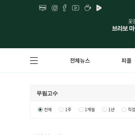
전체뉴스
피플
전체
1주
1개월
1년
직