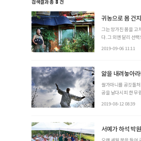
검색결과 총
8
건
귀농으로 몸 건지
그는 망가진 몸을 고
다. 그 외엔 달리 선
호박잎처럼 시들어가던
2019-09-06 11:11
이 아름답고 기묘한 
앎을 내려놓아라!
쌀가마니를 공깃돌처럼
공을 날다시피 한 무림
적 고수의 이름을 들
2019-08-12 08:39
고? 증인이 있었다. 
서예가 하석 박원
오랜 세월 붓을 들어 