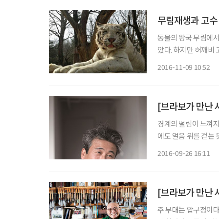
무림재생과 고수
동물의 왕국 무림에서
았다. 하지만 허깨비
한편에서는 “고수 선발대회를 하자
2016-11-09 10:52
다. 함량 미달과 체력
[브라보가 만난 사
경계의 떨림이 느껴지
에도 얼음 위를 걷는 
‘정신 사납다’고 표현하는 이 사람, 코디 최(최현주 崔玄
2016-09-26 16:11
[브라보가 만난 
주 무대는 압구정이다