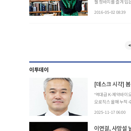
젤 청바지를 즐겨 입는
워할 이 남자의 직업은
2016-05-02 08:39
로 생각했나? 완벽한
이투데이
[데스크 시각] 
‘역대급 K-제약바이오 
오로직스 올해 누적 수주
대폭 상승’ 국내 제약바이오업계가 봄날의 햇살처럼 활짝 웃으며 훈풍을 맞이하고 있다. 전통
2025-11-17 06:00
의 강자와 신흥 강자,
이연걸, 사망설 