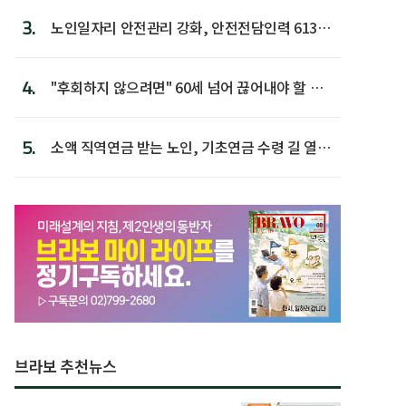
3.
노인일자리 안전관리 강화, 안전전담인력 613명
첫 배치
4.
"후회하지 않으려면" 60세 넘어 끊어내야 할 사
람 1위
5.
소액 직역연금 받는 노인, 기초연금 수령 길 열린
다
브라보 추천뉴스