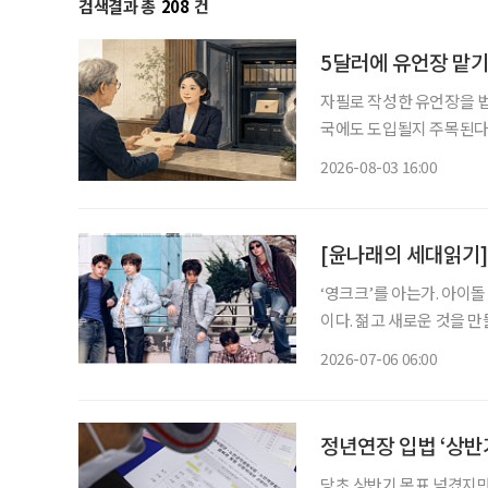
검색결과 총
208
건
5달러에 유언장 맡기
자필로 작성한 유언장을 법
국에도 도입될지 주목된다
있다. 한국에서도 자필 유
2026-08-03 16:00
일 국회도서관의 ‘미국의 
[윤나래의 세대읽기] 
‘영크크’를 아는가. 아이돌
이다. 젊고 새로운 것을 
를 가르는 말로 퍼졌다. 반
2026-07-06 06:00
정년연장 입법 ‘상반기
당초 상반기 목표 넘겼지만 