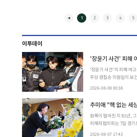
1
2
3
4
5
이투데이
'장윤기 사건' 피해
‘장윤기 사건’의 피해 여고생을
주당 권칠승 의원실이 보건
린 의사상자심의위원회에서 9급 의상자로 인
2026-08-08 00:38
타인의 생명이나 신체, 재
◀
추미애 "핵 없는 세
원폭이 떨어진 지 81년,
피해자협의회는 7일 경기도
생자를 추모하며 피해자와 후손의 아픔을 되새
2026-08-07 17:43