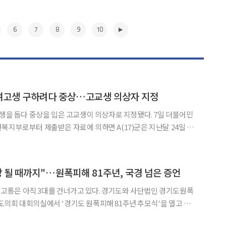
6
7
8
9
10
 여고생 구하려다 중상…고교생 의상자 지정
 돕다 중상을 입은 고교생이 의상자로 지정됐다. 7일 더불어민
복지부로부터 제출받은 자료에 의하면 A(17)군은 지난달 24일 열
정됐다. 의상자란 직무와 관계없이 위험에 처한
산을 구하기 위해 구조 행위를 하다 죽거나 다친 사람을
▶
상 될 때까지"…원폭피해 81주년, 국경 넘은 증언
 그 고통은 아직 3대를 건너가고 있다. 경기도와 사단법인 경기도원폭
의회 대회의실에서 '경기도 원폭피해 81주년 추모식'을 열고 희
겼다. 추모식에는 추미애 경기도지사와 남종섭