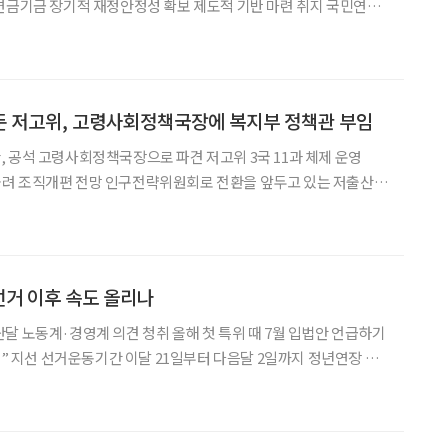
금기금 장기적 재정안정성 확보 제도적 기반 마련 취지 국민연금
산·고령화 등 인구구조 변화의 영향을 고려하도록 하는 내용의 국
민연금법 개정안이 발의됐다. 10일 국회에 따르면 국회 보건복지위원회 소속 백혜
둔 저고위, 고령사회정책국장에 복지부 정책관 부임
 공석 고령사회정책국장으로 파견 저고위 3국 11과 체제 운영
위원회로 전환을 앞두고 있는 저출산·
 공석이었던 고령사회정책국장 자리를 채우며 조직 정비에 나서
원회 체제로 개편이 예정된 만큼 정책 기능과 조직 재편에도 속도가
선거 이후 속도 올리나
달 노동계·경영계 의견 청취 올해 첫 특위 때 7월 입법안 언급하기
 지선 선거운동기간 이달 21일부터 다음달 2일까지 정년연장 입
 이후에야 본격 속도를 낼 전망이다. 선거 국면이 본격화되면서 국회
않은 데다, 노동계와 경영계 간 입장 차가