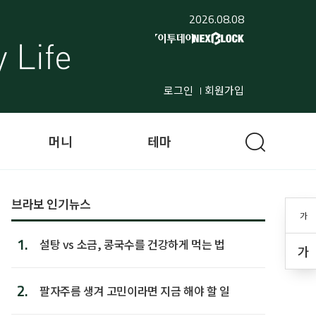
2026.08.08
로그인
회원가입
머니
테마
브라보 인기뉴스
가
1.
설탕 vs 소금, 콩국수를 건강하게 먹는 법
가
2.
팔자주름 생겨 고민이라면 지금 해야 할 일