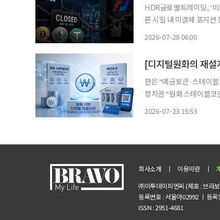
HDR글로벌트레이딩, ‘비트
른 시일 내 미결제 포지션 
적 개발” 주장 비트멕스(BitMEX)가 문을 닫으며 역사의 뒤안길로 사라진다. 미국 CNBC는
2026-07-28 06:00
한은 “예금토큰·스테이블
정치권 “원화 스테이블코
자산·상환권이 핵심 쟁점…디지털 원화
2026-07-23 15:53
둘러싼 논의가 본격화하고
스테이블
회사소개
ㅣ
이용약관
ㅣ
㈜이투데이피엔씨 (제호 : 브라보 마
등록번호 : 서울아02992 ㅣ 등록일자
ISSN : 2951-4681