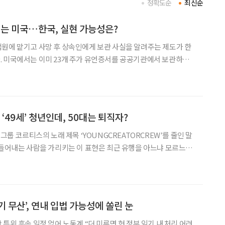
정확도순
최신순
는 미국…한국, 실현 가능성은?
원에 맡기고 사망 후 상속인에게 보관 사실을 알려주는 제도가 한
. 미국에서는 이미 23개 주가 유언증서를 공공기관에서 보관하고
언의 분실과 위조를 방지하기 위한 법안이 다시 국회에 제출됐다. 3
유언증서 공적 보관 관련 입법례’에 따르면 미국에서는
‘49세’ 청년인데, 50대는 퇴직자?
 그룹 코르티스의 노래 제목 ‘YOUNGCREATORCREW’를 줄인 말
만들어내는 사람을 가리키는 이 표현은 최근 유행을 아느냐 모르느냐
대편에는 ‘늙크크’와 ‘올크크’가 생겼다. 최신 밈을 따라가지 못하면
나이와 상관없이 그쪽에 줄을 서야 한다. 40대를 향한 말은 조금
 무산’, 연내 입법 가능성에 쏠린 눈
특위 후속 일정 없어 노동계 “더 미루면 현 정부 임기 내 처리 어려