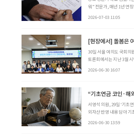
워” 전문가, 매년 1년 연장 등 소득공백
던 상반기를 넘기면서 연내
2026-07-03 11:05
이뤄지지 않으면 현 정부 
[현장에서] 돌봄은 
30일 서울 여의도 국회의
토론회에서는 지난 3월 
하고 제도 개선 방향을 논의했다. 초고령사회에 대응해 통합돌봄 정책이 
2026-06-30 16:07
여성 노인과 여성 돌봄노
“기초연금 코인·해외
서영석 의원, 29일 ‘기
외자산 반영 내용 담아 기초연금 소득인정액 산정 범위에 가상자산과 해외자산도 포함하는
내용을 담은 법안이 발의
2026-06-30 13:59