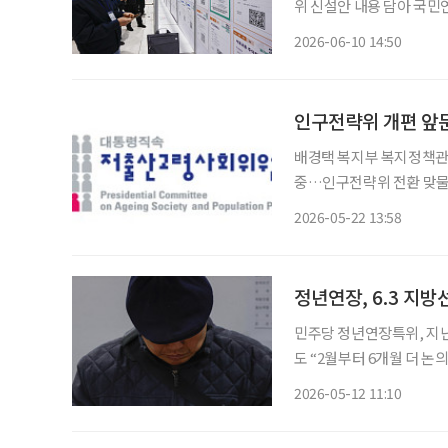
위 신설안 내용 담아 국민연
기금이 투자 과정에서 저출
2026-06-10 14:50
인구전략위 개편 앞
배경택 복지부 복지정책관,
중…인구전략위 전환 맞물려 조직개편 전망 인구전략
고령사회위원회(저고위)가
2026-05-22 13:58
고 있다. 향후 인구전략위
붙을
정년연장, 6.3 지방
민주당 정년연장특위, 지난
도 “2월부터 6개월 더 논의”
법 논의가 6·3 지방선거
2026-05-12 11:10
내 공개 일정 조율이 쉽지 