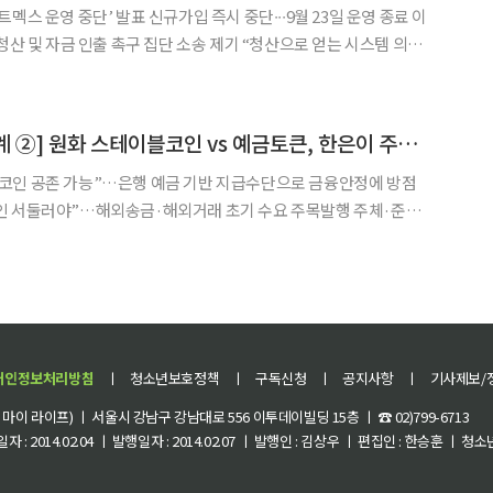
멕스 운영 중단’ 발표 신규가입 즉시 중단∙∙∙9월 23일 운영 종료 이
청산 및 자금 인출 촉구 집단 소송 제기 “청산으로 얻는 시스템 의도
23일(현지시각) 비트멕스가 운영을 중단한다고 발표했다. 보도
[디지털원화의 재설계 ②] 원화 스테이블코인 vs 예금토큰, 한은이 주목한 ‘은행 모델’은
코인 공존 가능”…은행 예금 기반 지급수단으로 금융안정에 방점
인 서둘러야”…해외송금·해외거래 초기 수요 주목발행 주체·준비
 인프라 역할 분담 과제 원화 기반 디지털 지급수단을
 있다. 한쪽에서는 달러 스테이블코인 확산에 대응하기 위해 원화
개인정보처리방침
ㅣ
청소년보호정책
ㅣ
구독신청
ㅣ
공지사항
ㅣ
기사제보/
이 라이프) ㅣ 서울시 강남구 강남대로 556 이투데이빌딩 15층 ㅣ ☎ 02)799-6713
 : 2014.02.04 ㅣ 발행일자 : 2014.02.07 ㅣ 발행인 : 김상우 ㅣ 편집인 : 한승훈 ㅣ