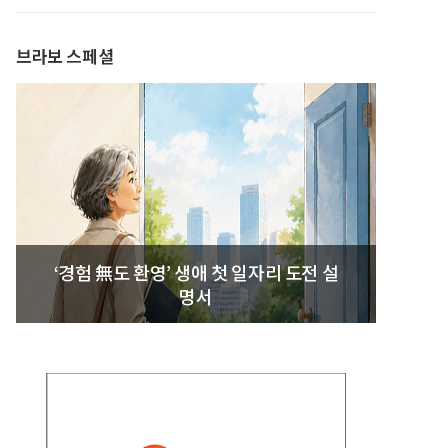
발간
브라보 스페셜
‘경험 無도 환영’ 생애 첫 일자리 도전 설
명서