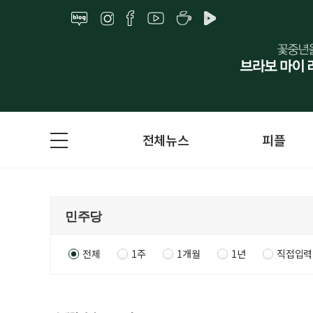
전체뉴스
피플
전체
1주
1개월
1년
직접입력