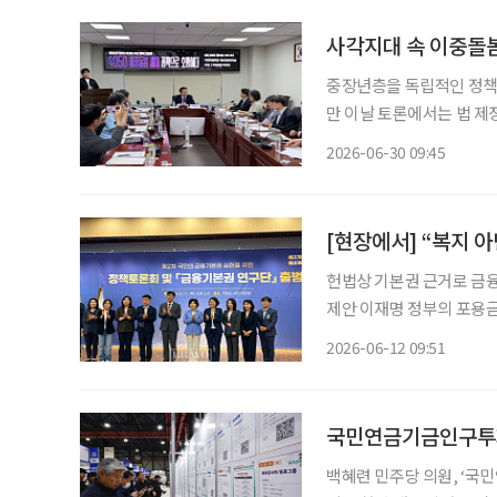
사각지대 속 이중돌봄
중장년층을 독립적인 정책 
만 이날 토론에서는 법 제
확장에 그쳐서는 안 된다는
2026-06-30 09:45
헌법상 기본권 근거로 금융 접근권 보장 강조 채무조정
제안 이재명 정부의 포용금융 기조 속에서 금융기본권 제도화 논의가 탄력을 받을지 주목된
다. 김은경 신용회복위원회 위원장 겸 서민금융진흥원장은 11일 국회도서관 대강당에서 열
2026-06-12 09:51
린 ‘제2차 국민의 금융기
국민연금기금인구투자
백혜련 민주당 의원, ‘