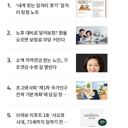
1.
‘내게 맞는 일자리 찾기’ 일자
리 탐험 노트
2.
노후 대비로 달러보험? 환율
오르면 보험료 부담 커진다
3.
소액 직역연금 받는 노인, 기
초연금 수령 길 열린다
4.
초고령사회 ‘제1차 국가인구
전략 기본계획’에 담길 정책
은
5.
브라보 리포트 1호 ‘사오정
시대, 73세까지 일하기 전략’