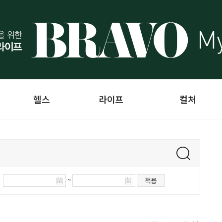
헬스
라이프
컬처
~
적용