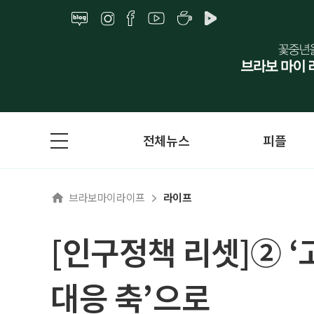
전체뉴스
피플
브라보마이라이프
라이프
[인구정책 리셋]② 
대응 축’으로