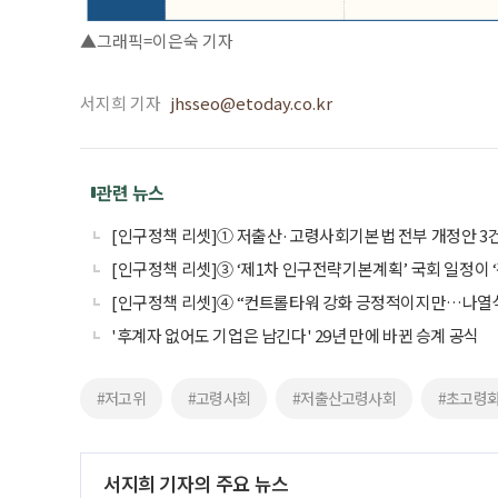
▲그래픽=이은숙 기자
서지희 기자
jhsseo@etoday.co.kr
관련 뉴스
[인구정책 리셋]① 저출산·고령사회기본법 전부 개정안 
[인구정책 리셋]③ ‘제1차 인구전략기본계획’ 국회 일정이 ‘
[인구정책 리셋]④ “컨트롤타워 강화 긍정적이지만…나열식
'후계자 없어도 기업은 남긴다' 29년 만에 바뀐 승계 공식
#저고위
#고령사회
#저출산고령사회
#초고령
서지희 기자의 주요 뉴스