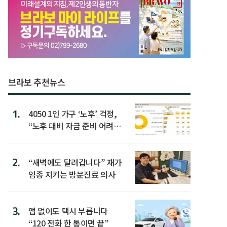
브라보 추천뉴스
1.
4050 1인 가구 ‘노후’ 걱정,
“노후 대비 자금 준비 어려
워”
2.
“새벽에도 달려갑니다” 재가
임종 지키는 방문진료 의사
3.
앱 없이도 택시 부릅니다
“120 전화 한 통이면 끝”