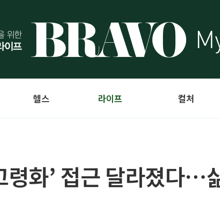
헬스
라이프
컬처
‘고령화’ 접근 달라졌다…