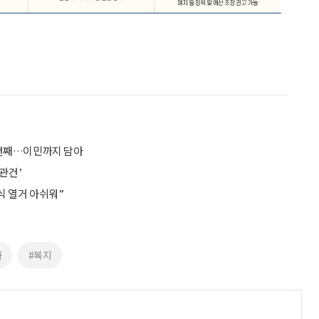
3건째…이민까지 담아
관건’
 열거 아쉬워”
화
#복지