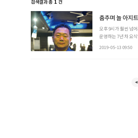
검색결과 총
1
건
춤추며 놀 아지
오후 9시가 훨씬 넘어
운영하는 7년 차 요식
담고 왔다며 사진을 보여준다. “춤을 알기 전에는 등산에 빠져 네
2019-05-13 09:50
살았어요. 매주 토요