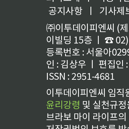
공지사항
ㅣ
기사제
㈜이투데이피엔씨 (제호
이빌딩 15층 ㅣ ☎ 02)
등록번호 : 서울아02992
인 : 김상우 ㅣ 편집인
ISSN : 2951-4681
이투데이피엔씨 임직원
윤리강령
및 실천규정을
브라보 마이 라이프의
저작권법의 보호를 받