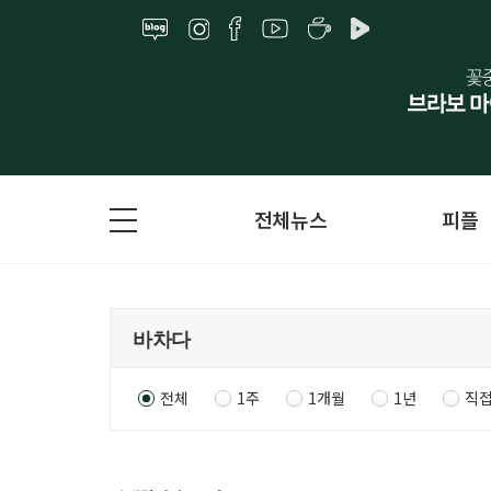
전체뉴스
피플
전체
1주
1개월
1년
직