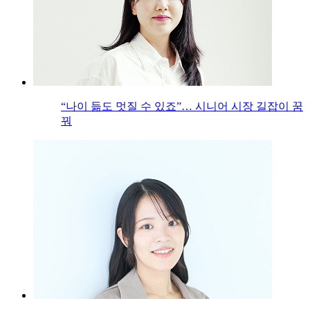
“나이 듦도 멋질 수 있죠”… 시니어 시장 길잡이 꿈
꿔