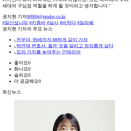
세대의 구심점 역할을 하게 될 것이라고 생각합니다.”
권지현 기자
9090ji@etoday.co.kr
#일산보니따
#키좀바
#살사
#바차다
#일라페
권지현 기자의 주요 뉴스
⌞
전우야, 99세까지 88하게 같이 가자
⌞
박연재 변호사, 옳은 것을 알리고 정의롭게 살다
⌞
집의 가치를 높여주는 인테리어
좋아요
0
화나요
0
슬퍼요
0
더 궁금해요
0
최신뉴스