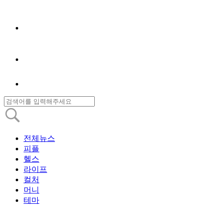
전체뉴스
피플
헬스
라이프
컬처
머니
테마