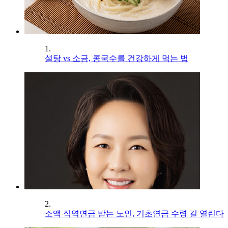
1.
설탕 vs 소금, 콩국수를 건강하게 먹는 법
2.
소액 직역연금 받는 노인, 기초연금 수령 길 열린다