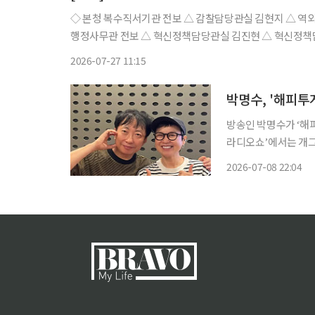
◇ 본청 복수직서기관 전보 △ 감찰담당관실 김현지 △ 역외정보
행정사무관 전보 △ 혁신정책담당관실 김진현 △ 혁신정
김종의 △ 심사1담당관실 남상균 △ 심사2담당관실 손유나
2026-07-27 11:15
박명수, '해피투
방송인 박명수가 ‘해피투게더’의 귀환에
라디오쇼’에서는 개그계
수는 과거 박미선과 M
2026-07-08 22:04