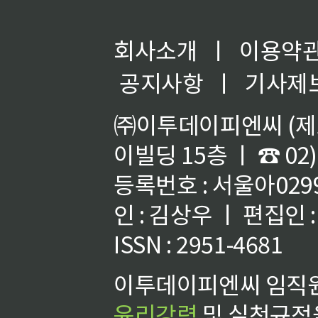
회사소개
ㅣ
이용약
공지사항
ㅣ
기사제
㈜이투데이피엔씨 (제호
이빌딩 15층 ㅣ ☎ 02)
등록번호 : 서울아02992
인 : 김상우 ㅣ 편집인
ISSN : 2951-4681
이투데이피엔씨 임직원
윤리강령
및 실천규정을