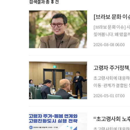
검색결과 총
8
건
[브라보 문화 이
[브라보 문화 이슈] 
짚어봅니다. 왜 떴을까? 유방암 투병을 겪고 지난해 방송에 복귀한 개그우먼 박미선이 더욱
단단해진 모습으로 대
2026-08-08 06:00
널에 출연한 그는 방
고령자 주거정책,
초고령사회에 대응하기
이동·관계가 결합된 
과 지역에서 계속 살
2026-05-01 07:00
“초고령사회 노후
초고령사회에 대응하기