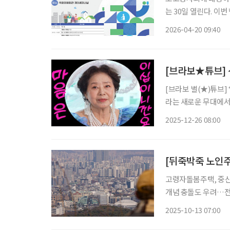
는 30일 열린다. 이
시 실행 전략’을 주
2026-04-20 09:40
승 국회의원실, 주관
[브라보★튜브] 
[브라보 별(★)튜브]
라는 새로운 무대에서
비’로 사랑받는 이유
2025-12-26 08:00
움으로 확장할 수 있는
고령자돌봄주택, 중산층 겨냥
개념 충돌도 우려…전문가들 “용어 적
형 주택 도입 특별법
2025-10-13 07:00
울 수 있다는 지적이