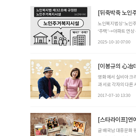
[뒤죽박죽 노인
노인복지법상 ‘노인주
‘주택’→아파트 연상·
인시설’ 등 법적 용어 재정립 필요
2025-10-10 07:00
복지주택’이란 법적 
영화 에서 실비아 크
과 서로 각자의 다른
다면 또 다른 사랑을 
2017-07-10 13:30
하!
[스타라이프]연
글 배국남 대중문화 평론가 knbae24