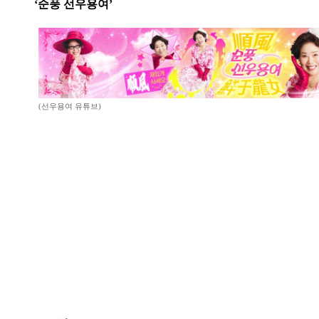
‘순풍 선우용여’
(선우용여 유튜브)