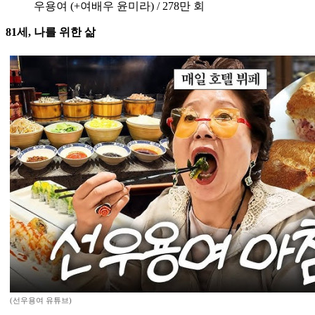
우용여 (+여배우 윤미라) / 278만 회
81세, 나를 위한 삶
(선우용여 유튜브)