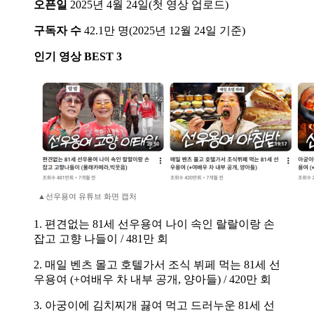
오픈일
2025년 4월 24일(첫 영상 업로드)
구독자 수
42.1만 명(2025년 12월 24일 기준)
인기 영상 BEST 3
▲선우용여 유튜브 화면 캡처
1. 편견없는 81세 선우용여 나이 속인 랄랄이랑 손
잡고 고향 나들이 / 481만 회
2. 매일 벤츠 몰고 호텔가서 조식 뷔페 먹는 81세 선
우용여 (+여배우 차 내부 공개, 양아들) / 420만 회
3. 아궁이에 김치찌개 끓여 먹고 드러누운 81세 선