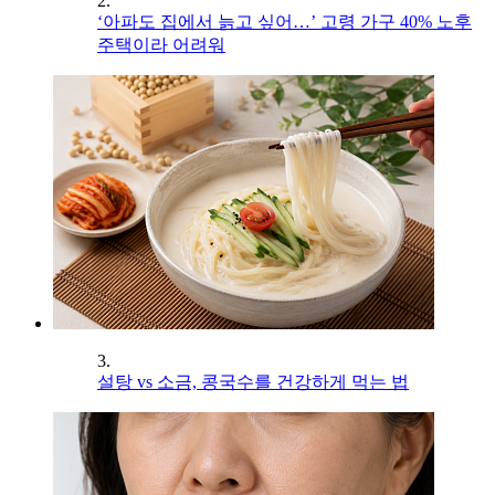
2.
‘아파도 집에서 늙고 싶어…’ 고령 가구 40% 노후
주택이라 어려워
3.
설탕 vs 소금, 콩국수를 건강하게 먹는 법