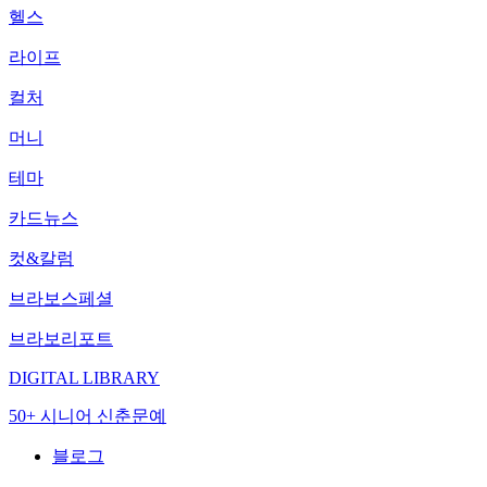
헬스
라이프
컬처
머니
테마
카드뉴스
컷&칼럼
브라보스페셜
브라보리포트
DIGITAL LIBRARY
50+ 시니어 신춘문예
블로그