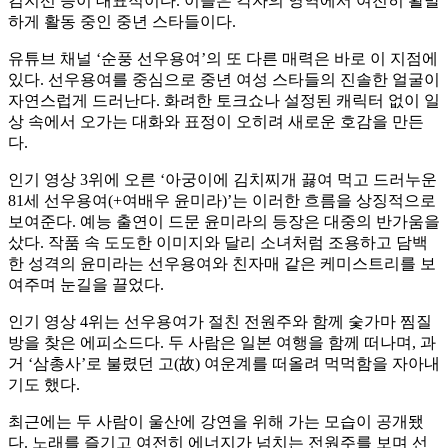
김지선 등이 대표적이다. 이들은 각자의 영역에서 여전히 활발
하게 활동 중인 중년 스타들이다.
유튜브 채널 ‘순풍 선우용여’의 또 다른 매력은 바로 이 지점에
있다. 선우용여를 중심으로 중년 여성 스타들의 진솔한 얼굴이
자연스럽게 드러난다. 화려한 토크쇼나 설정된 캐릭터 없이 일
상 속에서 오가는 대화와 표정이 오히려 새로운 호감을 만든
다.
인기 영상 3위에 오른 ‘아궁이에 김치찌개 끓여 먹고 드러누운
81세 선우용여(+여배우 윤미라)’는 이러한 흐름을 상징적으로
보여준다. 예능 출연이 드문 윤미라의 등장은 대중의 반가움을
샀다. 작품 속 도도한 이미지와 달리 소녀처럼 조용하고 담백
한 성격의 윤미라는 선우용여와 친자매 같은 케미스트리를 보
여주며 눈길을 끌었다.
인기 영상 4위는 선우용여가 절친 전원주와 함께 숯가마 찜질
방을 찾은 에피소드다. 두 사람은 일본 여행을 함께 떠나며, 과
거 ‘삼총사’로 불렸던 고(故) 여운계를 떠올려 먹먹함을 자아내
기도 했다.
최근에는 두 사람이 울산에 강연을 위해 가는 모습이 공개됐
다. 노래를 즐기고 여전히 에너지가 넘치는 전원주를 보며 선