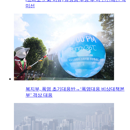
미선
복지부, 폭염 초기대응반→‘폭염대응 비상대책본
부’ 격상 대응