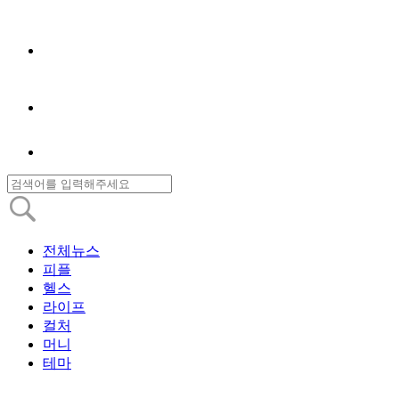
전체뉴스
피플
헬스
라이프
컬처
머니
테마