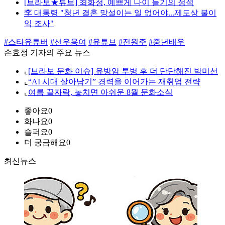
[브라보★튜브] 최화정, 예쁘게 나이 들기의 정석
李 대통령 "청년 결혼 망설이는 일 없어야...제도상 불이
익 조사"
#스타유튜버
#선우용여
#유튜브
#전원주
#중년배우
손효정 기자의 주요 뉴스
⌞
[브라보 문화 이슈] 유방암 투병 후 더 단단해진 박미선
⌞
“AI 시대 살아남기” 경력을 이어가는 재취업 전략
⌞
여름 끝자락, 놓치면 아쉬운 8월 문화소식
좋아요
0
화나요
0
슬퍼요
0
더 궁금해요
0
최신뉴스