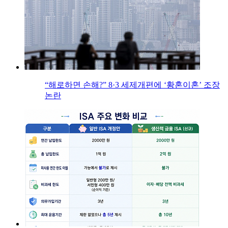
“해로하면 손해?” 8·3 세제개편에 ‘황혼이혼’ 조장
논란