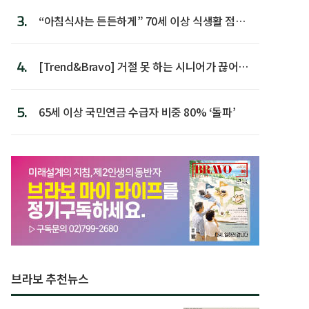
3.
“아침식사는 든든하게” 70세 이상 식생활 점수
가장 높아
4.
[Trend&Bravo] 거절 못 하는 시니어가 끊어야
할 행동 5
5.
65세 이상 국민연금 수급자 비중 80% ‘돌파’
브라보 추천뉴스