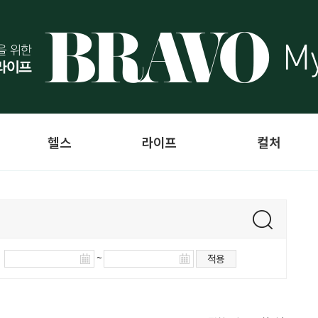
헬스
라이프
컬처
~
적용