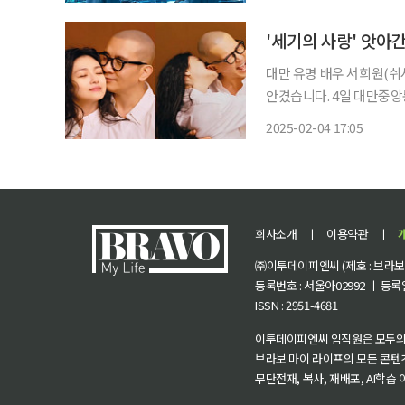
가 쪼그라들었고, 양성된 
'세기의 사랑' 앗아
대만 유명 배우 서희원(쉬
안겼습니다. 4일 대만중앙통신 등 현지 매체들을 종합하면 서희원은 일본 여행 중 독감으로
인한 폐렴으로 2일 사망했습니다. 서희원은 1994년부터 2003년까지 
2025-02-04 17:05
와 ASOS라는 그룹 활동으
회사소개
ㅣ
이용약관
ㅣ
㈜이투데이피엔씨 (제호 : 브라보 마
등록번호 : 서울아02992 ㅣ 등록일자
ISSN : 2951-4681
이투데이피엔씨 임직원은 모두의
브라보 마이 라이프의 모든 콘텐
무단전재, 복사, 재배포, AI학습