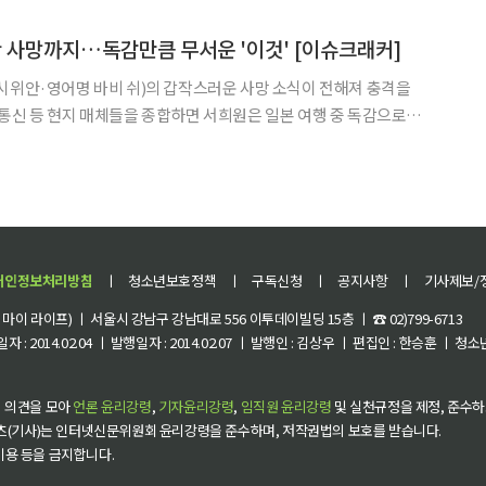
인재들은 더 나은 조건을 제시하는 해외 기
간 사망까지…독감만큼 무서운 '이것' [이슈크래커]
시위안·영어명 바비 쉬)의 갑작스러운 사망 소식이 전해져 충격을
여동생 서희제(쉬시디)
로 이름을 알렸습니다. 2001년엔 대만판 드라마 '
개인정보처리방침
ㅣ
청소년보호정책
ㅣ
구독신청
ㅣ
공지사항
ㅣ
기사제보/
이 라이프) ㅣ 서울시 강남구 강남대로 556 이투데이빌딩 15층 ㅣ ☎ 02)799-6713
 : 2014.02.04 ㅣ 발행일자 : 2014.02.07 ㅣ 발행인 : 김상우 ㅣ 편집인 : 한승훈 ㅣ
 의견을 모아
언론 윤리강령
,
기자윤리강령
,
임직원 윤리강령
및 실천규정을 제정, 준수하
츠(기사)는 인터넷신문위원회 윤리강령을 준수하며, 저작권법의 보호를 받습니다.
 이용 등을 금지합니다.