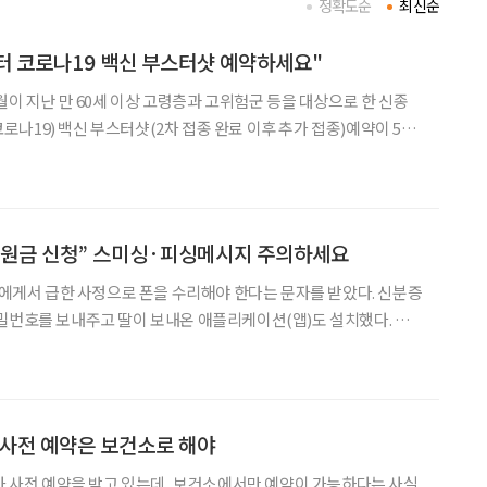
정확도순
최신순
부터 코로나19 백신 부스터샷 예약하세요"
월이 지난 만 60세 이상 고령층과 고위험군 등을 대상으로 한 신종
나19) 백신 부스터샷(2차 접종 완료 이후 추가 접종)예약이 5일
이상 혹은 노인시설 거주자가 우선 대상이다. 실제 접종은 25일
서 진행될 계획이다. 부스터샷의 경우 초
지원금 신청” 스미싱·피싱메시지 주의하세요
 딸에게서 급한 사정으로 폰을 수리해야 한다는 문자를 받았다. 신분증
밀번호를 보내주고 딸이 보내온 애플리케이션(앱)도 설치했다. 그
 발송인은 메신저피싱 가해자였고, A 씨의 증권 계좌에서 보유 중인
로 3000만 원가량의 대출이 실행되는 등 금전적 피해
 사전 예약은 보건소로 해야
종자 사전 예약을 받고 있는데, 보건소에서만 예약이 가능하다는 사실