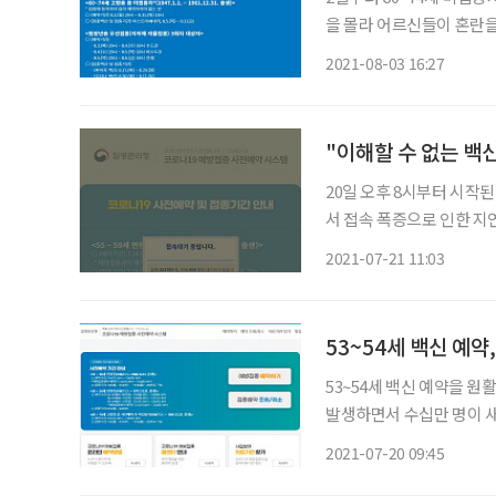
을 몰라 어르신들이 혼란을 겪고 있는 것으로
단)은 2일 60∼74세 
2021-08-03 16:27
분들을 대상으로 아스트라
"이해할 수 없는 백
20일 오후 8시부터 시작된
서 접속 폭증으로 인한 지
류는 여전했다. 20일 오후 8시부터 예약자가 몰리며 접속대기자가 순식간에 수천명에서 수만
2021-07-21 11:03
명으로 바뀌었다. 8시에
53~54세 백신 예약
53~54세 백신 예약을 
발생하면서 수십만 명이 새
되지 않고 있다. 지난 12일과 14일 55~59세 백신 사전예약 당시 한꺼번에 이용자가 접속하며
2021-07-20 09:45
수 시간 동안 사이트가 멈