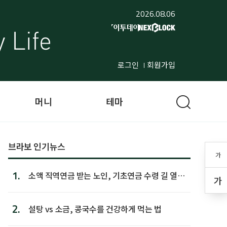
2026.08.06
로그인
회원가입
머니
테마
브라보 인기뉴스
가
1.
소액 직역연금 받는 노인, 기초연금 수령 길 열린
가
다
2.
설탕 vs 소금, 콩국수를 건강하게 먹는 법