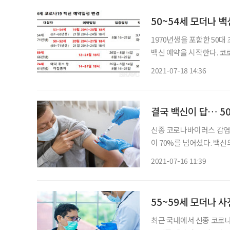
50~54세 모더나 백
1970년생을 포함한 50
백신 예약을 시작한다. 코로나19 예방접종 대응 추진단(추진단)에 따르면 50~54세에 해당하
는 1967년부터 1971년
2021-07-18 14:36
한다. 53~54세에 해당
결국 백신이 답… 5
신종 코로나바이러스 감염증
이 70%를 넘어섰다. 백
상황이다. 지난 12일 0시부터 시작된 만 55~59세를 대상으로 한 코로나19 백신 접종 사전 예
2021-07-16 11:39
약이 첫날 중단됐다. 코로
55~59세 모더나 
최근 국내에서 신종 코로나