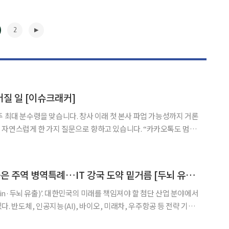
2
질 일 [이슈크래커]
주 최대 분수령을 맞습니다. 창사 이래 첫 본사 파업 가능성까지 거론
자연스럽게 한 가지 질문으로 향하고 있습니다. “카카오톡도 멈추
2차 조정 절차를 진행합니다. 앞서 노사는 18일 1차 조정에
▶
네카오·넥슨 키운 숨은 주역 병역특례…IT 강국 도약 밑거름 [두뇌 유출 下]
rain·두뇌 유출)’. 대한민국의 미래를 책임져야 할 첨단 산업 분야에서
. 반도체, 인공지능(AI), 바이오, 미래차, 우주항공 등 전략 기술
 중이다. 최상위권 학생들의 의대 쏠림 현상으로 이공계 두뇌 자체