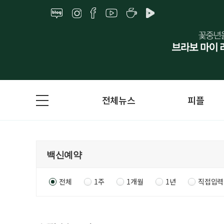
전체뉴스
피플
전체
1주
1개월
1년
직접입력