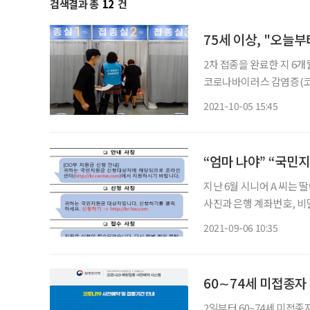
검색결과 총
12
건
75세 이상, "오늘
2차 접종을 완료한 지 6개
코로나바이러스 감염증(코로
오후 8시부터 시작된다. 75세 
2021-10-05 15:45
부터 전국 위탁의료기관에
“엄마 나야” “국민
지난 6월 시니어 A 씨는
사진과 은행 계좌번호, 비
러나 딸인 줄 알았던 문자
2021-09-06 10:35
주식이 매도되고 이를 담보
60∼74세 미접종자
2일부터 60~74세 미접