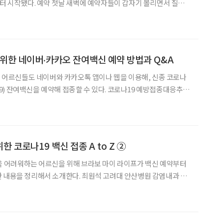
부터 시작됐다. 예약 첫날 새벽에 예약자들이 갑자기 몰리면서 질병
 예방접종을 향한 국민들의 욕구가 급증하고 있다. 12일 0시
접종 사전예약 시스템을 통해 만 55~59세(196
 위한 네이버‧카카오 잔여백신 예약 방법과 Q&A
미만 어르신들도 네이버와 카카오톡 앱이나 웹을 이용해, 신종 코로나
을 예약해 접종할 수 있다. 코로나19 예방접종대응추진
 네이버와 카카오톡 앱과 웹을 이용해 잔여백신을 예약할 수 있으며,
부족한 점을 보완한 뒤 6월 9일부터 정식으로 운영할
한 코로나19 백신 접종 A to Z ②
을 어려워하는 어르신을 위해 브라보 마이 라이프가 백신 예약부터
 내용을 정리해서 소개한다. 최원석 고려대 안산병원 감염내과 교
예방의학과 교수, 이재현 연세대 알레르기내과 교수 등 관련 전문가
와 질병관리청 관계자들이 참여해 작성된 자료를 토대로 구성했다. *‘60-74세