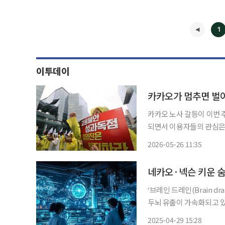
1
이투데이
카카오가 멈추면 벌어
카카오 노사 갈등이 이번 
되면서 이용자들의 관심은 
는 것 아니냐”는 겁니다. 전국화학섬유식품산업노동조합 카카오지회는 27일 오후 3시 경기
2026-05-26 11:35
지방노동위원회에서 사측과 
◀
‘브레인 드레인(Brain d
두뇌 유출이 가속화되고 있다
산업들은 인재 부족에 신음
2025-04-29 15:28