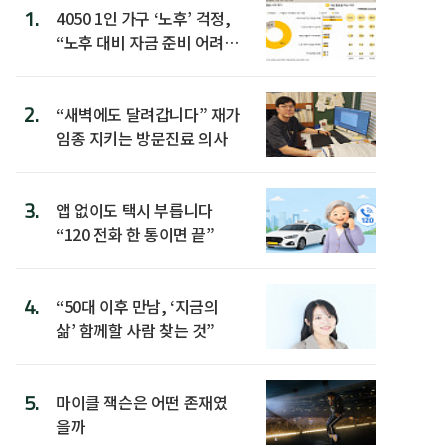
1.
4050 1인 가구 ‘노후’ 걱정,
“노후 대비 자금 준비 어려
워”
2.
“새벽에도 달려갑니다” 재가
임종 지키는 방문진료 의사
3.
앱 없이도 택시 부릅니다
“120 전화 한 통이면 끝”
4.
“50대 이후 만남, ‘지금의
삶’ 함께할 사람 찾는 것”
5.
마이클 잭슨은 어떤 존재였
을까