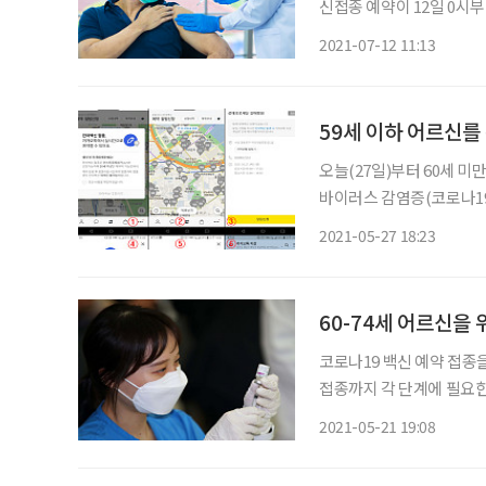
신접종 예약이 12일 0시
관리청 사이트가 마비될 정도로
2021-07-12 11:13
부터 질병관리청 코로나 예방
59세 이하 어르신를
오늘(27일)부터 60세 
바이러스 감염증(코로나19) 잔여백신
단은 27일 오후 1시부터
2021-05-27 18:23
당분간 시범적으로 운영해 
60-74세 어르신을 위
코로나19 백신 예약 접종
접종까지 각 단계에 필요한
수와 정재훈 가천대 의대 
2021-05-21 19:08