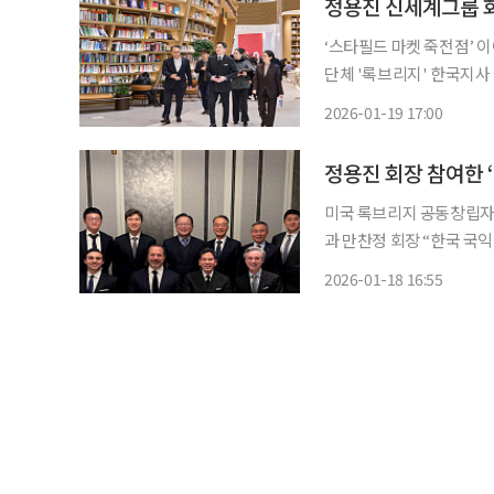
‘스타필드 마켓 죽전점’ 
단체 '록브리지' 한국지사 설립, 美 창립자 만
현장 경영과 글로벌 네트워
2026-01-19 17:00
미국 록브리지 공동창립자, 
과 만찬정 회장 “한국 국익에도 도움 되길” J.D.밴스 
리지네트워크를 공동 창립한
2026-01-18 16:55
한해 정용진 신세계그룹 