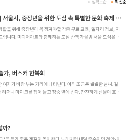
정확도순
최신순
[중장년 필독 정보통] 서울시, 중장년을 위한 도심 속 특별한 문화 축제 추천
생활을 위해 중장년이 꼭 챙겨야할 각종 무료 교육, 일자리 정보, 지
책 가을밤 서울 도심은 미
부터 12월 19일까지 세종문화회관 외벽(아뜰리에 광화), 광화문 해
미디어캔버스 3곳에서 매일 밤 화려한
술가, 버스커 한복희
 여자가 바람 부는 거리에 나타난다. 아직 조금은 쌀쌀한 날씨. 길
거리더니 마이크를 집어 들고 청중 앞에 선다. 잔잔하게 선율이 흐르
소리가 터져 안기다 마음속에 녹아든다. 바삐 가던 이의 속도가 느려
 귀 기울인다. 그녀의 마법에 하나, 둘 빠져들더니 멈
볼까?
딩'을 듣기 좋은 계절이 돌아왔다. 노래처럼 내달 중순이면 천안·아