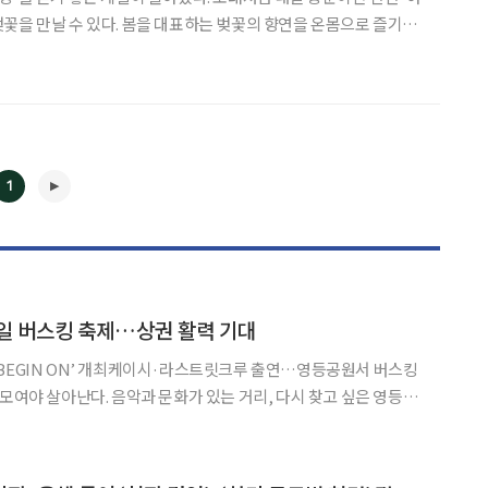
꽃을 만날 수 있다. 봄을 대표하는 벚꽃의 향연을 온몸으로 즐기려
 눈을 돌려보자. '버스커버스커' 벚꽃엔딩의 배경이 된 북일고는
있다. 노래가 인기를 끌면서 북일고 벚꽃축제는 전국적인 벚꽃맞
1
◀
▶
일 버스킹 축제…상권 활력 기대
BEGIN ON’ 개최케이시·라스트릿크루 출연…영등공원서 버스킹
이 오는 20일 오후 6시부터 10시까지 영등공원과 영등상권