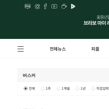
전체뉴스
피플
전체
1주
1개월
1년
직접입력