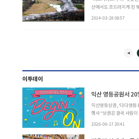
산에서도 흐드러지게 핀 벚
면 천안 북일고 벚꽃축제에
2014-03-28 08:57
해마다 벚꽃축제를 열고 
이투데이
익산 영등공원서 20
익산영등상권, ‘다다영등 
행사 “상권은 결국 사람이 모여야 살아난다. 음악과 문화가 있는 거리, 다시 찾고 싶은 영등상
권을 만들겠습니다.” 익산 영등상권이 음악과 문화로 다시 활기를 켠다. 익산영등상권상인회
2026-06-17 20:41
와 익산시상권활성화사업단