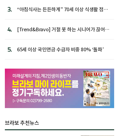
3.
“아침식사는 든든하게” 70세 이상 식생활 점수
가장 높아
4.
[Trend&Bravo] 거절 못 하는 시니어가 끊어야
할 행동 5
5.
65세 이상 국민연금 수급자 비중 80% ‘돌파’
브라보 추천뉴스