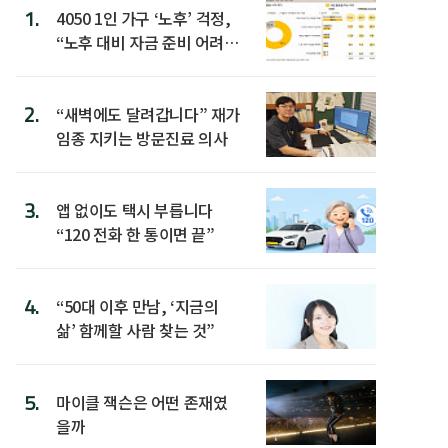
1.
4050 1인 가구 ‘노후’ 걱정,
“노후 대비 자금 준비 어려
워”
2.
“새벽에도 달려갑니다” 재가
임종 지키는 방문진료 의사
3.
앱 없이도 택시 부릅니다
“120 전화 한 통이면 끝”
4.
“50대 이후 만남, ‘지금의
삶’ 함께할 사람 찾는 것”
5.
마이클 잭슨은 어떤 존재였
을까