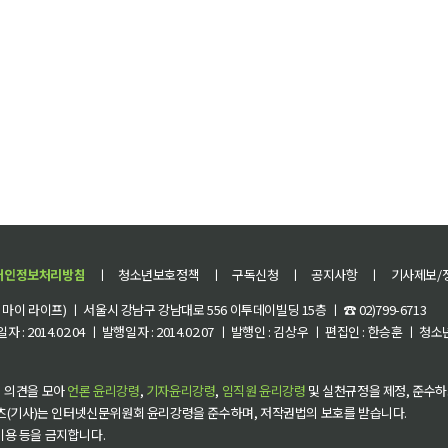
개인정보처리방침
ㅣ
청소년보호정책
ㅣ
구독신청
ㅣ
공지사항
ㅣ
기사제보/
이 라이프) ㅣ 서울시 강남구 강남대로 556 이투데이빌딩 15층 ㅣ ☎ 02)799-6713
 : 2014.02.04 ㅣ 발행일자 : 2014.02.07 ㅣ 발행인 : 김상우 ㅣ 편집인 : 한승훈 ㅣ
 의견을 모아
언론 윤리강령
,
기자윤리강령
,
임직원 윤리강령
및 실천규정을 제정, 준수하
츠(기사)는 인터넷신문위원회 윤리강령을 준수하며, 저작권법의 보호를 받습니다.
 이용 등을 금지합니다.