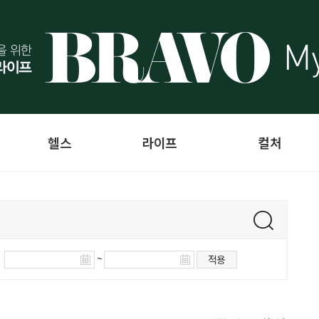
헬스
라이프
컬처
~
적용