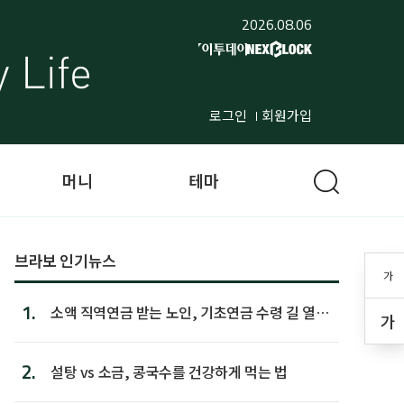
2026.08.06
로그인
회원가입
머니
테마
브라보 인기뉴스
가
1.
소액 직역연금 받는 노인, 기초연금 수령 길 열린
가
다
2.
설탕 vs 소금, 콩국수를 건강하게 먹는 법