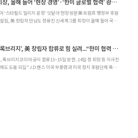
정용진 신세계그룹 회장, 올해 들어 ‘현장 경영’·‘한미 글로벌 협력’ 광폭 행보
이어 ‘스타필드 빌리지 운정’ 잇달아 현장 방문美 트럼프 행정부 후원
남도 정용진 신세계그룹 회장이 올해 들어 국내
크 확대 등 광폭 행보에 나서고 있다. 정 회장은 안으로는 이마트 매
출 1등 점포 ‘스타필드 마켓 죽전’에 이어 ‘스타필드 빌리지 운정’까지
정용진 회장 참여한 ‘록브리지’, 美 창립자 합류로 힘 실려...“한미 협력 강화”
록브리지코리아 공식 합류13~15일 방한...14일 정 회장 등 이사진
미국 부통령과 미국 정치 후원단체 록브
 크리스토퍼 버스커크 1789캐피탈 최고운용책임자(CIO)가 방
회장 등 록브리지네트워크 코리아 이사진과 만나 한미