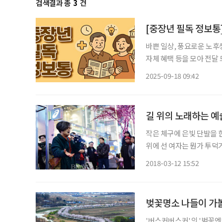
검색결과 총
3
건
바쁜 일상, 풍요로운 노후
자체 혜택 등을 모아 전달 드립니다. 미디어아트와 함께하는 도심 산
디어아트로 물든다. 21일
2025-09-18 09:42
치마당 미디어월, 서울로
길 위의 노래하는 예
작은 체구에 은빛 단발을 한
위에 선 여자는 뭔가 투덕
면 그녀의 인생이 담긴 목
2018-03-12 15:52
지고 뒤를 돌아본다. 그리고
벚꽃명소 나들이 가
'버스커버스커'의 '벚꽃엔