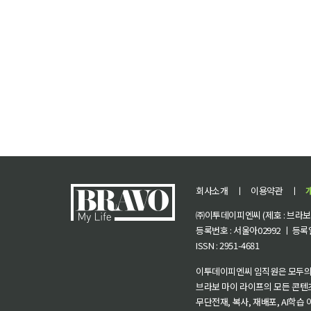
회사소개
ㅣ
이용약관
ㅣ
㈜이투데이피엔씨 (제호 : 브라보 마
등록번호 : 서울아02992 ㅣ 등록일자
ISSN : 2951-4681
이투데이피엔씨 임직원은 모두의
브라보 마이 라이프의 모든 콘텐
무단전재, 복사, 재배포, AI학습