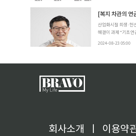
두 번 바뀐다. 고령인
[복지 차관의 연금
산업화시절 희생·헌
해결이 과제 “기초연금이 자식보다 나아요. 매달 25일만 되면 통장에 33만 원이 들어오니 70
이 넘은 우리에겐 생
2024-08-23 05:00
금이 에스컬레이터처럼
한 고
회사소개
ㅣ
이용약