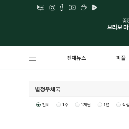
전체뉴스
피플
전체
1주
1개월
1년
직