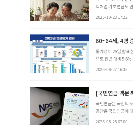
백처럼 기초연금도 반드
어르신 중 가구의 *
2025-10-23 17:22
구 유형에 따라 아래와
60~64세, 4명
통계청이 25일 발표한 
으로 전년 대비 5.6
장애ㆍ국민ㆍ퇴직ㆍ
2025-08-27 16:38
국민연금은 국민의 노
공단은 국민연금에 대
금을 지급한다’고 안
2025-08-25 07:00
해 국민연금의 모든 