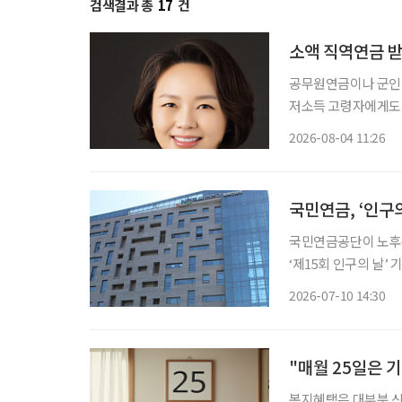
검색결과 총
17
건
소액 직역연금 받
공무원연금이나 군인
저소득 고령자에게도 
는 연금액과 소득·재산 수
2026-08-04 11:26
의원은 소액 직역연금
록
국민연금, ‘인구
국민연금공단이 노후준
‘제15회 인구의 날’ 기
보건복지부가 주최한 
2026-07-10 14:30
다고
"매월 25일은 
복지혜택은 대부분 신