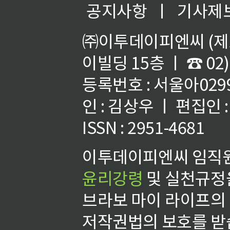
공지사항
ㅣ
기사제
㈜이투데이피엔씨 (제호
이빌딩 15층 ㅣ ☎ 02)
등록번호 : 서울아02992
인 : 김상우 ㅣ 편집인
ISSN : 2951-4681
이투데이피엔씨 임직원
윤리강령
및 실천규정을
브라보 마이 라이프의
저작권법의 보호를 받