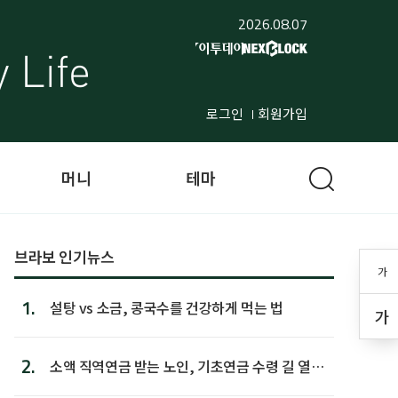
2026.08.07
로그인
회원가입
머니
테마
브라보 인기뉴스
가
1.
설탕 vs 소금, 콩국수를 건강하게 먹는 법
가
2.
소액 직역연금 받는 노인, 기초연금 수령 길 열린
다