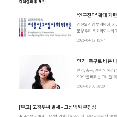
검색결과 총
9
건
‘인구전략’ 확대 개
김진오 신임 부위원장, 저고
문성 우려 목소리도 나와 조직 확대 개편을 앞둔 저출산·고령사회위원회의 과제가 산적한 가
운데 정책 컨트롤타워로서 역
2026-04-17 15:47
통령은 16일 저출산·고
연기·축구로 바쁜 나
연기, 축구, 결혼. 안혜경
SBS ‘골 때리는 그녀들
안정감 또한 얻었다. 일과 가
2024-03-05 08:29
20대는 찬란한 청춘, 30
[부고] 고경부씨 별세 - 고상백씨 부친상
▲고경부씨 별세, 고상백(연세대 원주의대 교수)씨 부친상, 현제