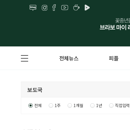
전체뉴스
피플
전체
1주
1개월
1년
직접입력