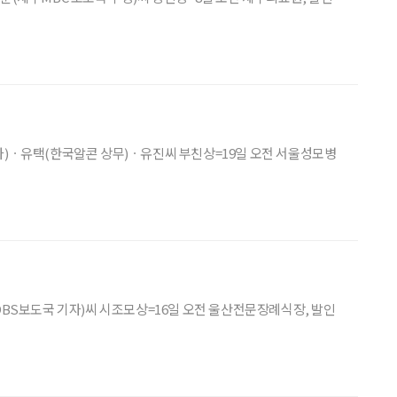
사)ㆍ유택(한국알콘 상무)ㆍ유진씨 부친상=19일 오전 서울성모병
OBS보도국 기자)씨 시조모상=16일 오전 울산전문장례식장, 발인