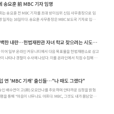
 송요훈 前 MBC 기자 임명
 송요훈 전 MBC 기자를 초대 방미심위 신임 사무총장으로 임
요훈 사무총장은 MBC 보도국 기자로 입사
도국 문화부장, 사회부장, 기획취재부장 등으로 근무했다. MBC 정상
◀
▶
화위원회 조사실장과 아리랑국제방송 방송본부장을 역임한 바 있다. 송 총장은 MB
"서부지법 폭동은 명백한 내란…헌법재판관 자녀 학교 찾으려는 시도도"
 이어 일부 온라인 커뮤니티에서 다음 목표물을 헌법재판소로 삼고
이 나타나 경찰이 수사에 나섰다. 이를 온라인에서 직접 수집해 경
 대학생위 준비위원장은 "서부지법 폭동이 지나가고 정신을 좀 차
폭도들이 행동하는 미래 정치 지도자가 돼 있더라"면서 "인터넷이
입 연 'MBC 기캐' 출신들…"나 때도 그랬다"
송인 배수연이 고(故) 오요안나를 추모하며 안타까운 심정을 밝혔
일이 벌어진 것에 대해 정말 무슨 말을 꺼내야 좋을지 모르겠다"고
. 그는 "매일매일 새롭게 들려오는 소식에 그저 참담할 뿐"이라며