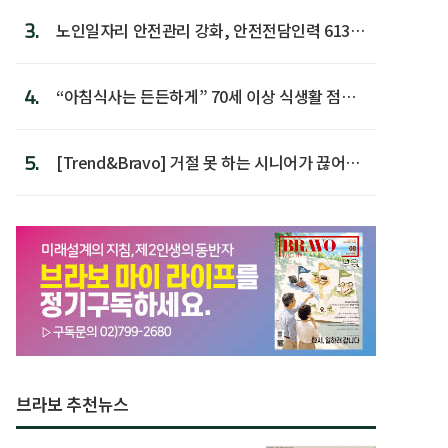
3.
노인일자리 안전관리 강화, 안전전담인력 613명
첫 배치
4.
“아침식사는 든든하게” 70세 이상 식생활 점수
가장 높아
5.
[Trend&Bravo] 거절 못 하는 시니어가 끊어야
할 행동 5
브라보 추천뉴스