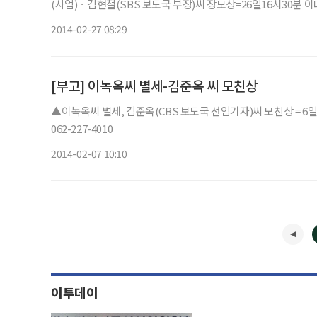
(사업)ㆍ김현철(SBS 보도국 부장)씨 장모상=26일16시30분 이대목동
2014-02-27 08:29
[부고] 이녹옥씨 별세-김준옥 씨 모친상
▲이녹옥씨 별세, 김준옥(CBS 보도국 선임기자)씨 모친상 = 6일 
062-227-4010
2014-02-07 10:10
이투데이