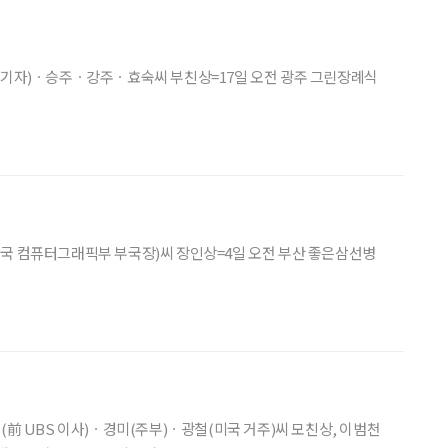
촬영기자)ㆍ승주ㆍ강주ㆍ효숙씨 부친상=17일 오전 광주 그린장례식
국 컴퓨터그래픽부 부국장)씨 장인상=4일 오전 부산 좋은삼선병
(前 UBS 이사)ㆍ경미(주부)ㆍ광철(미국 거주)씨 모친상, 이범천