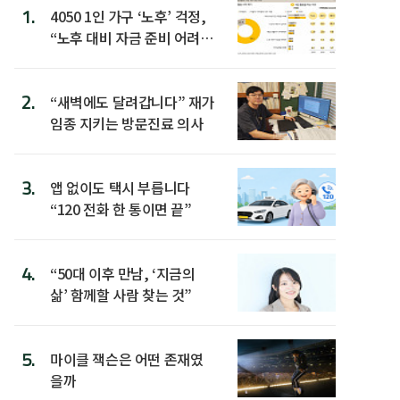
1.
4050 1인 가구 ‘노후’ 걱정,
“노후 대비 자금 준비 어려
워”
2.
“새벽에도 달려갑니다” 재가
임종 지키는 방문진료 의사
3.
앱 없이도 택시 부릅니다
“120 전화 한 통이면 끝”
4.
“50대 이후 만남, ‘지금의
삶’ 함께할 사람 찾는 것”
5.
마이클 잭슨은 어떤 존재였
을까