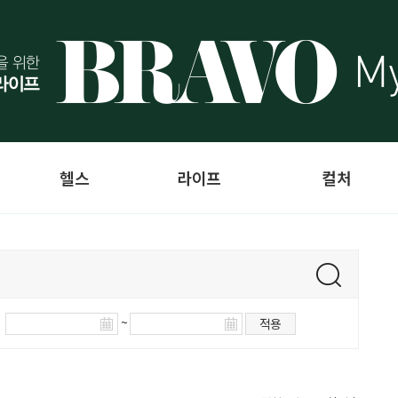
헬스
라이프
컬처
~
적용