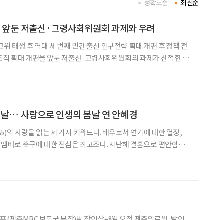
정확도순
최신순
편 앞둔 저출산·고령사회위원회 과제와 우려
위 태생 후 역대 세 번째 민간 출신 인구전략 확대 개편 후 정책 전
할과 전문성을 둘러싼 우려의 시선이 이어지고 있다. 이재명 대
령사회위원회(이하 저고위) 신임 부위원장으로 김진오
날… 사랑으로 인생의 봄날 연 안혜경
(45)의 사랑을 읽는 세 가지 키워드다. 배우로서 연기에 대한 열정,
’의 멤버로 축구에 대한 진심은 최고조다. 지난해 결혼으로 편안함과
정의 균형 속 충만해진 사랑은 인생의 봄날을 깨웠다. 일반적으로
대는 성숙해지는 시기, 40대는 안
훈(제주MBC 보도국 부장)씨 장인상=8일 오전 제주의료원, 발인