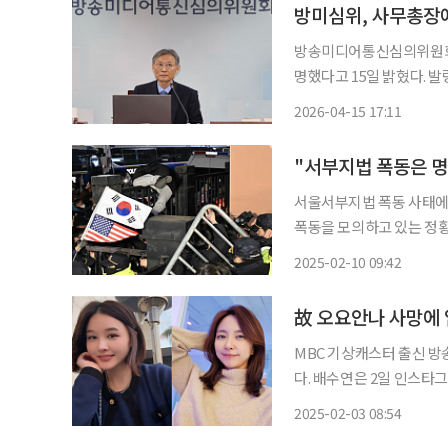
방미심위, 사무총장에
방송미디어통신심의위원회는
명했다고 15일 밝혔다. 발령 일자는 16일이다. 송
해 MBC 기자회 회장, 보
2026-04-15 17:11
서울서부지법 폭동 사태에
폭동을 모의하고 있는 정황
찰에 고발한 박태훈 진보당
2025-02-10 09:42
리려나 했는데 아니더라. 
뭐
故 오요안나 사망에 
MBC 기상캐스터 출신 방
다. 배수연은 2일 인스타그램을 통해 "마음이 너무나도 아프다. MBC, 그것도 내가 몸담았던
기상팀에서 이런 안타까운 
2025-02-03 08:54
말문을 열었다