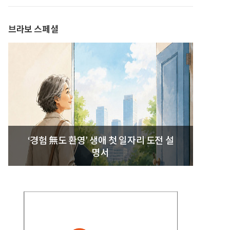
브라보 스페셜
‘경험 無도 환영’ 생애 첫 일자리 도전 설
명서