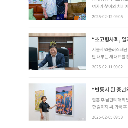
여자가 찾아와 치매예
살 수 있어 좋다며 
2025-02-12 09:05
에는 덩달아 웃음꽃이 
“초고령사회, 일
서울시50플러스재단이 
단 내부는 새 대표를
한 정책을 드디어 제
2025-02-11 09:02
는 신중하다. 여러 
“빈둥지 된 중년
결혼 후 남편의 해외 
한 김미지 씨. 귀국
성곡미술관에서 활동하면서 무
2025-02-05 09:53
서울에 돌아온 뒤 헛