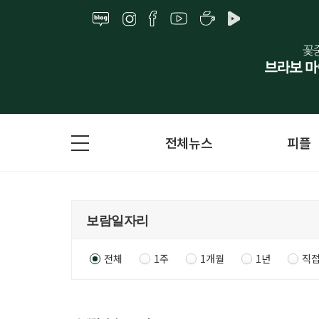
전체뉴스
피플
전체
1주
1개월
1년
직