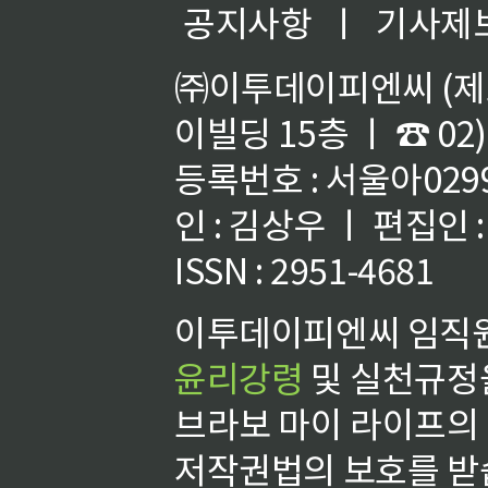
공지사항
ㅣ
기사제
㈜이투데이피엔씨 (제호
이빌딩 15층 ㅣ ☎ 02)
등록번호 : 서울아02992
인 : 김상우 ㅣ 편집인
ISSN : 2951-4681
이투데이피엔씨 임직원
윤리강령
및 실천규정을
브라보 마이 라이프의
저작권법의 보호를 받