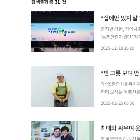
검색결과 총
31
건
중장년 경험, 지역사회로 환원…올해 7
‘늘봄안전지원단’ 정식으로 운영 “퇴직하고 우울증이 있었는
찾았다. 집에만 계시지
2025-12-18 16:10
참여
“빈 그릇 보며 
가양5종합사회복지관에
하러 오시는 어르신은
매일 200명이 넘는 어르신들의 식
2025-02-26 08:36
는 복지분야 ‘어르신
치매와 싸우며 웃
중계 중앙하이츠 경로