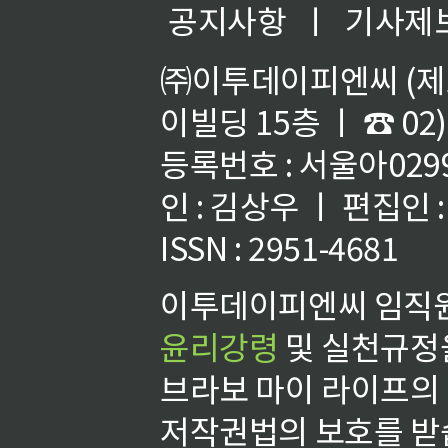
공지사항
ㅣ
기사제
㈜이투데이피엔씨 (제호
이빌딩 15층 ㅣ ☎ 02)
등록번호 : 서울아02992
인 : 김상우 ㅣ 편집인
ISSN : 2951-4681
이투데이피엔씨 임직원
윤리강령
및 실천규정을
브라보 마이 라이프의
저작권법의 보호를 받