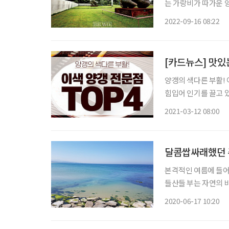
는 가랑비가 따가운 
흩어진 작은 섬들. 섬
2022-09-16 08:22
다. 정작 목적지는 
[카드뉴스] 맛있는
양갱의 색다른 부활! 
힘입어 인기를 끌고 
한다. 앵강마켓 
2021-03-12 08:00
달콤쌉싸래했던 
본격적인 여름에 들어
들산들 부는 자연의 
나 쪽빛 하늘, 쪽빛 
2020-06-17 10:20