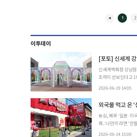
1
2
이투데이
[포토] 신세계 강
신세계백화점 강남점은 
초까지 선보인다고 19일 밝혔다. 프리즘 조형물을 설치해 
자를, 밤에는 조명 
2026-06-19 14:05
텐츠형 경험 공간을 
◀
외국물 먹고 온 ‘
농심, 페루·일본·미국
화...‘나만의 라면’ 만들기 눈길 사람들의 발길이 끊이질 않는 서울
은 외벽으로 눈길을 
2026-06-14 15:00