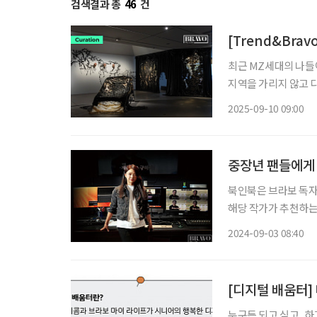
검색결과 총
46
건
[Trend&Brav
최근 MZ세대의 나들
지역을 가리지 않고 
히 전시 관람을 넘어,
2025-09-10 09:00
인기를 더한다. 여기
중장년 팬들에게 
북인북은 브라보 독자
해당 작가가 추천하는 
는 사람들이 흔히 하
2024-09-03 08:40
실질적으로 경제적인 
[디지털 배움터]
누구든 되고 싶고, 하