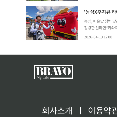
들의 관심을 한 몸에 
농심, 매운맛 장벽 낮
점령한 신라면“카와이
로...코리아엑스포서 관심집중 카와이(귀엽다)~! 16일 오전 11
2026-04-19 12:00
다시에 있는 놀이공원 
회사소개
ㅣ
이용약