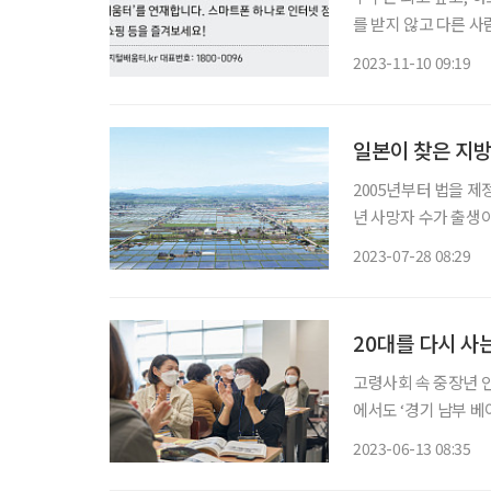
를 받지 않고 다른 사
(land), SKT ‘이프랜드’와 네이
2023-11-10 09:19
로 다양한 가상공간을
일본이 찾은 지방소
2005년부터 법을 제
년 사망자 수가 출생아
이 살고 죽는 일을 
2023-07-28 08:29
고령자를 위한 의료복
20대를 다시 사는
고령사회 속 중장년 
에서도 ‘경기 남부 
헌 등을 아우르는 생
2023-06-13 08:35
교 내에 위치해, 대