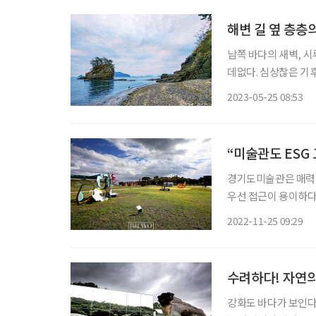
해변 길 옆 층층
남쪽 바다의 새벽, 
데없다. 심상찮은 기
려나 했지만 새벽이 
2023-05-25 08:53
“미술관도 ESG
경기도미술관은 매력적
우선 접근이 용이하다
도 한다. 웅장한 건
2022-11-25 09:29
옹골진 게 많은 셈이다
수려하다! 자연
강화도 바다가 보인다