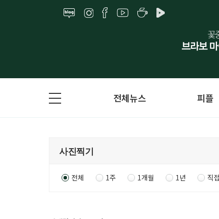
전체뉴스
피플
전체
1주
1개월
1년
직