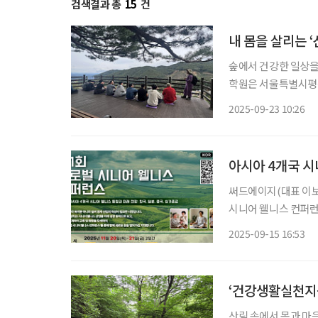
검색결과 총
15
건
내 몸을 살리는 
숲에서 건강한 일상을
학원은 서울특별시평
육 프로그램 ‘산림건강과정’을 마련
2025-09-23 10:26
성인 50.9%가 ‘숲
아시아 4개국 시
써드에이지(대표 이보람
시니어 웰니스 컨퍼런
동향과 미래 전망’가
2025-09-15 16:53
과 뮤지엄산, 오크밸
‘건강생활실천지
산림 속에서 몸과 마