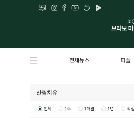
전체뉴스
피플
전체
1주
1개월
1년
직