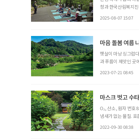
청과 한국산림복지진흥
해 ‘건강생활실천지원
2025-08-07 15:07
‘건강생활실천지원금제
마음 돌봄 여름 
햇살이 마냥 싱그럽다.
과 푸름이 제맛인 곳
속을 호젓하게 걸으며 치유의 숲을 누
2023-07-21 08:45
에서 조성한 산림욕장
마스크 벗고 수타
O₂, 산소, 원자 번
냄새가 없는 물질. 호
원도 홍천에 산소길이 
2022-09-30 08:38
때 수타사 산소길이 떠