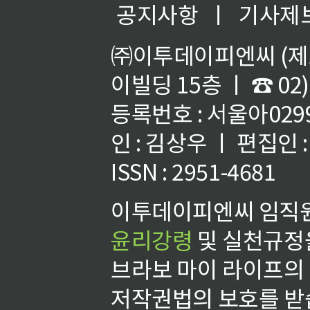
공지사항
ㅣ
기사제
㈜이투데이피엔씨 (제호
이빌딩 15층 ㅣ ☎ 02)
등록번호 : 서울아02992
인 : 김상우 ㅣ 편집인
ISSN : 2951-4681
이투데이피엔씨 임직원
윤리강령
및 실천규정을
브라보 마이 라이프의
저작권법의 보호를 받