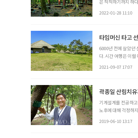
은 적적하기까지 하다
다. 적당히 거리두기를
2022-01-28 11:10
로 이보다 편안한 곳
타임머신 타고 
6000년 전에 살았던
다. 시간 여행은 이럴
도 가능한 곳, 서울
2021-09-07 17:07
에 참여하는 맛도 쏠쏠
곽종일 산림치유지
기계설계를 전공하고 소
노후에 대해 걱정하지
데, 그러던 중 숲이라는 공간이 매력적
2019-06-10 13:17
면 좋겠더라고요. 기