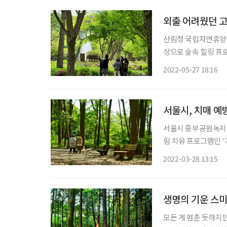
외출 어려웠던 
산림청 국립자연휴양림
상으로 숲속 힐링 프로그램을 운영한다. 이번 
주택관리공단 협업으로
2022-05-27 18:16
서울시, 치매 예방
서울시 중부공원녹지
림 치유 프로그램인 '기억 숲 산책'
우울감을 해소하고, 
2022-03-28 13:15
노인 뿐 아니라 돌봄
생명의 기운 스미
모든 게 멈춘 듯하지