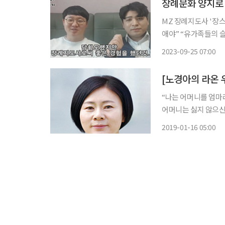
MZ 장례지도사 '장스
애야” “유가족들의 슬픔 장례를 통해
화는 아주 바람직한 현상입니다. ‘MZ 장례지도사’인 유튜버 
2023-09-25 07:00
씨)는 7월 12일 본
[노경아의 라온 
“나는 어머니를 엄마
어머니는 싫지 않으신
마, 엄마 하고 불러 
2019-01-16 05:00