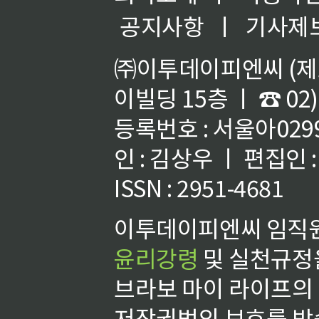
공지사항
ㅣ
기사제
㈜이투데이피엔씨 (제호
이빌딩 15층 ㅣ ☎ 02)
등록번호 : 서울아02992
인 : 김상우 ㅣ 편집인
ISSN : 2951-4681
이투데이피엔씨 임직원
윤리강령
및 실천규정을
브라보 마이 라이프의
저작권법의 보호를 받