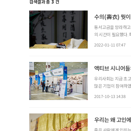
검색결과 총
3
건
수의(壽衣) 뭣이
동서고금을 망라하고 
의 시간이 필요했다.
서 공통적으로 중요시
2022-01-11 07:47
우리사회는 지금 초고
많은 기업이 참여하였다
배우고 실행하여 건강
2017-10-13 14:38
진다. 삼성동 코엑
우리는 왜 고인에
죽은 사람에게 입히는