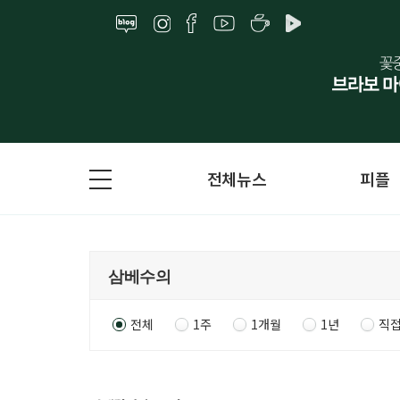
전체뉴스
피플
전체
1주
1개월
1년
직