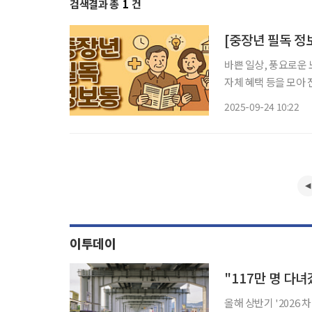
검색결과 총
1
건
[중장년 필독 정
바쁜 일상, 풍요로운 
자체 혜택 등을 모아 전달 드립니다. 최대 30% 할인! 
서울시는 추석을 맞아 
2025-09-24 10:22
일까지 사흘간 서울광
이투데이
"117만 명 다
올해 상반기 '2026 