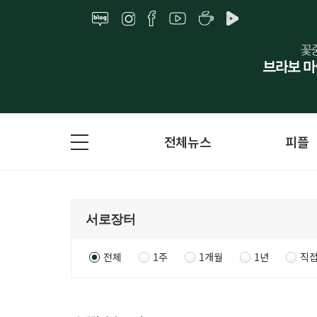
전체뉴스
피플
전체
1주
1개월
1년
직