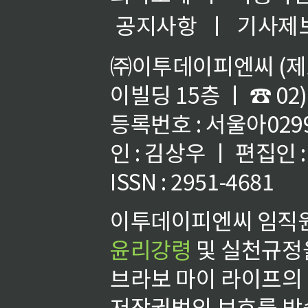
공지사항
ㅣ
기사제
㈜이투데이피엔씨 (제호
이빌딩 15층 ㅣ ☎ 02)
등록번호 : 서울아02992
인 : 김상우 ㅣ 편집인
ISSN : 2951-4681
이투데이피엔씨 임직원
윤리강령
및 실천규정을
브라보 마이 라이프의
저작권법의 보호를 받