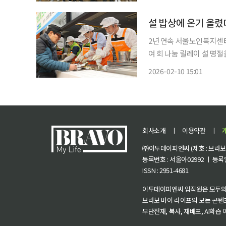
강과 평안을 기원했다. 
설 밥상에 온기 올렸
2년 연속 서울노인복지센터
여 회 나눔 릴레이 설 명절을 앞두고 농협이 어르신들과 한 상에 둘러앉았다. 농협은 지난해에
이어 서울 도심 노인복지시
2026-02-10 15:01
다. 농협중앙회는 10일
회사소개
ㅣ
이용약관
ㅣ
㈜이투데이피엔씨 (제호 : 브라보 마
등록번호 : 서울아02992 ㅣ 등록일자
ISSN : 2951-4681
이투데이피엔씨 임직원은 모두의
브라보 마이 라이프의 모든 콘텐
무단전재, 복사, 재배포, AI학습