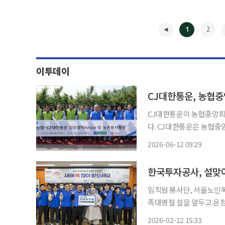
1
2
이투데이
CJ대한통운, 농협
CJ대한통운이 농협중앙회와
다. CJ대한통운은 농협중앙회와 '농촌 상생 확대 및 물류 전문성 활용을 위한 상호 협력' 업무
협약(MOU)을 체결하고 
2026-06-12 09:29
한통운 대표와 박서홍 농협
◀
한국투자공사, 설맞이
임직원 봉사단, 서울노인복지센터 찾아 어
족대명절 설을 앞두고 온정 나눔 '배식 봉사
서울 종로구 서울노인복지센
2026-02-12 15:33