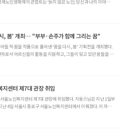
국제노인영화제의 콘셉트는 ‘늙지 않은 노인; 당신과 나의 이야
하지 못한 늙음은 경시 받지만, 또 그 기술과 자본에 의해 쉽게 죽을
수 없는 노인이 되는 부조리한 현대사회를 말한다. 올해 상영작은 노
시, 봄' 개최… "부부·손주가 함께 그리는 꿈"
릴 적 꿈을 작품으로 풀어낸 ‘꿈을 다시, 봄’ 기획전을 개최했다.
자로서 어르신들의 활동을 지원하고, 그들이 잊고 있던 꿈들을 되
, 유기남, 이재영 등 작가 3인은 물감과 색연필을 소재로 그동안 가
슴 속에 묻고 지냈던 어릴 적 꿈을 화폭에 펼쳤다. 박미라, 유기남
복지센터 제7대 관장 취임
서울노인복지센터 제7대 관장에 취임했다. 지웅스님은 지난 1일부
지난 4일 서울시 종로구 서울노인복지센터에서 이뤄졌다. 이 자리
인복지센터가 더욱 따뜻하고 활기찬 공간이 되기 위해서는 센터가
소가 아니라, 우리 모두에게 소중한 공간이 되어야 한다고 생각한