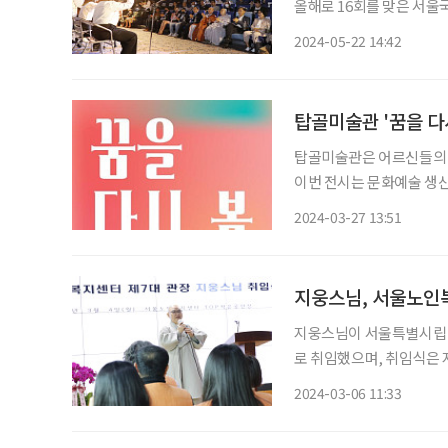
올해로 16회를 맞은 서울
기’다. 기술과 자본에 부응
2024-05-22 14:42
탑골미술관 '꿈을 다
탑골미술관은 어르신들의 어
이번 전시는 문화예술 생산
새기고자 기획됐다. 박미라
2024-03-27 13:51
지웅스님, 서울노인
지웅스님이 서울특별시립 
로 취임했으며, 취임식은 
에서 지웅스님은 “서울노
2024-03-06 11:33
어르신들에게만 소중한 장
다”