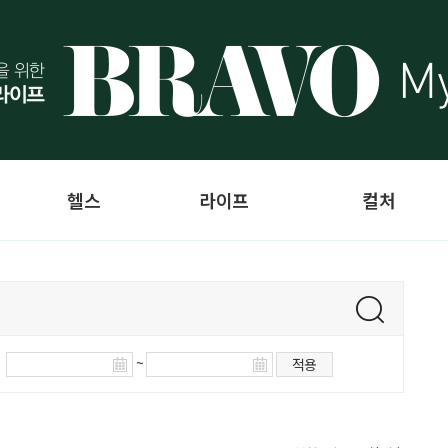
헬스
라이프
컬처
~
적용