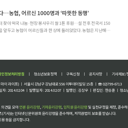
어르신들 역시 공사 임직원들에게 웃음으로 화답하며 덕담을
다…농협, 어르신 1000명과 ‘따뜻한 동행’
 찾아 떡국 나눔·현장 봉사우리 쌀 1톤 후원…설 전후 전국서 150
설을 찾아 떡국을 나누고 현장 봉사에 나서며 명절의 의미를 더했
 서울 종로구 서울노인복지센터에서 어르신 1000명과 함께
개인정보처리방침
ㅣ
청소년보호정책
ㅣ
구독신청
ㅣ
공지사항
ㅣ
기사제보/
이 라이프) ㅣ 서울시 강남구 강남대로 556 이투데이빌딩 15층 ㅣ ☎ 02)799-6713
 : 2014.02.04 ㅣ 발행일자 : 2014.02.07 ㅣ 발행인 : 김상우 ㅣ 편집인 : 한승훈 ㅣ
 의견을 모아
언론 윤리강령
,
기자윤리강령
,
임직원 윤리강령
및 실천규정을 제정, 준수하
츠(기사)는 인터넷신문위원회 윤리강령을 준수하며, 저작권법의 보호를 받습니다.
 이용 등을 금지합니다.