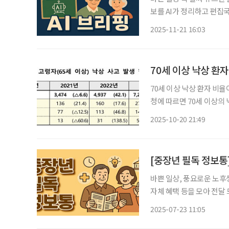
보를 AI가 정리하고 편집국 기자가 검수해
선별 재고용이 현실적” 중
2025-11-21 16:03
용연장 방식으로 ‘선별 재
70세 이상 낙상 환자
70세 이상 낙상 환자 비율이 1
청에 따르면 70세 이상의 낙
트(p) 증가했다. 202
2025-10-20 21:49
접수된 ‘65세 이상 고령자 
바쁜 일상, 풍요로운 노후
자체 혜택 등을 모아 전달 드립니다 ◆ 청년·중장년 상생채용 '서울형
작 이에 서울시는 세대 간
2025-07-23 11:05
기업 근로자의 장기근속과