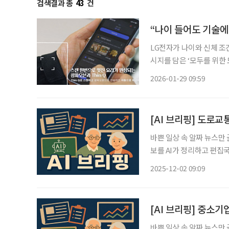
검색결과 총
43
건
“나이 들어도 기술에
LG전자가 나이와 신체 조
시지를 담은 ‘모두를 위한
어의 일상에 초점을 맞춰,
2026-01-29 09:59
으로 보여준다
[AI 브리핑] 도로
바쁜 일상 속 알짜 뉴스만
보를 AI가 정리하고 편집국 기자가 검수
제로 캠페인…‘큰글씨 달
2025-12-02 09:09
께 1일 종로구 서울노인복
[AI 브리핑] 중소기
바쁜 일상 속 알짜 뉴스만