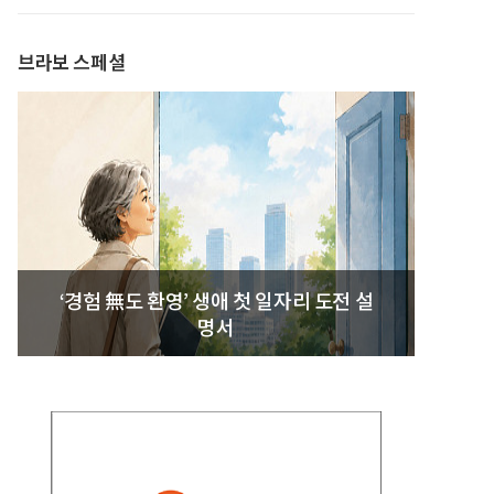
발간
브라보 스페셜
‘경험 無도 환영’ 생애 첫 일자리 도전 설
명서