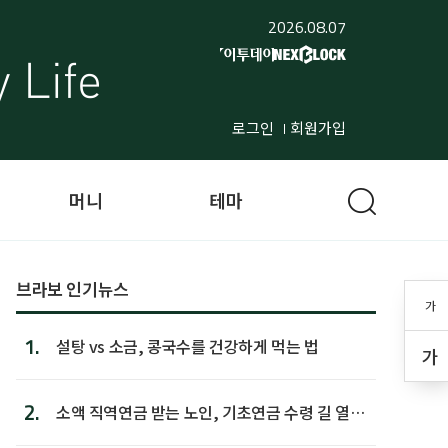
2026.08.07
로그인
회원가입
머니
테마
브라보 인기뉴스
가
1.
설탕 vs 소금, 콩국수를 건강하게 먹는 법
가
2.
소액 직역연금 받는 노인, 기초연금 수령 길 열린
다